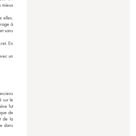
s mieux 
 elles. 
rage à 
et sans 
ret. En 
vec un 
nciens 
 sur le 
ne fut 
que de 
 de la 
e dans 