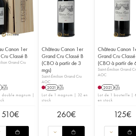
au Canon 1er
Château Canon 1er
Château Canon 1
Cru Classé B
Grand Cru Classé B
Grand Cru Classé
ilion Grand Cru
(CBO à partir de 3
(CBO à partir de 6
mgs)
Saint-Émilion Grand C
AOC
Saint-Émilion Grand Cru
AOC
1
T
2021
T
2021
T
1 double magnum |
Lot de 1 magnum | 32 en
Lot de 1 bouteille |
ock
stock
en stock
510
€
260
€
125
€