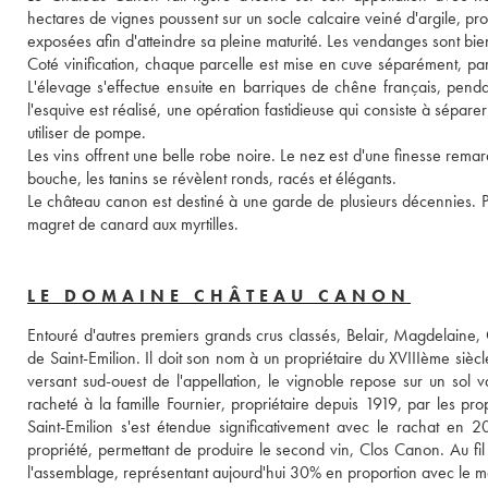
hectares de vignes poussent sur un socle calcaire veiné d'argile, prop
exposées afin d'atteindre sa pleine maturité. Les vendanges sont bi
Coté vinification, chaque parcelle est mise en cuve séparément, par gr
L'élevage s'effectue ensuite en barriques de chêne français, penda
l'esquive est réalisé, une opération fastidieuse qui consiste à sépare
utiliser de pompe. 
Les vins offrent une belle robe noire. Le nez est d'une finesse remarq
bouche, les tanins se révèlent ronds, racés et élégants. 
Le château canon est destiné à une garde de plusieurs décennies. Pou
magret de canard aux myrtilles.
LE DOMAINE CHÂTEAU CANON
Entouré d'autres premiers grands crus classés, Belair, Magdelaine, C
de Saint-Emilion. Il doit son nom à un propriétaire du XVIIIème siècl
versant sud-ouest de l'appellation, le vignoble repose sur un sol v
racheté à la famille Fournier, propriétaire depuis 1919, par les pro
Saint-Emilion s'est étendue significativement avec le rachat en
propriété, permettant de produire le second vin, Clos Canon. Au fil 
l'assemblage, représentant aujourd'hui 30% en proportion avec le me