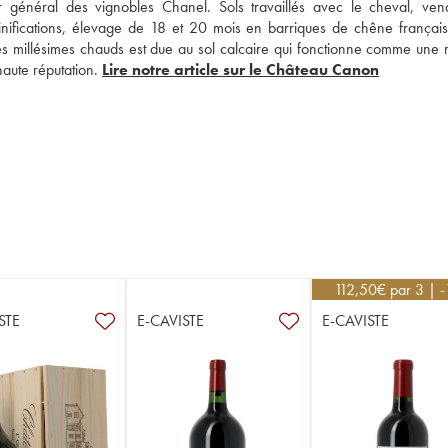
général des vignobles Chanel. Sols travaillés avec le cheval, ven
inifications, élevage de 18 et 20 mois en barriques de chêne français..
es millésimes chauds est due au sol calcaire qui fonctionne comme une r
aute réputation. 
Lire notre article sur le Château Canon
112,50
€
par 3 | 
STE
E-CAVISTE
E-CAVISTE