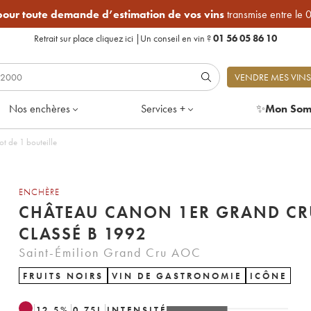
 pour toute demande d’estimation de vos vins
transmise entre le 
Retrait sur place
cliquez ici
|
Un conseil en vin ?
01 56 05 86 10
VENDRE MES VINS
Nos enchères
Services +
✨
Mon Som
t de 1 bouteille
ENCHÈRE
CHÂTEAU CANON 1ER GRAND CR
CLASSÉ B 1992
Saint-Émilion Grand Cru AOC
FRUITS NOIRS
VIN DE GASTRONOMIE
ICÔNE
12.5
%
0.75
L
INTENSITÉ