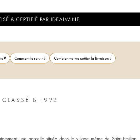
ISÉ & CERTIFIÉ PAR IDEALWINE
tu ?
Comment le servir ?
Combien va me coûter la livraison ?
CLASSÉ B 1992
otamment une parcelle située dans le village même de Saint-Emilion. 