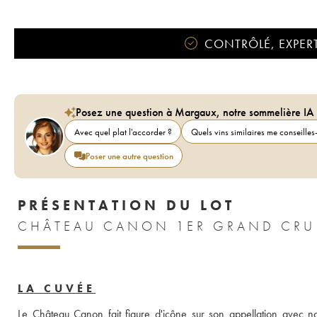
CONTRÔLÉ, EXPERT
Posez une question à Margaux, notre sommelière IA
Avec quel plat l'accorder ?
Quels vins similaires me conseilles-
Poser une autre question
PRÉSENTATION DU LOT
CHÂTEAU CANON 1ER GRAND CRU 
LA CUVÉE
Le Château Canon fait figure d'icône sur son appellation avec n