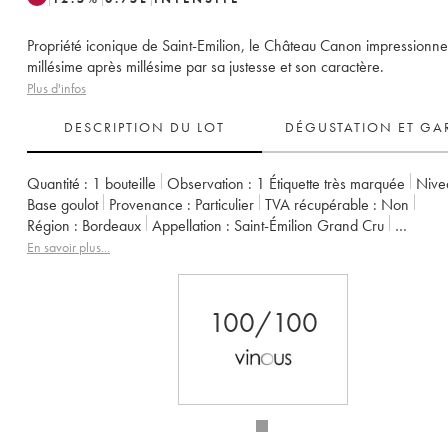
Propriété iconique de Saint-Emilion, le Château Canon impressionne
millésime après millésime par sa justesse et son caractère.
Plus d'infos
DESCRIPTION DU LOT
DÉGUSTATION ET GA
Quantité :
1 bouteille
Observation :
1 Étiquette très marquée
Nive
Base goulot
Provenance :
particulier
TVA récupérable :
non
Région :
Bordeaux
Appellation :
Saint-Émilion Grand Cru
Classement :
1er Grand Cru Classé B
Propriétaire :
Famille Werth
En savoir plus...
100/100