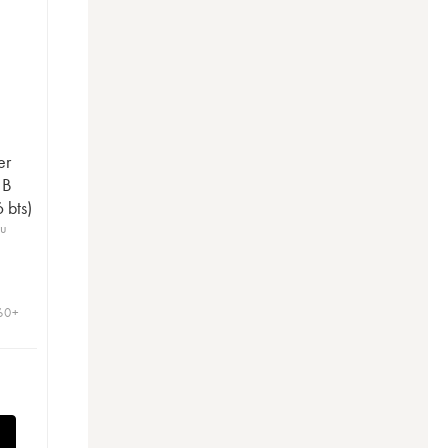
er
 B
 bts)
ru
 60+