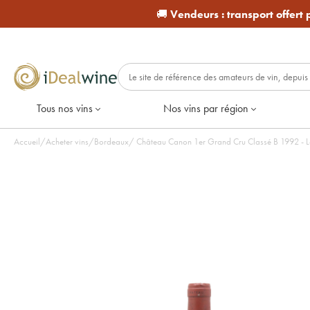
🚚
Vendeurs :
transport offert
Tous nos vins
Nos vins par région
Accueil
/
Acheter vins
/
Bordeaux
/
Château Canon 1er Grand Cru Classé B 1992 - Lo