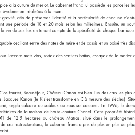
ice à la culture du merlot. Le cabernet franc lui possède les parcelles le
en évidemment réalisées à la main. 
avité, afin de préserver l'identité et la particularité de chacune d'entre
nt une période de 18 et 20 mois selon les millésimes. Ensuite, un souti
r le vin de ses lies en tenant compte de la spécificité de chaque barrique 
uable oscillant entre des notes de mûre et de cassis et un boisé très disc
r l'accord mets-vins, sortez des sentiers battus, essayez de le marier a
los Fourtet, Beauséjour, Château Canon est bien l'un des crus les plus a
e, Jacques Kanon (le K s'est transformé en C à mesure des siècles). Situé
arié, argilo-calcaire ou sableux au sous-sol calcaire. En 1996, le domai
priétaires de la maison de haute-couture Chanel. Cette propriété histori
 2011 de 12,5 hectares au château Matras, situé dans le prolongement
de ces restructurations, le cabernet franc a pris de plus en plus de plac
rlot. 