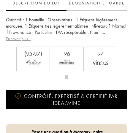
DESCRIPTION DU LOT
DÉGUSTATION ET GARDE
Quantité :
1 bouteille
Observations :
1 Étiquette légèrement
marquée
,
1 Étiquette très légèrement abimée
Niveau :
1
Normal
Provenance :
particulier
TVA récupérable :
non
Région :
Vallée du Rhône
Appellation :
Cornas
En savoir plus...
Propriétaire :
Auguste Clape
(95-97)
96
97
CONTRÔLÉ, EXPERTISÉ & CERTIFIÉ PAR
IDEALWINE
Posez une question à Margaux, notre