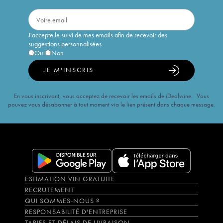
J'accepte le suivi de mes emails afin de recevoir des
suggestions personnalisées
Oui
Non
JE M'INSCRIS
En vous inscrivant, vous acceptez de recevoir les emails de iDealwine. Vous
pouvez vous désabonner à tout moment via le lien présent dans chaque message.
ESTIMATION VIN GRATUITE
RECRUTEMENT
QUI SOMMES-NOUS ?
RESPONSABILITÉ D'ENTREPRISE
TARIFS ET DÉLAIS DE LIVRAISON