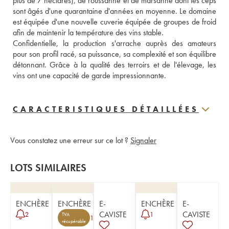
plus de 7 hectares), de roussanne et de marsanne dont les ceps 
sont âgés d'une quarantaine d'années en moyenne. Le domaine 
est équipée d'une nouvelle cuverie équipée de groupes de froid 
afin de maintenir la température des vins stable. 
Confidentielle, la production s'arrache auprès des amateurs 
pour son profil racé, sa puissance, sa complexité et son équilibre 
détonnant. Grâce à la qualité des terroirs et de l'élevage, les 
vins ont une capacité de garde impressionnante.
CARACTERISTIQUES DÉTAILLÉES
Vous constatez une erreur sur ce lot ?
Signaler
LOTS SIMILAIRES
ENCHÈRE
ENCHÈRE
E-
ENCHÈRE
E-
CAVISTE
CAVISTE
2
1
TVA
1
récupérable