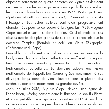
disposent seulement de quatre hectares de vignes et décident 
de créer un marché au vin qui les encourage d'ailleurs à réaliser 
les mises en bouteilles au domaine en 1955. Petit à petit, leur 
réputation et celle de leurs vins croît, s'étendant au-delà de 
l'Hexagone. Les autres cultures sont alors progressivement 
abandonnées pour se consacrer à la vigne. En 1988, Auguste 
Clape accueille son fils dans l'affaire. Celui-ci avait fait ses 
classes auprès des plus grands du sud de la France tels que le 
domaine Tempier (Bandol) et celui du Vieux Télégraphe 
(Châteauneuf-du-Pape). 
Ensemble, ils adoptent une culture raisonnée inspirée de la 
biodynamie déjà ébauchée : utilisation de souffre et cuivre pour 
traiter les vignes, vendange manuelle, et des vinifications 
traditionnelles parcellaires. Le domaine adopte une vision 
traditionnelle de l'appellation Cornas grâce notamment à ses 
élevages longs dans de vieux foudres pour la plupart des 
cuvées du domaine, notamment les grandes cuvées. 
Mais, en juillet 2018, Auguste Clape, devenu une figure de 
l'appellation, s'éteint, passant donc le flambeau à son fils Pierre 
et à son petit-fils Olivier qui les a rejoint en 2002. Aujourd'hui, 
ceux-ci cultivent donc un peu plus de 8 hectares de syrah (sur 