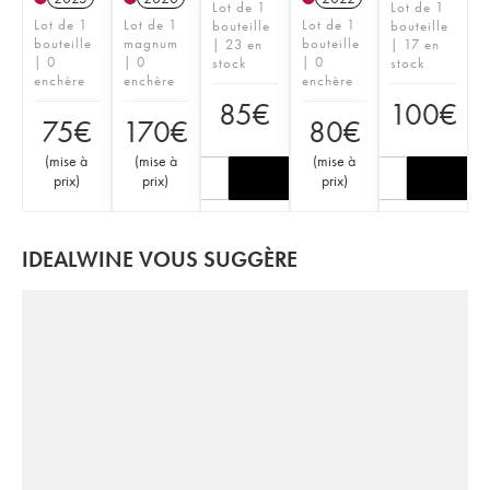
Lot de 1
Lot de 1
Lot de 1
Lot de 1
Lot de 1
bouteille
bouteille
bouteille
magnum
bouteille
| 23 en
| 17 en
| 0
| 0
| 0
stock
stock
enchère
enchère
enchère
85
€
100
€
75
€
170
€
80
€
(
mise à
(
mise à
(
mise à
prix
)
prix
)
prix
)
IDEALWINE VOUS SUGGÈRE