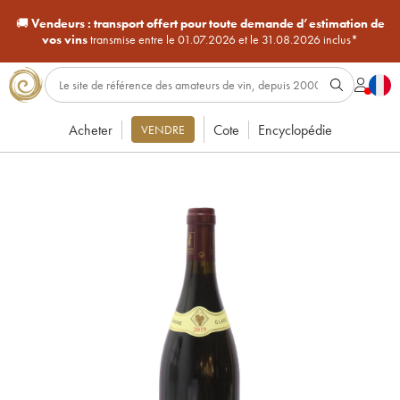
🚚
Vendeurs :
transport offert pour toute demande d’estimation de
vos vins
transmise entre le 01.07.2026 et le 31.08.2026 inclus*
Acheter
Cote
Encyclopédie
VENDRE