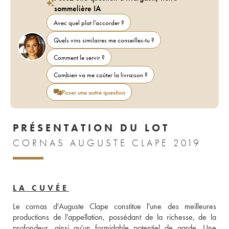
sommelière IA
Avec quel plat l'accorder ?
Quels vins similaires me conseilles-tu ?
Comment le servir ?
Combien va me coûter la livraison ?
Poser une autre question
PRÉSENTATION DU LOT
CORNAS AUGUSTE CLAPE 2019
LA CUVÉE
Le cornas d'Auguste Clape constitue l'une des meilleures 
productions de l'appellation, possédant de la richesse, de la 
profondeur, ainsi qu'un formidable potentiel de garde. Une 