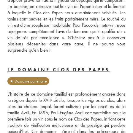
d'épices provenant de la myriade de cépages qui le composent. 
En bouche, on retrouve tout le style de l'appellation et la finesse 
à laquelle le Clos des Papes nous a maintenant habitués. Les 
tanins sont suaves et les fruits parfaitement mûrs. Le touché du 
vin est d'une souplesse inoubliable. Pour l'accords mets-vin, nous 
rejoignons complètement l'avis du domaine qui le qualifie de « 
vin de rôti par excellence ». N'hésitez pas à le conserver 
plusieurs décennies dans votre cave, il ne pourra vous 
surprendre qu'en bien !
LE DOMAINE CLOS DES PAPES
★ Domaine partenaire
L’histoire de ce domaine familial est profondément ancrée dans 
la région depuis le XVIIᵉ siècle, lorsque les vignes du clos, alors 
liées au château papal, furent cultivées par les ancêtres de la 
famille Avril. En 1896, Paul-Eugène Avril commercialise pour la 
première fois un vin sous le nom de Clos des Papes, initiant cette 
tradition de vinification méticuleuse et de prestige qui perdure 
aujourd’hui. Ce domaine  s'inscrit dans les précurseurs de 