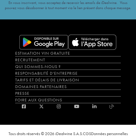
En vous inscrivant, vous acceptez de recevoir les emails de iDealwine. Vous
pouvez vous désabonner à tout moment via le lien présent dans chaque message.
ESTIMATION VIN GRATUITE
RECRUTEMENT
QUI SOMMES-NOUS ?
RESPONSABILITÉ D'ENTREPRISE
TARIFS ET DÉLAIS DE LIVRAISON
DOMAINES PARTENAIRES
PRESSE
FOIRE AUX QUESTIONS
Tous droits réservés © 2026 iDealwine S.A.S.
CGS
Données personnelles