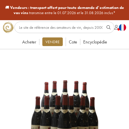
🚚
Vendeurs :
transport offert pour toute demande d’estimation de
vos vins
transmise entre le 01.07.2026 et le 31.08.2026 inclus*
Acheter
Cote
Encyclopédie
VENDRE