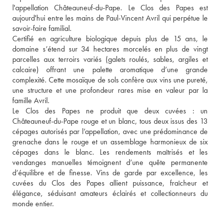
l'appellation Châteauneuf-du-Pape. Le Clos des Papes est 
aujourd'hui entre les mains de Paul-Vincent Avril qui perpétue le 
savoir-faire familial.
Certifié en agriculture biologique depuis plus de 15 ans, le 
domaine s’étend sur 34 hectares morcelés en plus de vingt 
parcelles aux terroirs variés (galets roulés, sables, argiles et 
calcaire) offrant une palette aromatique d’une grande 
complexité. Cette mosaïque de sols confère aux vins une pureté, 
une structure et une profondeur rares mise en valeur par la 
famille Avril. 
Le Clos des Papes ne produit que deux cuvées : un 
Châteauneuf-du-Pape rouge et un blanc, tous deux issus des 13 
cépages autorisés par l’appellation, avec une prédominance de 
grenache dans le rouge et un assemblage harmonieux de six 
cépages dans le blanc. Les rendements maîtrisés et les 
vendanges manuelles témoignent d’une quête permanente 
d’équilibre et de finesse. Vins de garde par excellence, les 
cuvées du Clos des Papes allient puissance, fraîcheur et 
élégance, séduisant amateurs éclairés et collectionneurs du 
monde entier.