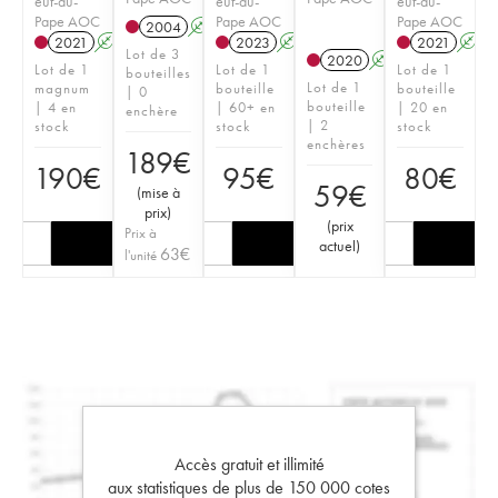
euf-du-
euf-du-
euf-du-
Pape AOC
Pape AOC
Pape AOC
2004
A
2021
A
2023
A
2021
A
Lot de 3
2020
A
Lot de 1
Lot de 1
Lot de 1
bouteilles
Lot de 1
magnum
bouteille
bouteille
| 0
bouteille
| 4 en
| 60+ en
| 20 en
enchère
| 2
stock
stock
stock
enchères
189
€
190
€
95
€
80
€
59
€
(
mise à
prix
)
(
prix
Prix à
actuel
)
63
€
l'unité
Accès gratuit et illimité
aux statistiques de plus de 150 000 cotes