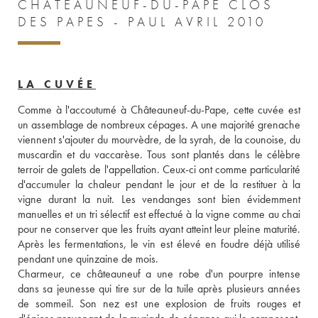
CHÂTEAUNEUF-DU-PAPE CLOS
DES PAPES - PAUL AVRIL 2010
LA CUVÉE
Comme à l'accoutumé à Châteauneuf-du-Pape, cette cuvée est 
un assemblage de nombreux cépages. A une majorité grenache 
viennent s'ajouter du mourvèdre, de la syrah, de la counoise, du 
muscardin et du vaccarèse. Tous sont plantés dans le célèbre 
terroir de galets de l'appellation. Ceux-ci ont comme particularité 
d'accumuler la chaleur pendant le jour et de la restituer à la 
vigne durant la nuit. Les vendanges sont bien évidemment 
manuelles et un tri sélectif est effectué à la vigne comme au chai 
pour ne conserver que les fruits ayant atteint leur pleine maturité. 
Après les fermentations, le vin est élevé en foudre déjà utilisé 
pendant une quinzaine de mois. 
Charmeur, ce châteauneuf a une robe d'un pourpre intense 
dans sa jeunesse qui tire sur de la tuile après plusieurs années 
de sommeil. Son nez est une explosion de fruits rouges et 