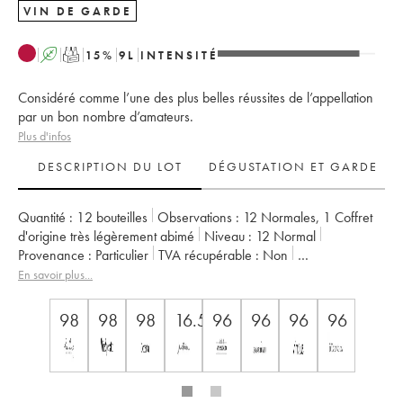
VIN DE GARDE
A
T
15
%
9
L
INTENSITÉ
Considéré comme l’une des plus belles réussites de l’appellation
par un bon nombre d’amateurs.
Plus d'infos
DESCRIPTION DU LOT
DÉGUSTATION ET GARDE
Quantité :
12 bouteilles
Observations :
12 Normales
,
1 Coffret
d'origine très légèrement abimé
Niveau :
12
Normal
Provenance :
particulier
TVA récupérable :
non
Région :
Vallée du Rhône
Appellation :
Châteauneuf-du-Pape
En savoir plus...
Propriétaire :
Clos des Papes - Paul Avril
98
98
98
16.5
96
96
96
96