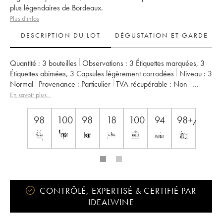
plus légendaires de Bordeaux.
Plus d'infos
DESCRIPTION DU LOT
DÉGUSTATION ET GARDE
Quantité :
3 bouteilles
Observations :
3 Étiquettes marquées
,
3
Étiquettes abimées
,
3 Capsules légèrement corrodées
Niveau :
3
Normal
Provenance :
particulier
TVA récupérable :
non
Région :
Bordeaux
Appellation :
Saint-Julien
En savoir plus...
Classement :
2ème Grand Cru Classé
Propriétaire :
SC du Ch. Léoville Las Cases (Consorts Delon)
98
100
98
18
100
94
98+/100
CONTRÔLÉ, EXPERTISÉ & CERTIFIÉ PAR
IDEALWINE