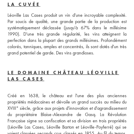
LA CUVÉE
Léoville Las Cases produit un vin d'une incroyable complexité. 
Par soucis de qualité, une grande partie de la production est 
systématiquement déclassée (jusqu'à 67% dans le millésime 
1990). D'une très grande régularité, les vins atteignent la 
perfection dans la plupart des grands millésimes. Profondément 
colorés, tanniques, amples et concentrés, ils sont dotés d'un très 
grand potentiel de garde. Des vins grandioses.
LE DOMAINE CHÂTEAU LÉOVILLE
LAS CASES
Créé en 1638, le château est l'une des plus anciennes 
propriétés médocaines et dévoile un grand succès au milieu du 
XVIII° siècle, grâce aux projets d'innovation et d'agrandissement 
du propriétaire Blaise-Alexandre de Gasq. La Révolution 
Française signe sa confiscation et sa division en trois propriétés 
(Léoville Las Cases, Léoville Barton et Léoville-Poyferré) qui se 
voient classées seconds crus classés en 1855. Au fil du temps, 