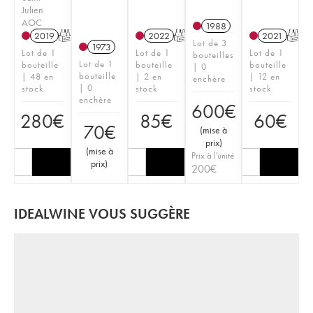
Julien
AOC
1988
2019
T
2022
T
2021
T
Lot de 3
1973
Lot de 1
Lot de 1
Lot de 1
bouteilles
Lot de 1
bouteille
bouteille
bouteille
| 0
bouteille
| 48 en
| 2 en
| 12 en
enchère
| 0
stock
stock
stock
enchère
600
€
280
€
85
€
60
€
70
€
(
mise à
prix
)
(
mise à
Prix à l'unité
prix
)
200
€
IDEALWINE VOUS SUGGÈRE