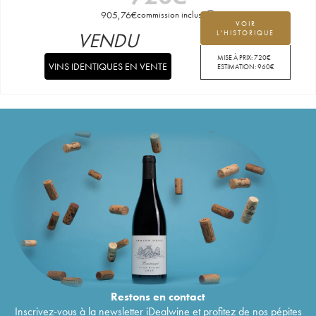
905,76
€
commission incluse
VOIR
VENDU
L'HISTORIQUE
MISE À PRIX:
720
€
VINS IDENTIQUES EN VENTE
ESTIMATION:
960
€
Restons en
contact
Inscrivez-vous à la newsletter iDealwine et profitez de nos pépites