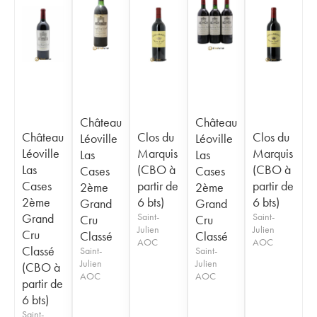
Château
Château
Château
Clos du
Clos du
Léoville
Léoville
Léoville
Marquis
Marquis
Las
Las
Las
(CBO à
(CBO à
Cases
Cases
Cases
partir de
partir de
2ème
2ème
2ème
6 bts)
6 bts)
Grand
Grand
Grand
Saint-
Saint-
Cru
Cru
Julien
Julien
Cru
Classé
Classé
AOC
AOC
Classé
Saint-
Saint-
Julien
Julien
(CBO à
AOC
AOC
partir de
6 bts)
Saint-