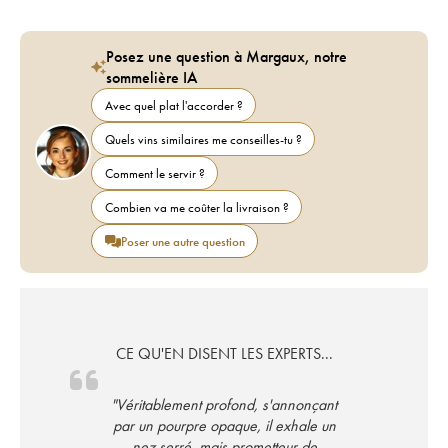
Posez une question à Margaux, notre
sommelière IA
Avec quel plat l'accorder ?
Quels vins similaires me conseilles-tu ?
Comment le servir ?
Combien va me coûter la livraison ?
Poser une autre question
CE QU'EN DISENT LES EXPERTS...
"Véritablement profond, s'annonçant
par un pourpre opaque, il exhale un
nez serré, mais prometteur,de