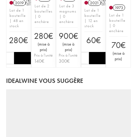
2019
T
2021
T
Lot de 2
Lot de 3
1973
Lot de 1
Lot de 1
bouteilles
magnums
Lot de 1
bouteille
bouteille
| 0
| 0
bouteille
| 48 en
| 12 en
enchère
enchère
| 0
stock
stock
enchère
280
€
900
€
280
€
60
€
70
€
(
mise à
(
mise à
prix
)
prix
)
(
mise à
Prix à l'unité
Prix à l'unité
prix
)
140
€
300
€
IDEALWINE VOUS SUGGÈRE