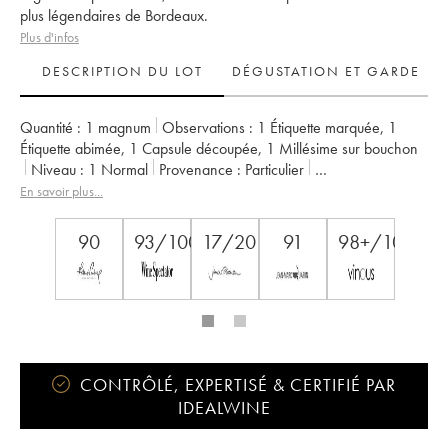
plus légendaires de Bordeaux.
Plus d'infos
DESCRIPTION DU LOT
DÉGUSTATION ET GARDE
Quantité :
1 magnum
Observations :
1 Étiquette marquée
,
1
Étiquette abimée
,
1 Capsule découpée
,
1 Millésime sur bouchon
Niveau :
1
Normal
Provenance :
particulier
TVA récupérable :
non
Région :
Bordeaux
En savoir plus...
Appellation :
Saint-Julien
Classement :
2ème Grand Cru Classé
Propriétaire :
SC du Ch. Léoville Las Cases (Consorts Delon)
90
93/100
17/20
91
98+/100
CONTRÔLÉ, EXPERTISÉ & CERTIFIÉ PAR
IDEALWINE