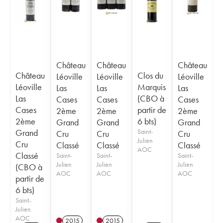
Château
Château
Château
Château
Clos du
Léoville
Léoville
Léoville
Léoville
Marquis
Las
Las
Las
Las
(CBO à
Cases
Cases
Cases
Cases
partir de
2ème
2ème
2ème
2ème
6 bts)
Grand
Grand
Grand
Grand
Saint-
Cru
Cru
Cru
Julien
Cru
Classé
Classé
Classé
AOC
Classé
Saint-
Saint-
Saint-
Julien
Julien
Julien
(CBO à
AOC
AOC
AOC
partir de
6 bts)
Saint-
Julien
AOC
2015
2015