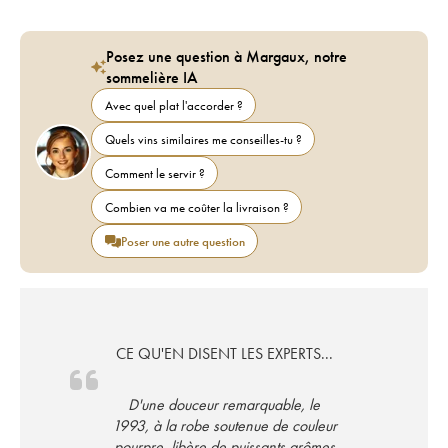
Posez une question à Margaux, notre
sommelière IA
Avec quel plat l'accorder ?
Quels vins similaires me conseilles-tu ?
Comment le servir ?
Combien va me coûter la livraison ?
Poser une autre question
CE QU'EN DISENT LES EXPERTS...
D'une douceur remarquable, le
1993, à la robe soutenue de couleur
pourpre, libère de puissants arômes