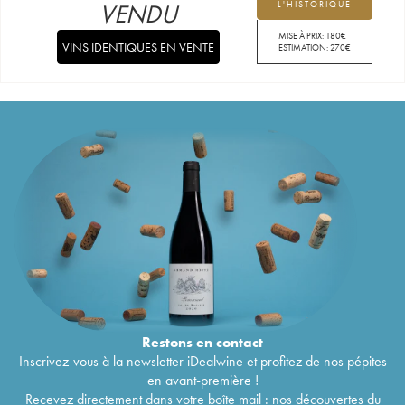
VENDU
L'HISTORIQUE
MISE À PRIX:
180
€
VINS IDENTIQUES EN VENTE
ESTIMATION:
270
€
Restons en
contact
Inscrivez-vous à la newsletter iDealwine et profitez de nos pépites
en avant-première !
Recevez directement dans votre boîte mail : nos découvertes du