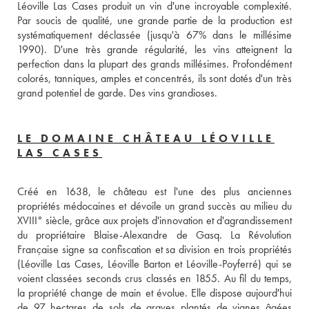
Léoville Las Cases produit un vin d'une incroyable complexité. 
Par soucis de qualité, une grande partie de la production est 
systématiquement déclassée (jusqu'à 67% dans le millésime 
1990). D'une très grande régularité, les vins atteignent la 
perfection dans la plupart des grands millésimes. Profondément 
colorés, tanniques, amples et concentrés, ils sont dotés d'un très 
grand potentiel de garde. Des vins grandioses.
LE DOMAINE CHÂTEAU LÉOVILLE
LAS CASES
Créé en 1638, le château est l'une des plus anciennes 
propriétés médocaines et dévoile un grand succès au milieu du 
XVIII° siècle, grâce aux projets d'innovation et d'agrandissement 
du propriétaire Blaise-Alexandre de Gasq. La Révolution 
Française signe sa confiscation et sa division en trois propriétés 
(Léoville Las Cases, Léoville Barton et Léoville-Poyferré) qui se 
voient classées seconds crus classés en 1855. Au fil du temps, 
la propriété change de main et évolue. Elle dispose aujourd'hui 
de 97 hectares de sols de graves plantés de vignes âgées 