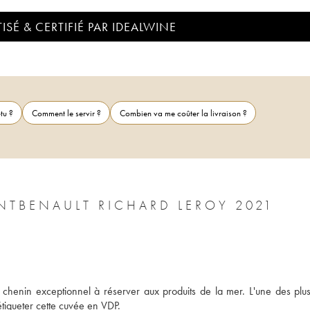
ISÉ & CERTIFIÉ PAR IDEALWINE
tu ?
Comment le servir ?
Combien va me coûter la livraison ?
VIN DE FRANCE LES NOËLS DE MONTBENAULT RICHARD LEROY 2021
chenin exceptionnel à réserver aux produits de la mer. L'une des plus 
tiqueter cette cuvée en VDP.