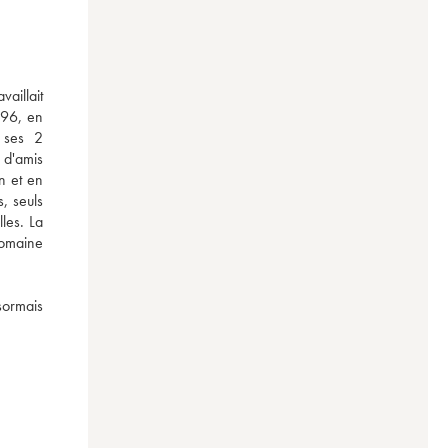
aillait 
96, en 
ses  2 
d'amis 
 et en 
 seuls 
les. La 
omaine 
ormais 