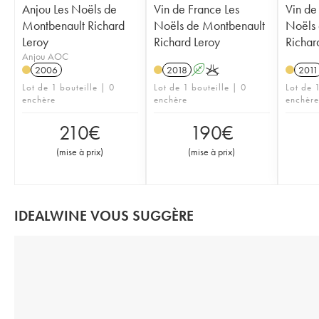
Anjou Les Noëls de
Vin de France Les
Vin de
Montbenault Richard
Noëls de Montbenault
Noëls 
Leroy
Richard Leroy
Richar
Anjou AOC
2006
2018
A
K
2011
Lot de 1 bouteille | 0
Lot de 1 bouteille | 0
Lot de 1
enchère
enchère
enchère
210
€
190
€
(
mise à prix
)
(
mise à prix
)
IDEALWINE VOUS SUGGÈRE