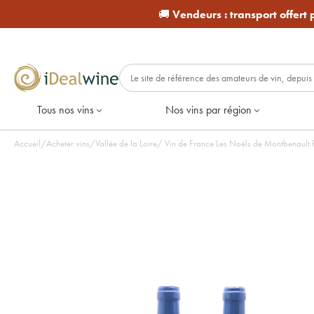
🚚
Vendeurs :
transport offert
Tous nos vins
Nos vins par région
Accueil
/
Acheter vins
/
Vallée de la Loire
/