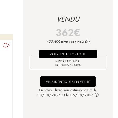
VENDU
362
€
455,40
€
commission incluse
6
VOIR L'HISTORIQUE
MISE À PRIX:
342
€
ESTIMATION:
520
€
VINS IDENTIQUES EN VENTE
En stock, livraison estimée entre le
03/08/2026 et le 06/08/2026