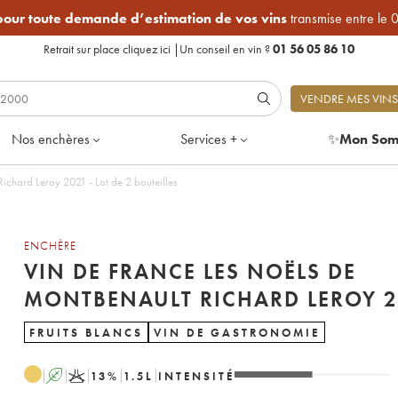
 pour toute demande d’estimation de vos vins
transmise entre le 
Retrait sur place
cliquez ici
|
Un conseil en vin ?
01 56 05 86 10
VENDRE MES VINS
Nos enchères
Services +
✨
Mon Som
Vin de France Les Noëls de Montbenault Richard Leroy 2021 - Lot de 2 bouteilles
ENCHÈRE
VIN DE FRANCE LES NOËLS DE
MONTBEN
FRUITS BLANCS
VIN DE GASTRONOMIE
A
K
13
%
1.5
L
INTENSITÉ