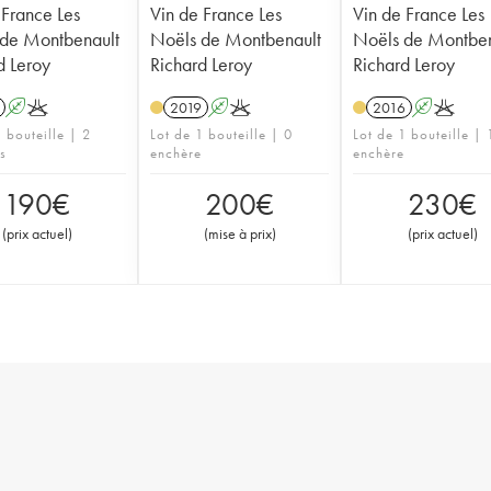
 France Les
Vin de France Les
Vin de France Les
de Montbenault
Noëls de Montbenault
Noëls de Montben
d Leroy
Richard Leroy
Richard Leroy
A
K
2019
A
K
2016
A
K
 bouteille | 2
Lot de 1 bouteille | 0
Lot de 1 bouteille | 
s
enchère
enchère
190
€
200
€
230
€
(
prix actuel
)
(
mise à prix
)
(
prix actuel
)