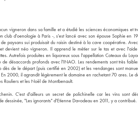
cun vigneron dans sa famille et a étudié les sciences économiques et trav
d'un club d'oenologie à Paris -, s'est lancé avec son épouse Sophie en 19
e paysans sui produisait du raisin destiné à la cave coopérative. Avec 
 devient néo vigneron. Il apprend le métier sur le tas et avec l'aide 
s. Autrefois produites en liquoreux sous l'appellation Coteaux du Layon
e de désaccords profonds avec l'INAO. Les rendements sont très faibles,
bio dès de le départ (puis certifié en 2002) et les vendanges sont manuel
e. En 2000, il agrandit légèrement le domaine en rachetant 70 ares. Le d
s Rouliers et les Noël de Montbenault. 
henin. C'est d'ailleurs un secret de polichinelle car les vins sont dés
e dessinée, "Les ignorants" d'Etienne Davodeau en 2011, y a contribué. 