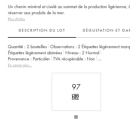
Un chenin minéral et ciselé au sommet de la production ligérienne, 
réserver aux produits de la mer.
Plus d'infos
DESCRIPTION DU LOT
DÉGUSTATION ET GA
Quantité :
2 bouteilles
Observations :
2 Étiquettes légèrement mar
Étiquettes légèrement abimées
Niveau :
2
Normal
Provenance :
particulier
TVA récupérable :
non
Région :
Vallée de la Loire
Appellation :
Vin de France
En savoir plus...
Propriétaire :
Richard Leroy
97