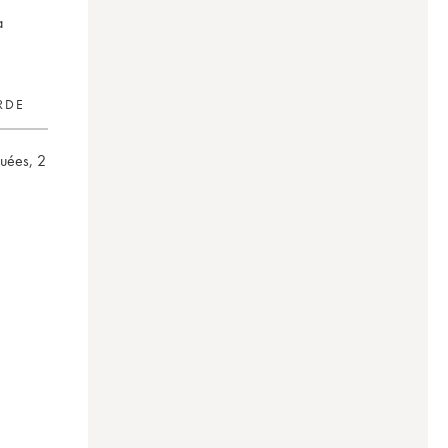
à
RDE
quées
,
2