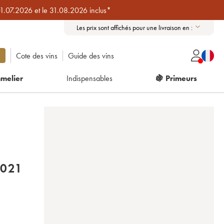
01.07.2026 et le 31.08.2026 inclus*
Les prix sont affichés pour une livraison en :
Cote des vins
Guide des vins
melier
Indispensables
🍇 Primeurs
AULT RICHARD LEROY 2021