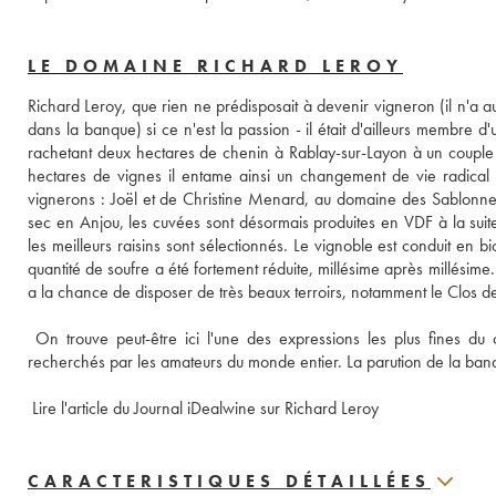
LE DOMAINE RICHARD LEROY
Richard Leroy, que rien ne prédisposait à devenir vigneron (il n'a au
dans la banque) si ce n'est la passion - il était d'ailleurs membre 
rachetant deux hectares de chenin à Rablay-sur-Layon à un couple d
hectares de vignes il entame ainsi un changement de vie radical et
vignerons : Joël et de Christine Menard, au domaine des Sablonnette
sec en Anjou, les cuvées sont désormais produites en VDF à la suit
les meilleurs raisins sont sélectionnés. Le vignoble est conduit en 
quantité de soufre a été fortement réduite, millésime après millésim
a la chance de disposer de très beaux terroirs, notamment le Clos de
 On trouve peut-être ici l'une des expressions les plus fines du c
recherchés par les amateurs du monde entier. La parution de la band
 Lire l'article du Journal iDealwine sur Richard Leroy
CARACTERISTIQUES DÉTAILLÉES