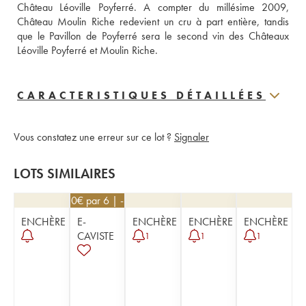
Château Léoville Poyferré. A compter du millésime 2009, 
Château Moulin Riche redevient un cru à part entière, tandis 
que le Pavillon de Poyferré sera le second vin des Châteaux 
Léoville Poyferré et Moulin Riche.
CARACTERISTIQUES DÉTAILLÉES
Vous constatez une erreur sur ce lot ?
Signaler
LOTS SIMILAIRES
31,50
€
par 6 | -10%
ENCHÈRE
E-
ENCHÈRE
ENCHÈRE
ENCHÈRE
CAVISTE
1
1
1