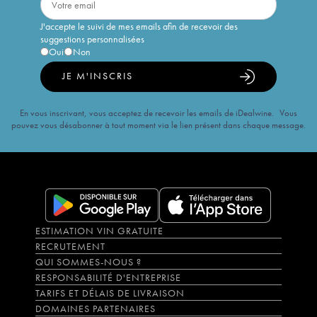
J'accepte le suivi de mes emails afin de recevoir des
suggestions personnalisées
Oui
Non
JE M'INSCRIS
En vous inscrivant, vous acceptez de recevoir les emails de iDealwine. Vous
pouvez vous désabonner à tout moment via le lien présent dans chaque message.
ESTIMATION VIN GRATUITE
RECRUTEMENT
QUI SOMMES-NOUS ?
RESPONSABILITÉ D'ENTREPRISE
TARIFS ET DÉLAIS DE LIVRAISON
DOMAINES PARTENAIRES