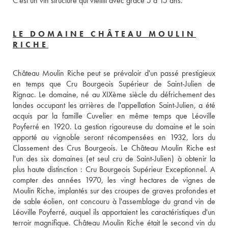
C'est un vin structuré qui vieillit avec grâce 5 à 15 ans.
LE DOMAINE CHÂTEAU MOULIN
RICHE
Château Moulin Riche peut se prévaloir d'un passé prestigieux 
en temps que Cru Bourgeois Supérieur de Saint-Julien de 
Rignac. Le domaine, né au XIXème siècle du défrichement des 
landes occupant les arrières de l'appellation Saint-Julien, a été 
acquis par la famille Cuvelier en même temps que Léoville 
Poyferré en 1920. La gestion rigoureuse du domaine et le soin 
apporté au vignoble seront récompensées en 1932, lors du 
Classement des Crus Bourgeois. Le Château Moulin Riche est 
l'un des six domaines (et seul cru de Saint-Julien) à obtenir la 
plus haute distinction : Cru Bourgeois Supérieur Exceptionnel. A 
compter des années 1970, les vingt hectares de vignes de 
Moulin Riche, implantés sur des croupes de graves profondes et 
de sable éolien, ont concouru à l'assemblage du grand vin de 
Léoville Poyferré, auquel ils apportaient les caractéristiques d'un 
terroir magnifique. Château Moulin Riche était le second vin du 