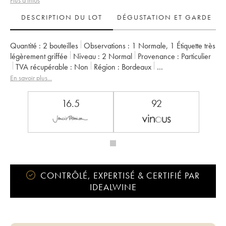
Plus d'infos
DESCRIPTION DU LOT
DÉGUSTATION ET GARDE
Quantité :
2 bouteilles
Observations :
1 Normale
,
1 Étiquette très
légèrement griffée
Niveau :
2
Normal
Provenance :
particulier
TVA récupérable :
non
Région :
Bordeaux
Appellation :
Saint-Julien
Propriétaire :
Didier Cuvelier
En savoir plus...
16.5
92
CONTRÔLÉ, EXPERTISÉ & CERTIFIÉ PAR
IDEALWINE