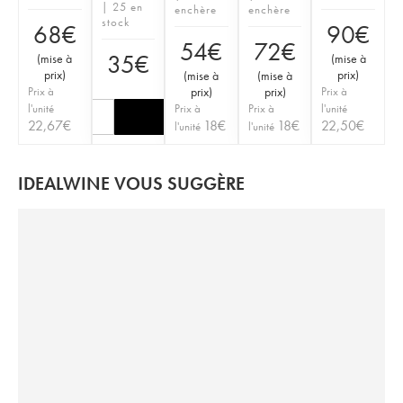
| 25 en
enchère
enchère
stock
68
€
90
€
54
€
72
€
35
€
(
mise à
(
mise à
prix
)
prix
)
(
mise à
(
mise à
Prix à
prix
)
prix
)
Prix à
l'unité
Prix à
Prix à
l'unité
22,67
€
18
€
18
€
22,50
€
l'unité
l'unité
IDEALWINE VOUS SUGGÈRE