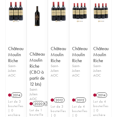
Château
Château
Château
Château
Château
Moulin
Moulin
Moulin
Moulin
Moulin
Riche
Riche
Riche
Riche
Riche
Saint-
Saint-
Saint-
Saint-
Julien
Julien
Julien
Julien
(CBO à
AOC
AOC
AOC
AOC
partir de
12 bts)
Saint-
Julien
2014
2014
AOC
2012
2012
Lot de 3
Lot de 4
2020
T
bouteilles
bouteilles
Lot de 3
Lot de 4
Lot de 1
| 0
| 0
bouteilles
bouteilles
bouteille
enchère
enchère
| 0
| 0