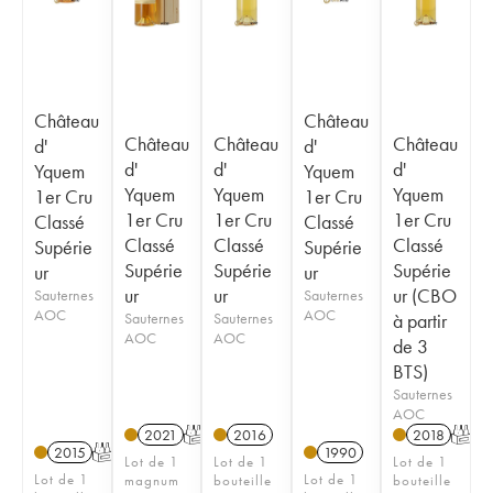
Château
Château
Château
Château
Château
d'
d'
d'
d'
d'
Yquem
Yquem
Yquem
Yquem
Yquem
1er Cru
1er Cru
1er Cru
1er Cru
1er Cru
Classé
Classé
Classé
Classé
Classé
Supérie
Supérie
Supérie
Supérie
Supérie
ur
ur
ur
ur
ur (CBO
Sauternes
Sauternes
AOC
AOC
Sauternes
Sauternes
à partir
AOC
AOC
de 3
BTS)
Sauternes
AOC
2021
T
2016
2018
T
2015
T
1990
Lot de 1
Lot de 1
Lot de 1
Lot de 1
Lot de 1
magnum
bouteille
bouteille