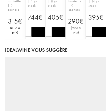
bouteille
bouteille
| 1 en
| 8 en
| 14 en
| 0
| 0
stock
stock
stock
enchère
enchère
744
€
405
€
395
€
315
€
290
€
(
mise à
(
mise à
prix
)
prix
)
IDEALWINE VOUS SUGGÈRE