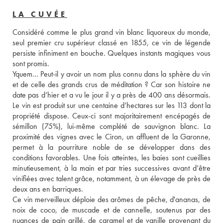
LA CUVÉE
Considéré comme le plus grand vin blanc liquoreux du monde, 
seul premier cru supérieur classé en 1855, ce vin de légende 
persiste infiniment en bouche. Quelques instants magiques vous 
sont promis.

Yquem… Peut-il y avoir un nom plus connu dans la sphère du vin 
et de celle des grands crus de méditation ? Car son histoire ne 
date pas d’hier et a vu le jour il y a près de 400 ans désormais. 
Le vin est produit sur une centaine d’hectares sur les 113 dont la 
propriété dispose. Ceux-ci sont majoritairement encépagés de 
sémillon (75%), lui-même complété de sauvignon blanc. La 
proximité des vignes avec le Ciron, un affluent de la Garonne, 
permet à la pourriture noble de se développer dans des 
conditions favorables. Une fois atteintes, les baies sont cueillies 
minutieusement, à la main et par tries successives avant d’être 
vinifiées avec talent grâce, notamment, à un élevage de près de 
deux ans en barriques. 
Ce vin merveilleux déploie des arômes de pêche, d'ananas, de 
noix de coco, de muscade et de cannelle, soutenus par des 
nuances de pain grillé, de caramel et de vanille provenant du 