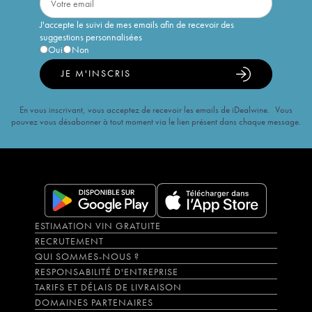
J'accepte le suivi de mes emails afin de recevoir des
suggestions personnalisées
Oui
Non
JE M'INSCRIS
En vous inscrivant, vous acceptez de recevoir les emails de iDealwine. Vous
pouvez vous désabonner à tout moment via le lien présent dans chaque message.
ESTIMATION VIN GRATUITE
RECRUTEMENT
QUI SOMMES-NOUS ?
RESPONSABILITÉ D'ENTREPRISE
TARIFS ET DÉLAIS DE LIVRAISON
DOMAINES PARTENAIRES