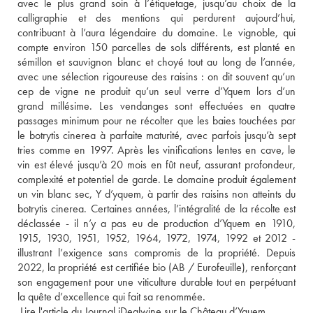
avec le plus grand soin à l’étiquetage, jusqu’au choix de la 
calligraphie et des mentions qui perdurent aujourd’hui, 
contribuant à l’aura légendaire du domaine. Le vignoble, qui 
compte environ 150 parcelles de sols différents, est planté en 
sémillon et sauvignon blanc et choyé tout au long de l’année, 
avec une sélection rigoureuse des raisins : on dit souvent qu’un 
cep de vigne ne produit qu’un seul verre d’Yquem lors d’un 
grand millésime. Les vendanges sont effectuées en quatre 
passages minimum pour ne récolter que les baies touchées par 
le botrytis cinerea à parfaite maturité, avec parfois jusqu’à sept 
tries comme en 1997. Après les vinifications lentes en cave, le 
vin est élevé jusqu’à 20 mois en fût neuf, assurant profondeur, 
complexité et potentiel de garde. Le domaine produit également 
un vin blanc sec, Y d’yquem, à partir des raisins non atteints du 
botrytis cinerea. Certaines années, l’intégralité de la récolte est 
déclassée - il n’y a pas eu de production d’Yquem en 1910, 
1915, 1930, 1951, 1952, 1964, 1972, 1974, 1992 et 2012 - 
illustrant l’exigence sans compromis de la propriété. Depuis 
2022, la propriété est certifiée bio (AB / Eurofeuille), renforçant 
son engagement pour une viticulture durable tout en perpétuant 
la quête d’excellence qui fait sa renommée.
 Lire l'article du Journal iDealwine sur le Château d’Yquem