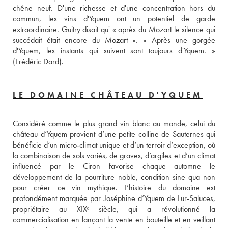
chêne neuf. D'une richesse et d'une concentration hors du 
commun, les vins d'Yquem ont un potentiel de garde 
extraordinaire. Guitry disait qu' « après du Mozart le silence qui 
succédait était encore du Mozart ». « Après une gorgée 
d'Yquem, les instants qui suivent sont toujours d'Yquem. » 
(Frédéric Dard).
LE DOMAINE CHÂTEAU D'YQUEM
Considéré comme le plus grand vin blanc au monde, celui du 
château d’Yquem provient d’une petite colline de Sauternes qui 
bénéficie d’un micro‑climat unique et d’un terroir d’exception, où 
la combinaison de sols variés, de graves, d’argiles et d’un climat 
influencé par le Ciron favorise chaque automne le 
développement de la pourriture noble, condition sine qua non 
pour créer ce vin mythique. L’histoire du domaine est 
profondément marquée par Joséphine d’Yquem de Lur‑Saluces, 
propriétaire au XIXᵉ siècle, qui a révolutionné la 
commercialisation en lançant la vente en bouteille et en veillant 