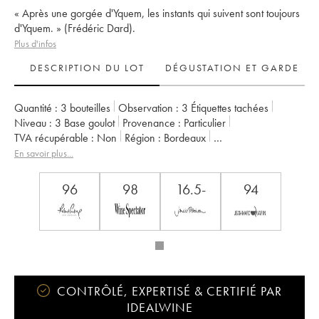
« Après une gorgée d'Yquem, les instants qui suivent sont toujours
d'Yquem. » (Frédéric Dard).
Plus d'infos
DESCRIPTION DU LOT
DÉGUSTATION ET GARDE
Quantité :
3 bouteilles
Observation :
3 Étiquettes tachées
Niveau :
3
Base goulot
Provenance :
particulier
TVA récupérable :
non
Région :
Bordeaux
Appellation :
Sauternes
Classement :
1er Cru Classé Supérieur
En savoir plus...
Propriétaire :
SC du Château d'Yquem
96
98
16.5-
94
CONTRÔLÉ, EXPERTISÉ & CERTIFIÉ PAR
IDEALWINE