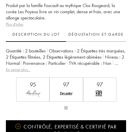
Produit par la famille Foucault au mythique Clos Rougeard, la
cuvée Les Poyeux livre un vin complet, dense et frais, avec une
allonge spectaculaire.
Plus d'infos
DESCRIPTION DU LOT
DÉGUSTATION ET GARDE
Quantité :
2 bouteilles
Observations :
2 Étiquettes très marquées
,
2 Étiquettes filmées
,
2 Étiquettes légèrement abimées
Niveau :
2
Normal
Provenance :
particulier
TVA récupérable :
non
Région :
Vallée de la Loire
Appellation :
Saumur-Champigny
En savoir plus...
Propriétaire :
Clos Rougeard
95
97
97
CONTRÔLÉ, EXPERTISÉ & CERTIFIÉ PAR