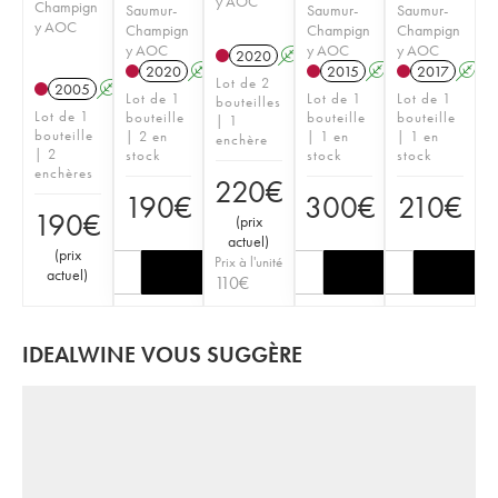
y AOC
Champign
Saumur-
Saumur-
Saumur-
y AOC
Champign
Champign
Champign
y AOC
y AOC
y AOC
2020
A
2020
A
2015
A
2017
A
Lot de 2
2005
A
Lot de 1
Lot de 1
Lot de 1
bouteilles
Lot de 1
bouteille
bouteille
bouteille
| 1
bouteille
| 2 en
| 1 en
| 1 en
enchère
| 2
stock
stock
stock
enchères
220
€
190
€
300
€
210
€
190
€
(
prix
actuel
)
(
prix
Prix à l'unité
actuel
)
110
€
IDEALWINE VOUS SUGGÈRE