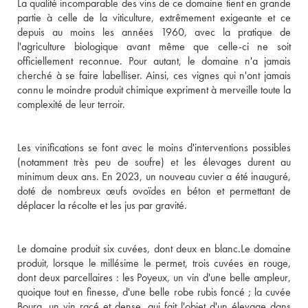
La qualité incomparable des vins de ce domaine tient en grande 
partie à celle de la viticulture, extrêmement exigeante et ce 
depuis au moins les années 1960, avec la pratique de 
l'agriculture biologique avant même que celle-ci ne soit 
officiellement reconnue. Pour autant, le domaine n'a jamais 
cherché à se faire labelliser. Ainsi, ces vignes qui n'ont jamais 
connu le moindre produit chimique expriment à merveille toute la 
complexité de leur terroir. 

Les vinifications se font avec le moins d'interventions possibles 
(notamment très peu de soufre) et les élevages durent au 
minimum deux ans. En 2023, un nouveau cuvier a été inauguré, 
doté de nombreux œufs ovoïdes en béton et permettant de 
déplacer la récolte et les jus par gravité.

Le domaine produit six cuvées, dont deux en blanc.Le domaine 
produit, lorsque le millésime le permet, trois cuvées en rouge, 
dont deux parcellaires : les Poyeux, un vin d'une belle ampleur, 
quoique tout en finesse, d'une belle robe rubis foncé ; la cuvée 
Bourg, un vin racé et dense, qui fait l'objet d'un élevage dans 