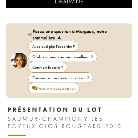
IDEALWINE
Posez une question à Margaux, notre
sommelière IA
Avec quel plat l'accorder ?
Quels vins similaires me conseilles-tu ?
Comment le servir ?
Combien va me coûter la livraison ?
Poser une autre question
PRÉSENTATION DU LOT
SAUMUR-CHAMPIGNY LES
POYEUX CLOS ROUGEARD 2010