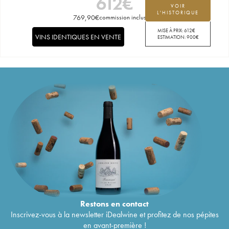
612
€
VOIR
L'HISTORIQUE
769,90
€
commission incluse
MISE À PRIX:
612
€
VINS IDENTIQUES EN VENTE
ESTIMATION:
900
€
Restons en
contact
Inscrivez-vous à la newsletter iDealwine et profitez de nos pépites
en avant-première !