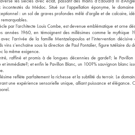
versé les siècles avec éclat, passant des mains d’Édouard III d’Anglet
x incontestés du Médoc. Situé sur l’appellation éponyme, le domaine t
ptionnel : un sol de graves profondes mêlé d’argile et de calcaire, idéa
é remarquables.
iècle par l’architecte Louis Combe, est devenue emblématique et orne dés
t les années 1960, en témoignent des millésimes comme le mythique 19
c l’arrivée de la famille Mentzelopoulos et l’intervention décisive d
vins s’enchaîne sous la direction de Paul Pontalier, figure tutélaire du 
vec la même exigence. 
ré, raffiné et promis à de longues décennies de garde?; le Pavillon 
e et immédiate?; et enfin le Pavillon Blanc, un 100?% sauvignon blanc iss
e. 
ime reflète parfaitement la richesse et la subtilité du terroir. Le domain
ant une expérience sensorielle unique, alliant puissance et élégance. C
porel.