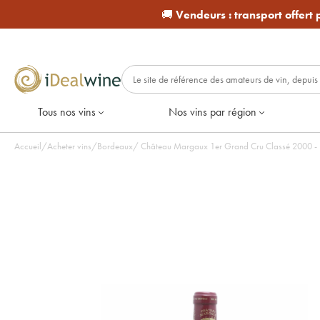
🚚
Vendeurs :
transport offert
Tous nos vins
Nos vins par région
Accueil
/
Acheter vins
/
Bordeaux
/
Château Margaux 1er Grand Cru Classé 2000 - Lo