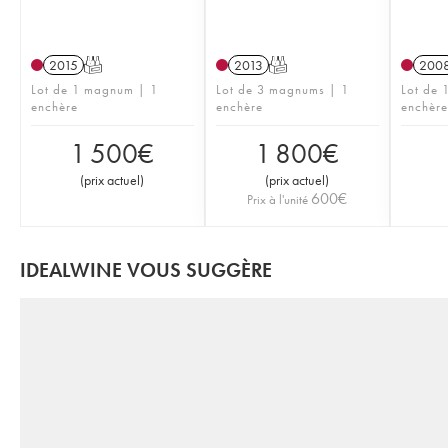
2015
T
2013
T
200
Lot de 1 magnum | 1
Lot de 3 magnums | 1
Lot de 1
enchère
enchère
enchère
1 500
€
1 800
€
(
prix actuel
)
(
prix actuel
)
600
€
Prix à l'unité
IDEALWINE VOUS SUGGÈRE