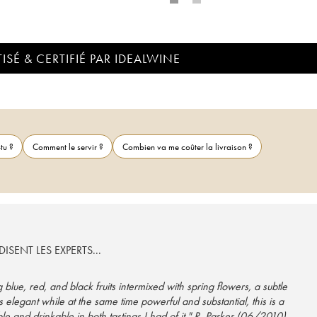
ISÉ & CERTIFIÉ PAR IDEALWINE
tu ?
Comment le servir ?
Combien va me coûter la livraison ?
ISENT LES EXPERTS...
blue, red, and black fruits intermixed with spring flowers, a subtle
s elegant while at the same time powerful and substantial, this is a
 and drinkable in both tastings I had of it." R. Parker (06/2010)