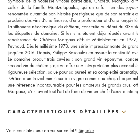
Symbole de la noblesse viticole bordelaise, Château Margaux a tra
celles de la famille Mentzelopoulos, qui en a fait l’un des joyau
renommée autant de son histoire prestigieuse que de son terroir exce
produire des vins d’une finesse, d’une profondeur et d’une longévit
La silhouette néoclassique du château, construite au début du XIXe s
les étiquettes du domaine. Si les vins étaient déjà réputés avan
renaissance de Château Margaux débute véritablement en 1977, ave
Peynaud. Dès le millésime 1978, une série impressionnante de grands 
jusqu’en 2016. Depuis, Philippe Bascaules en assure la continuité a
Le domaine produit trois cuvées : son grand vin éponyme, concent
second vin du château, qui en offre une interprétation plus accessibl
rigoureuse sélection, salué pour sa pureté et sa complexité aromatiqu
 Grâce à un travail minutieux à la vigne comme au chai, chaque millés
une référence incontournable pour les amateurs de grands crus, offr
Margaux, c’est avant tout l’art de faire du vin un chef-d’œuvre intem
CARACTERISTIQUES DÉTAILLÉES
Vous constatez une erreur sur ce lot ?
Signaler