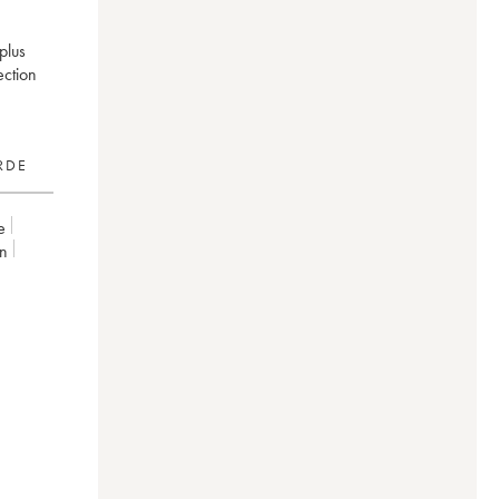
plus
ection
RDE
e
on