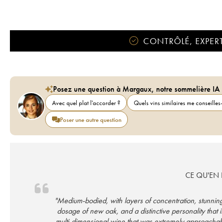
CONTRÔLÉ, EXPERT
Posez une question à Margaux, notre sommelière IA
Avec quel plat l'accorder ?
Quels vins similaires me conseilles-
Poser une autre question
CE QU'EN D
"Medium-bodied, with layers of concentration, stunning 
dosage of new oak, and a distinctive personality that i
multi-dimensional wine that was extremely approachable