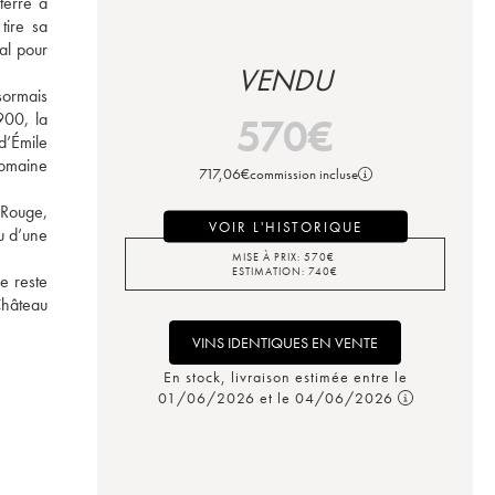
erre à 
ire sa 
l pour 
VENDU
ormais 
00, la 
570
€
’Émile 
domaine 
717,06
€
commission incluse
Rouge, 
VOIR L'HISTORIQUE
u d’une 
MISE À PRIX:
570
€
ESTIMATION:
740
€
e reste 
hâteau 
VINS IDENTIQUES EN VENTE
En stock, livraison estimée entre le
01/06/2026 et le 04/06/2026