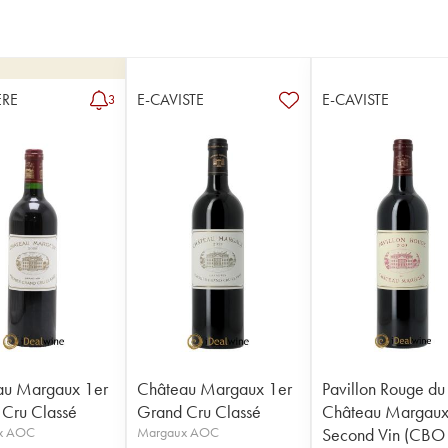
RE
E-CAVISTE
E-CAVISTE
3
au Margaux 1er
Château Margaux 1er
Pavillon Rouge du
Cru Classé
Grand Cru Classé
Château Margau
x AOC
Margaux AOC
Second Vin (CBO