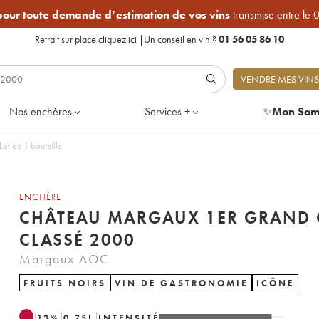
 pour toute demande d’estimation de vos vins
transmise entre le 
Retrait sur place
cliquez ici
|
Un conseil en vin ?
01 56 05 86 10
VENDRE MES VINS
Nos enchères
Services +
✨
Mon Som
t de 1 bouteille
ENCHÈRE
CHÂTEAU MARGAUX 1ER GRAND 
CLASSÉ 2000
Margaux AOC
FRUITS NOIRS
VIN DE GASTRONOMIE
ICÔNE
13
%
0.75
L
INTENSITÉ