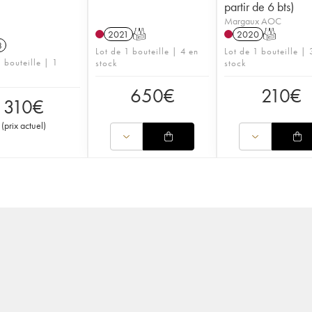
partir de 6 bts)
Margaux AOC
2021
T
2020
T
8
Lot de 1 bouteille | 4 en
Lot de 1 bouteille | 
 bouteille | 1
stock
stock
650
€
210
€
310
€
(
prix actuel
)