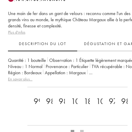
Une main de fer dans un gant de velours : reconnu comme l'un des 
grands vins au monde, le mythique Château Margaux allie à la perf
densité, finesse et complexité.
Plus d'infos
DESCRIPTION DU LOT
DÉGUSTATION ET GA
Quantité :
1 bouteille
Observation :
1 Étiquette légèrement marqué
Niveau :
1
Normal
Provenance :
particulier
TVA récupérable :
n
Région :
Bordeaux
Appellation :
Margaux
Classement :
1er Grand Cru Classé
En savoir plus...
Propriétaire :
SCA du Château Margaux
99
98
98
100
18+
100
97
98