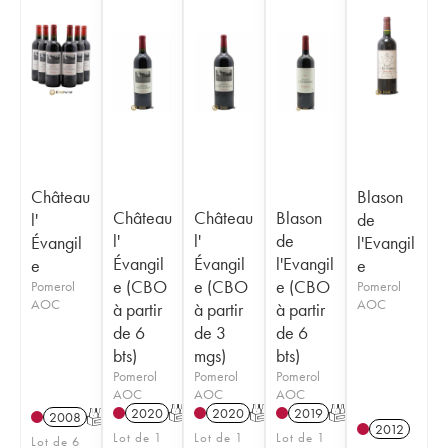
Château
Blason
Château
Château
Blason
l'
de
l'
l'
de
Évangil
l'Evangil
Évangil
Évangil
l'Evangil
e
e
e (CBO
e (CBO
e (CBO
Pomerol
Pomerol
AOC
AOC
à partir
à partir
à partir
de 6
de 3
de 6
bts)
mgs)
bts)
Pomerol
Pomerol
Pomerol
AOC
AOC
AOC
2020
T
2020
T
2019
T
2008
T
2012
Lot de 1
Lot de 1
Lot de 1
Lot de 6