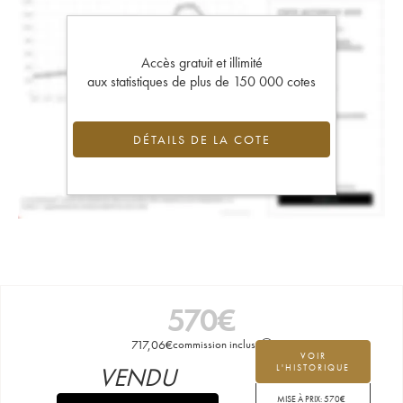
Accès gratuit et illimité
aux statistiques de plus de 150 000 cotes
DÉTAILS DE LA COTE
570
€
717,06
€
commission incluse
VOIR
VENDU
L'HISTORIQUE
MISE À PRIX:
570
€