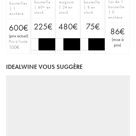
Lot de 1
bouteille
magnum
bouteille
bouteilles
bouteille
| 60+ en
| 24 en
| 8 en
| 1
| 0
stock
stock
stock
enchère
enchère
225
€
480
€
75
€
600
€
86
€
(
prix actuel
)
(
mise à
Prix à l'unité
prix
)
100
€
IDEALWINE VOUS SUGGÈRE