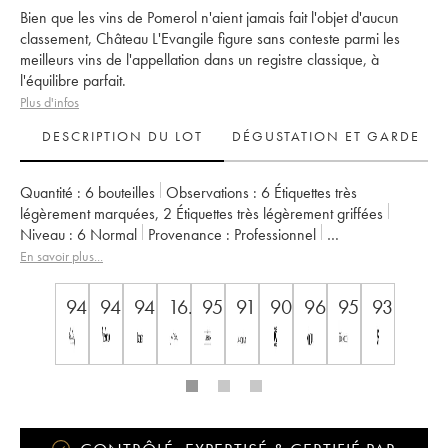
Bien que les vins de Pomerol n'aient jamais fait l'objet d'aucun
classement, Château L'Evangile figure sans conteste parmi les
meilleurs vins de l'appellation dans un registre classique, à
l'équilibre parfait.
Plus d'infos
DESCRIPTION DU LOT
DÉGUSTATION ET GARDE
Quantité :
6 bouteilles
Observations :
6 Étiquettes très
légèrement marquées
,
2 Étiquettes très légèrement griffées
Niveau :
6
Normal
Provenance :
professionnel
TVA récupérable :
non
Région :
Bordeaux
En savoir plus...
Appellation :
Pomerol
Propriétaire :
SC du Château L'Evangile
94
94
94
16.5
95
91
90
96
95
93