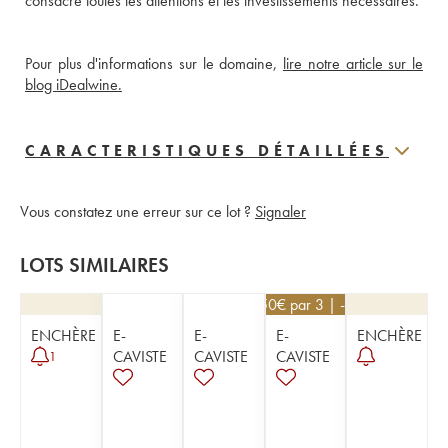
consacre toutes les attentions et les investissements nécessaires.
Pour plus d'informations sur le domaine, 
lire notre article sur le 
blog iDealwine.
CARACTERISTIQUES DÉTAILLÉES
Vous constatez une erreur sur ce lot ?
Signaler
LOTS SIMILAIRES
67,50
€
par 3 | -10%
ENCHÈRE
E-
E-
E-
ENCHÈRE
CAVISTE
CAVISTE
CAVISTE
1