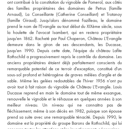
ont contribué à la constitution du vignoble de Pomerol, aux côtés 
des familles propriétaires des domaines de Petrus (famille 
Arnaud), La Conseillante (Catherine Conseillant) et Trotanoy 
(famille Giraud). Jusqu'alors dénommé Fazilleau, le domaine 
prend le nom de l'Evangile au tout début du XIXème siècle, sous 
la houlette de l'avocat Isambert, qui en restera propriétaire 
jusqu'en 1862. Racheté par Paul Chaperon, Château L'Evangile 
demeure dans le giron de ses descendants, les Ducasse, 
jusqu'en 1990. Depuis cette date, l'équipe du château Lafite 
Rothschild a progressivement repris le contrôle du domaine. Les 
anciens propriétaires étaient déjà parfaitement conscients du 
remarquable potentiel de ce terroir d'exception, constitué d'un 
sous-sol profond et hétérogène de graves mêlées d'argile et de 
sable. Même les gelées redoutables de l'hiver 1956 n'ont pu 
avoir tout à fait raison du vignoble de Château L'Evangile. Louis 
Ducasse reprend en main le domaine tout de même exsangue, 
renouvelle le vignoble et le réhausse en quelques années à son 
meilleur niveau. Un niveau qui ne connaîtra pas de 
fléchissement, même à son décès en 1982, puisque son épouse 
prend sa suite avec une remarquable ténacité. Depuis 1990, le 
domaine est la propriété du groupe Barons de Rothschild, qui lui 