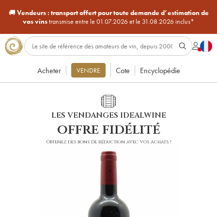
🚚
Vendeurs :
transport offert pour toute demande d’estimation de
vos vins
transmise entre le 01.07.2026 et le 31.08.2026 inclus*
Acheter
Cote
Encyclopédie
VENDRE
LES VENDANGES IDEALWINE
offre fidélité
Obtenez des bons de réduction avec vos achats !