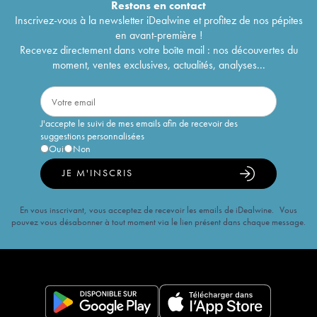
Restons en
contact
Inscrivez-vous à la newsletter iDealwine et profitez de nos pépites
en avant-première !
Recevez directement dans votre boîte mail : nos découvertes du
moment, ventes exclusives, actualités, analyses...
J'accepte le suivi de mes emails afin de recevoir des
suggestions personnalisées
Oui
Non
JE M'INSCRIS
En vous inscrivant, vous acceptez de recevoir les emails de iDealwine. Vous
pouvez vous désabonner à tout moment via le lien présent dans chaque message.