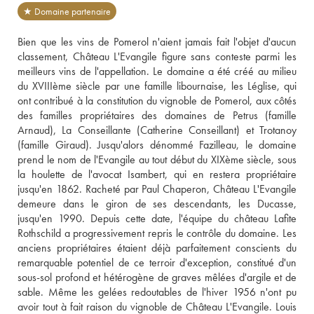
★ Domaine partenaire
Bien que les vins de Pomerol n'aient jamais fait l'objet d'aucun 
classement, Château L'Evangile figure sans conteste parmi les 
meilleurs vins de l'appellation. Le domaine a été créé au milieu 
du XVIIIème siècle par une famille libournaise, les Léglise, qui 
ont contribué à la constitution du vignoble de Pomerol, aux côtés 
des familles propriétaires des domaines de Petrus (famille 
Arnaud), La Conseillante (Catherine Conseillant) et Trotanoy 
(famille Giraud). Jusqu'alors dénommé Fazilleau, le domaine 
prend le nom de l'Evangile au tout début du XIXème siècle, sous 
la houlette de l'avocat Isambert, qui en restera propriétaire 
jusqu'en 1862. Racheté par Paul Chaperon, Château L'Evangile 
demeure dans le giron de ses descendants, les Ducasse, 
jusqu'en 1990. Depuis cette date, l'équipe du château Lafite 
Rothschild a progressivement repris le contrôle du domaine. Les 
anciens propriétaires étaient déjà parfaitement conscients du 
remarquable potentiel de ce terroir d'exception, constitué d'un 
sous-sol profond et hétérogène de graves mêlées d'argile et de 
sable. Même les gelées redoutables de l'hiver 1956 n'ont pu 
avoir tout à fait raison du vignoble de Château L'Evangile. Louis 