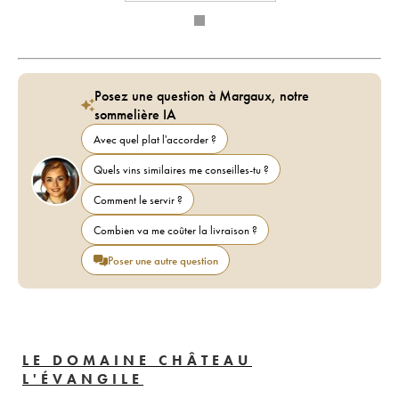
Posez une question à Margaux, notre
sommelière IA
Avec quel plat l'accorder ?
Quels vins similaires me conseilles-tu ?
Comment le servir ?
Combien va me coûter la livraison ?
Poser une autre question
LE DOMAINE CHÂTEAU
L'ÉVANGILE