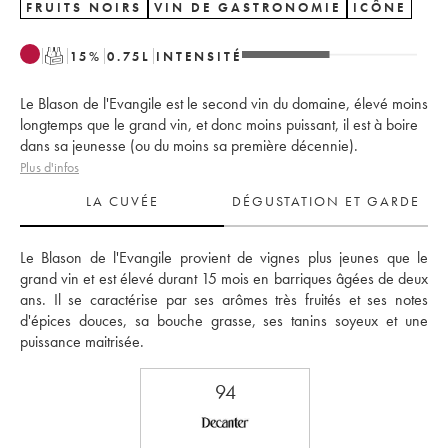
FRUITS NOIRS
VIN DE GASTRONOMIE
ICÔNE
T
15
%
0.75
L
INTENSITÉ
Le Blason de l'Evangile est le second vin du domaine, élevé moins
longtemps que le grand vin, et donc moins puissant, il est à boire
dans sa jeunesse (ou du moins sa première décennie).
Plus d'infos
LA CUVÉE
DÉGUSTATION ET GARDE
Le Blason de l'Evangile provient de vignes plus jeunes que le 
grand vin et est élevé durant 15 mois en barriques âgées de deux 
ans. Il se caractérise par ses arômes très fruités et ses notes 
d'épices douces, sa bouche grasse, ses tanins soyeux et une 
puissance maitrisée.
94