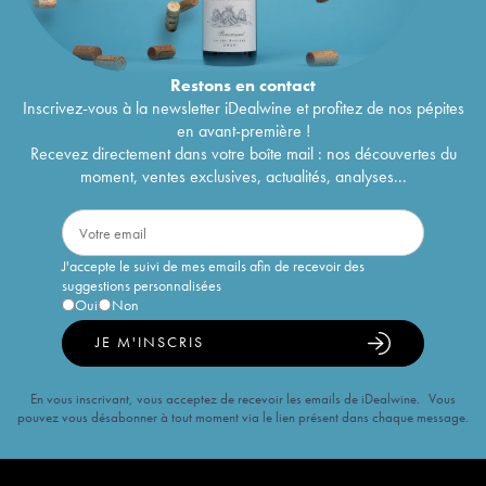
Restons en
contact
Inscrivez-vous à la newsletter iDealwine et profitez de nos pépites
en avant-première !
Recevez directement dans votre boîte mail : nos découvertes du
moment, ventes exclusives, actualités, analyses...
J'accepte le suivi de mes emails afin de recevoir des
suggestions personnalisées
Oui
Non
JE M'INSCRIS
En vous inscrivant, vous acceptez de recevoir les emails de iDealwine. Vous
pouvez vous désabonner à tout moment via le lien présent dans chaque message.