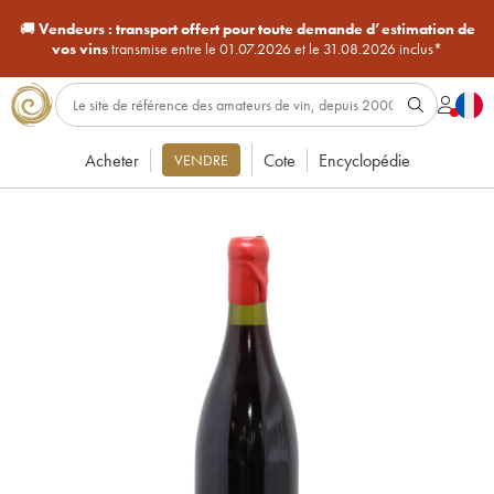
🚚
Vendeurs :
transport offert pour toute demande d’estimation de
vos vins
transmise entre le 01.07.2026 et le 31.08.2026 inclus*
Acheter
Cote
Encyclopédie
VENDRE