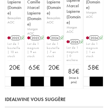
Lapierre
Lapierre
Camille
Lapierre
(Domain
Marcel
(Domain
Marcel
(Domain
e)
Lapierre
e)
Lapierre
e)
Morgon
(Domain
AOC
Beaujolais
(Domain
Beaujolais
e)
AOC
AOC
e)
Morgon
Morgon
AOC
AOC
2023
A
S
2023
A
S
2024
A
S
2024
A
2024
A
S
Lot de 1
Lot de 1
Lot de 1
Lot de 1
Lot de 1
bouteille
magnum
bouteille
magnum
magnum
| 10 en
| 9 en
| 7 en
| 1 en
| 0
stock
stock
stock
stock
enchère
20
€
65
€
20
€
58
€
85
€
(
mise à
prix
)
IDEALWINE VOUS SUGGÈRE