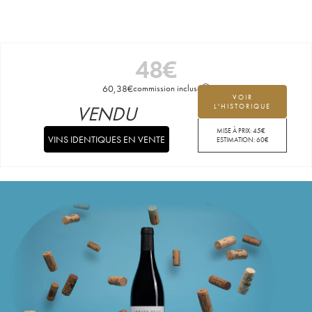
48
€
60,38
€
commission incluse
VOIR
VENDU
L'HISTORIQUE
MISE À PRIX:
45
€
VINS IDENTIQUES EN VENTE
ESTIMATION:
60
€