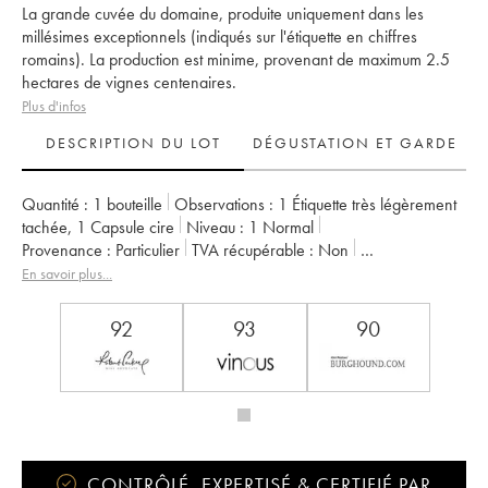
La grande cuvée du domaine, produite uniquement dans les
millésimes exceptionnels (indiqués sur l'étiquette en chiffres
romains). La production est minime, provenant de maximum 2.5
hectares de vignes centenaires.
Plus d'infos
DESCRIPTION DU LOT
DÉGUSTATION ET GARDE
Quantité :
1 bouteille
Observations :
1 Étiquette très légèrement
tachée
,
1 Capsule cire
Niveau :
1
Normal
Provenance :
particulier
TVA récupérable :
non
Région :
Beaujolais
Appellation :
Morgon
En savoir plus...
Propriétaire :
Marcel Lapierre (Domaine)
92
93
90
CONTRÔLÉ, EXPERTISÉ & CERTIFIÉ PAR