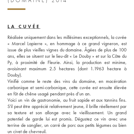
(DOMAINE) 2014
LA CUVÉE
Réalisée uniquement dans les millésimes exceptionnels, la cuvée 
« Marcel Lapierre », en hommage à ce grand vigneron, est 
issue de plus vieilles vignes du domaine. Âgées de plus de 100 
ans, elles se situent sur le lieu-dit « Le Douby » et sur la Côte du 
Py, à proximité de Fleurie. Ainsi, la production est minime, 
avoisinant maximum 2.5 hectares (dont 1.1963 hectare à 
Douby). 
Vinifié comme le reste des vins du domaine, en macération 
carbonique et semi-carbonique, cette cuvée est ensuite élevée 
en fût de chêne usagé pendant près d’un an.
Voici un vin de gastronomie, au fruit sapide et aux tannins fins. 
S'il peut être apprécié relativement jeune, il brille réellement par 
sa texture et son allonge avec le vieillissement. Un grand 
potentiel de garde lui est promis. Dégustez ce vin avec une 
terrine de sanglier, un carré de porc aux petits légumes ou bien 
un civet de chevreuil.