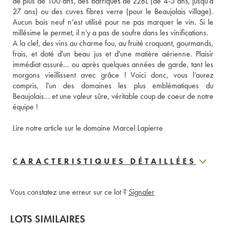
de plus de 100 ans, des barriques de 228L (de 4-5 ans, jusqu’à 
27 ans) ou des cuves fibres verre (pour le Beaujolais village). 
Aucun bois neuf n’est utilisé pour ne pas marquer le vin. Si le 
millésime le permet, il n’y a pas de soufre dans les vinifications. 
A la clef, des vins au charme fou, au fruité croquant, gourmands, 
frais, et doté d'un beau jus et d'une matière aérienne. Plaisir 
immédiat assuré… ou après quelques années de garde, tant les 
morgons vieillissent avec grâce ! Voici donc, vous l’aurez 
compris, l'un des domaines les plus emblématiques du 
Beaujolais… et une valeur sûre, véritable coup de coeur de notre 
équipe !
Lire notre article sur le domaine Marcel Lapierre
CARACTERISTIQUES DÉTAILLÉES
Vous constatez une erreur sur ce lot ?
Signaler
LOTS SIMILAIRES