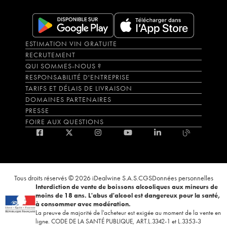
ESTIMATION VIN GRATUITE
RECRUTEMENT
QUI SOMMES-NOUS ?
RESPONSABILITÉ D'ENTREPRISE
TARIFS ET DÉLAIS DE LIVRAISON
DOMAINES PARTENAIRES
PRESSE
FOIRE AUX QUESTIONS
Tous droits réservés © 2026 iDealwine S.A.S.
CGS
Données personnelles
Interdiction de vente de boissons alcooliques aux mineurs de
moins de 18 ans. L'abus d'alcool est dangereux pour la santé,
à consommer avec modération.
La preuve de majorité de l'acheteur est exigée au moment de la vente en
ligne. CODE DE LA SANTÉ PUBLIQUE, ART.L.3342-1 et L.3353-3