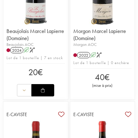
Beaujolais Marcel Lapierre
Morgon Marcel Lapierre
(Domaine)
(Domaine)
Beaujolais AOC
Morgon AOC
2024
A
S
2022
A
S
Lot de 1 bouteille | 7 en stock
Lot de 1 bouteille | 0 enchère
20
€
40
€
(
mise à prix
)
E-CAVISTE
E-CAVISTE