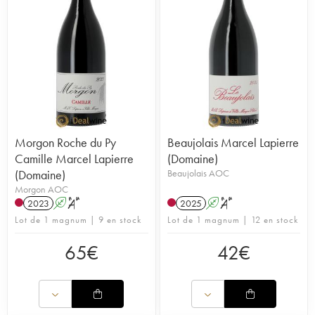
Morgon Roche du Py
Beaujolais Marcel Lapierre
Camille Marcel Lapierre
(Domaine)
(Domaine)
Beaujolais AOC
Morgon AOC
2023
A
S
2025
A
S
Lot de 1 magnum | 9 en stock
Lot de 1 magnum | 12 en stock
65
€
42
€