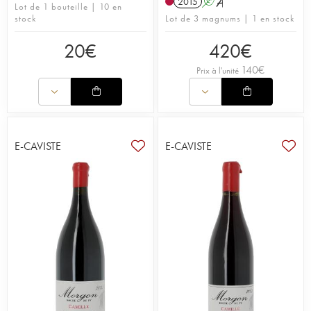
2015
A
S
Lot de 1 bouteille | 10 en
stock
Lot de 3 magnums | 1 en stock
20
€
420
€
140
€
Prix à l'unité
E-CAVISTE
E-CAVISTE