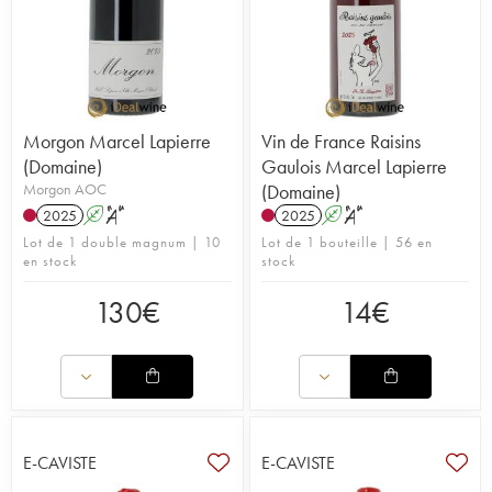
Morgon Marcel Lapierre
Vin de France Raisins
(Domaine)
Gaulois Marcel Lapierre
Morgon AOC
(Domaine)
2025
A
S
2025
A
S
Lot de 1 double magnum | 10
Lot de 1 bouteille | 56 en
en stock
stock
130
€
14
€
E-CAVISTE
E-CAVISTE