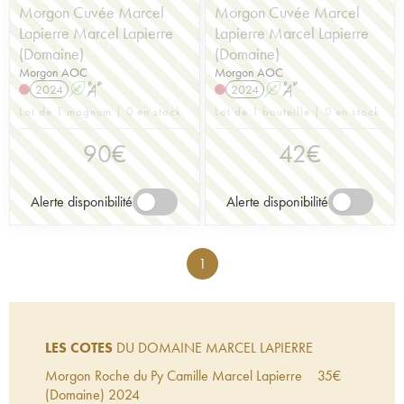
Morgon Cuvée Marcel
Morgon Cuvée Marcel
Lapierre Marcel Lapierre
Lapierre Marcel Lapierre
(Domaine)
(Domaine)
Morgon AOC
Morgon AOC
2024
A
S
2024
A
S
Lot de 1 magnum | 0 en stock
Lot de 1 bouteille | 0 en stock
90
€
42
€
Alerte disponibilité
Alerte disponibilité
1
LES COTES
DU DOMAINE MARCEL LAPIERRE
Morgon Roche du Py Camille Marcel Lapierre
35
€
(Domaine)
2024