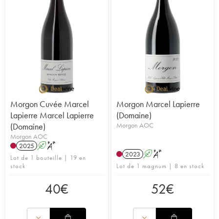
Morgon Cuvée Marcel
Morgon Marcel Lapierre
Lapierre Marcel Lapierre
(Domaine)
(Domaine)
Morgon AOC
Morgon AOC
2025
A
S
2023
A
S
Lot de 1 bouteille | 19 en
stock
Lot de 1 magnum | 8 en stock
40
€
52
€