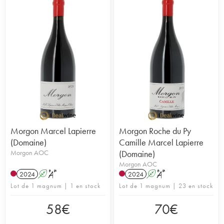
Morgon Marcel Lapierre
Morgon Roche du Py
(Domaine)
Camille Marcel Lapierre
Morgon AOC
(Domaine)
Morgon AOC
2024
A
S
2024
A
S
Lot de 1 magnum | 1 en stock
Lot de 1 magnum | 23 en stock
58
€
70
€