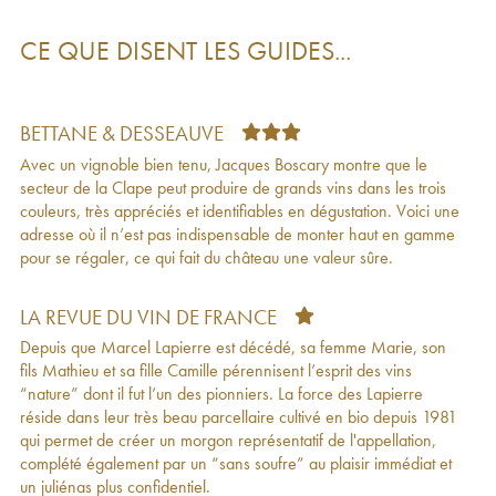
(Domaine)
2019
Morgon Marcel Lapierre (Domaine)
2018
44
€
CE QUE DISENT LES GUIDES...
Morgon Cuvée Marcel Lapierre Marcel
53
€
Lapierre (Domaine)
2018
Morgon Roche du Py Camille Marcel Lapierre
31
€
(Domaine)
2018
BETTANE & DESSEAUVE
Morgon Marcel Lapierre (Domaine)
2017
35
€
Avec un vignoble bien tenu, Jacques Boscary montre que le
Morgon Marcel Lapierre (Domaine)
2016
50
€
secteur de la Clape peut produire de grands vins dans les trois
Morgon Cuvée Marcel Lapierre Marcel
69
€
couleurs, très appréciés et identifiables en dégustation. Voici une
Lapierre (Domaine)
2016
adresse où il n’est pas indispensable de monter haut en gamme
Vin de France Raisins Gaulois Marcel Lapierre
18
€
pour se régaler, ce qui fait du château une valeur sûre.
(Domaine)
2016
Morgon Roche du Py Camille Marcel Lapierre
44
€
(Domaine)
2016
LA REVUE DU VIN DE FRANCE
Morgon Marcel Lapierre (Domaine)
2015
67
€
Depuis que Marcel Lapierre est décédé, sa femme Marie, son
Morgon Cuvée Marcel Lapierre Marcel
66
€
fils Mathieu et sa fille Camille pérennisent l’esprit des vins
Lapierre (Domaine)
2015
“nature” dont il fut l’un des pionniers. La force des Lapierre
Vin de France Raisins Gaulois Marcel Lapierre
19
€
réside dans leur très beau parcellaire cultivé en bio depuis 1981
(Domaine)
2015
qui permet de créer un morgon représentatif de l'appellation,
Morgon Roche du Py Camille Marcel Lapierre
37
€
complété également par un “sans soufre” au plaisir immédiat et
(Domaine)
2015
un juliénas plus confidentiel.
Morgon Cuvée Marcel Lapierre Marcel
60
€