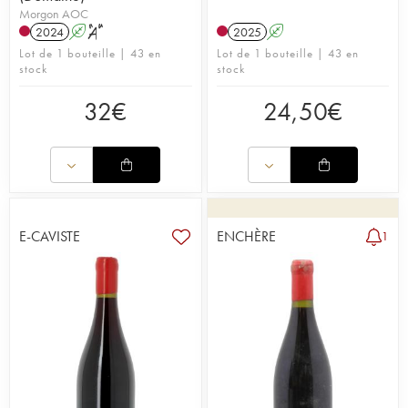
Morgon AOC
2024
A
S
2025
A
Lot de 1 bouteille | 43 en
Lot de 1 bouteille | 43 en
stock
stock
32
€
24,50
€
E-CAVISTE
ENCHÈRE
1