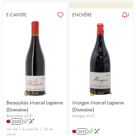
E-CAVISTE
ENCHÈRE
2
Beaujolais Marcel Lapierre
Morgon Marcel Lapierre
(Domaine)
(Domaine)
Beaujolais AOC
Morgon AOC
2025
A
S
Lot de 1 bouteille | 24 en
2015
A
S
stock