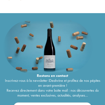
Lapierre (Domaine)
2014
Morgon Marcel Lapierre (Domaine)
2014
48
€
Morgon Marcel Lapierre (Domaine)
2013
29
€
Vin de France Raisins Gaulois Marcel Lapierre
12
€
(Domaine)
2013
Morgon Roche du Py Camille Marcel Lapierre
59
€
(Domaine)
2013
Morgon Marcel Lapierre (Domaine)
2012
25
€
Morgon Cuvée Marcel Lapierre Marcel
69
€
Lapierre (Domaine)
2011
Morgon Marcel Lapierre (Domaine)
2011
66
€
Morgon Marcel Lapierre (Domaine)
2010
45
€
Morgon Cuvée Marcel Lapierre Marcel
94
€
Lapierre (Domaine)
2009
Morgon Marcel Lapierre (Domaine)
2009
103
€
Restons en
contact
Morgon Marcel Lapierre (Domaine)
2007
45
€
Inscrivez-vous à la newsletter iDealwine et profitez de nos pépites
Morgon Marcel Lapierre (Domaine)
2006
56
€
en avant-première !
Morgon Marcel Lapierre (Domaine)
2005
103
€
Recevez directement dans votre boîte mail : nos découvertes du
Morgon Cuvée Marcel Lapierre Marcel
82
€
moment, ventes exclusives, actualités, analyses...
Lapierre (Domaine)
2005
Morgon Marcel Lapierre (Domaine)
2003
176
€