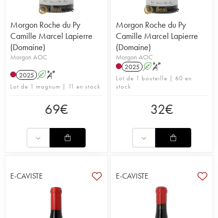
Morgon Roche du Py
Morgon Roche du Py
Camille Marcel Lapierre
Camille Marcel Lapierre
(Domaine)
(Domaine)
Morgon AOC
Morgon AOC
2025
A
S
2025
A
S
Lot de 1 bouteille | 60 en
Lot de 1 magnum | 11 en stock
stock
69
€
32
€
E-CAVISTE
E-CAVISTE