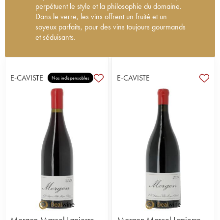
perpétuent le style et la philosophie du domaine.
Dans le verre, les vins offrent un fruité et un
soyeux parfaits, pour des vins toujours gourmands
et séduisants.
Le domaine Marcel Lapierre s'est imposé comme
la référence des grands vin nature du Beaujolais.
Certifié en bio (depuis 2006) et d'inspiration
E-CAVISTE
E-CAVISTE
Nos indispensables
biodynamique depuis près de 40 ans, le vignoble
est travaillé avec une densité de plantation
d’environ 10.000 pieds à l’hectare, en taille
gobelet. Cette approche trouve un écho naturel
dans les profils complémentaires de Mathieu et
Camille Lapierre, les enfants de Marcel
aujourd’hui à la tête du domaine. Entre rigueur
scientifique, sensibilité environnementale et
engagement de terrain, ils prolongent l’héritage
familial avec fidélité et cohérence. Les vignes sont
âgées en moyenne de 60-70 ans et s’étendent
sur 18 hectares en monocépage (100% gamay).
Après des vendanges manuelles et un tri
rigoureux, les vinifications sont naturelles ou
Morgon Marcel Lapierre
Morgon Marcel Lapierre