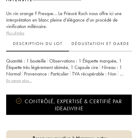
Un vin orange ? Presque… Le Prieuré Roch nous offre ici une
interprétation en blanc pleine d’élégance d’un procédé de
vinification millénaire.
Plus d'infos
DESCRIPTION DU LOT
DÉGUSTATION ET GARDE
Quantité :
1 bouteille
Observations :
1 Étiquette marquée
,
1
Étiquette très légèrement abimée
,
1 Capsule cire
Niveau :
1
Normal
Provenance :
particulier
TVA récupérable :
non
Région :
Bourgogne
Appellation :
Vin de France
En savoir plus...
Propriétaire :
Prieuré Roch
CONTRÔLÉ, EXPERTISÉ & CERTIFIÉ PAR
IDEALWINE