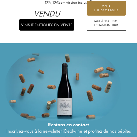
176,12
€
commission incluse
VOIR
VENDU
L'HISTORIQUE
MISE À PRIX:
130
€
VINS IDENTIQUES EN VENTE
ESTIMATION:
180
€
Restons en
contact
Inscrivez-vous à la newsletter iDealwine et profitez de nos pépites