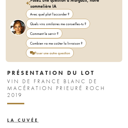
Posez une question à Margaux, notre
sommelière IA
Avec quel plat l'accorder ?
Quels vins similaires me conseilles-tu ?
Comment le servir ?
Combien va me coûter la livraison ?
Poser une autre question
PRÉSENTATION DU LOT
VIN DE FRANCE BLANC DE
MACÉRATION PRIEURÉ ROCH
2019
LA CUVÉE