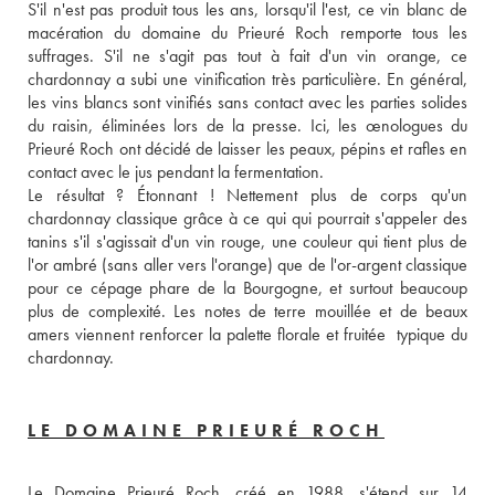
S'il n'est pas produit tous les ans, lorsqu'il l'est, ce vin blanc de 
macération du domaine du Prieuré Roch remporte tous les 
suffrages. S'il ne s'agit pas tout à fait d'un vin orange, ce 
chardonnay a subi une vinification très particulière. En général, 
les vins blancs sont vinifiés sans contact avec les parties solides 
du raisin, éliminées lors de la presse. Ici, les œnologues du 
Prieuré Roch ont décidé de laisser les peaux, pépins et rafles en 
contact avec le jus pendant la fermentation. 
Le résultat ? Étonnant ! Nettement plus de corps qu'un 
chardonnay classique grâce à ce qui qui pourrait s'appeler des 
tanins s'il s'agissait d'un vin rouge, une couleur qui tient plus de 
l'or ambré (sans aller vers l'orange) que de l'or-argent classique 
pour ce cépage phare de la Bourgogne, et surtout beaucoup 
plus de complexité. Les notes de terre mouillée et de beaux 
amers viennent renforcer la palette florale et fruitée  typique du 
chardonnay. 
LE DOMAINE PRIEURÉ ROCH
Le Domaine Prieuré Roch, créé en 1988, s'étend sur 14 