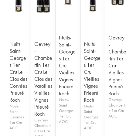
Nuits-
Gevrey
Nuits-
Gevrey
Nuits-
Saint-
-
Saint-
-
Saint-
George
Chambe
George
Chambe
George
s 1er
rtin 1er
s 1er
rtin 1er
s 1er
Cru
Cru
Cru Le
Cru Le
Cru
Vieilles
Vieilles
Clos des
Clos des
Vieilles
Vignes
Vignes
Corvées
Varoilles
Vignes
Prieuré
Prieuré
Prieuré
Vieilles
Prieuré
Roch
Roch
Roch
Vignes
Roch
Nuits-
Gevrey-
Saint-
Chamberti
Nuits-
Prieuré
Nuits-
Georges
n 1er Cru
Saint-
Saint-
Roch
1er Cru
AOC
Georges
Georges
Gevrey-
AOC
1er Cru
1er Cru
Chamberti
AOC
AOC
n 1er Cru