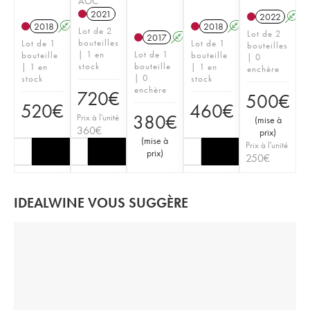
AOC
2021
2022
A
2018
A
S
2018
A
S
Lot de 2
Lot de 2
2017
A
S
bouteilles
Lot de 1
Lot de 1
bouteilles
| 1 en
Lot de 1
bouteille
bouteille
| 0
stock
bouteille
| 1 en
| 1 en
enchère
| 0
stock
stock
enchère
720
€
500
€
520
€
460
€
380
€
Prix à l'unité
(
mise à
360
€
prix
)
(
mise à
Prix à l'unité
prix
)
250
€
IDEALWINE VOUS SUGGÈRE