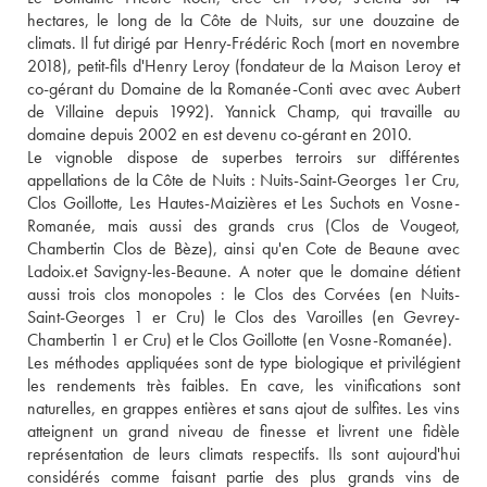
hectares, le long de la Côte de Nuits, sur une douzaine de 
climats. Il fut dirigé par Henry-Frédéric Roch (mort en novembre 
2018), petit-fils d'Henry Leroy (fondateur de la Maison Leroy et 
co-gérant du Domaine de la Romanée-Conti avec avec Aubert 
de Villaine depuis 1992). Yannick Champ, qui travaille au 
domaine depuis 2002 en est devenu co-gérant en 2010. 
Le vignoble dispose de superbes terroirs sur différentes 
appellations de la Côte de Nuits : Nuits-Saint-Georges 1er Cru, 
Clos Goillotte, Les Hautes-Maizières et Les Suchots en Vosne-
Romanée, mais aussi des grands crus (Clos de Vougeot, 
Chambertin Clos de Bèze), ainsi qu'en Cote de Beaune avec 
Ladoix.et Savigny-les-Beaune. A noter que le domaine détient 
aussi trois clos monopoles : le Clos des Corvées (en Nuits- 
Saint-Georges 1 er Cru) le Clos des Varoilles (en Gevrey-
Chambertin 1 er Cru) et le Clos Goillotte (en Vosne-Romanée). 
Les méthodes appliquées sont de type biologique et privilégient 
les rendements très faibles. En cave, les vinifications sont 
naturelles, en grappes entières et sans ajout de sulfites. Les vins 
atteignent un grand niveau de finesse et livrent une fidèle 
représentation de leurs climats respectifs. Ils sont aujourd'hui 
considérés comme faisant partie des plus grands vins de 