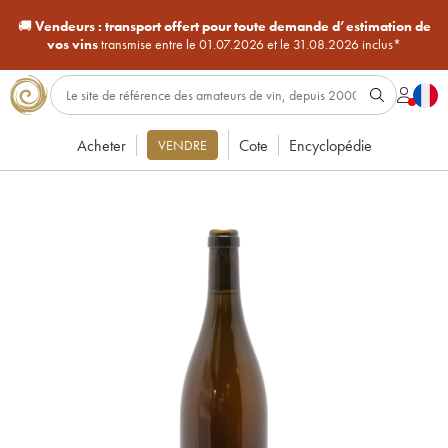
🚚
Vendeurs :
transport offert pour toute demande d’estimation de
vos vins
transmise entre le 01.07.2026 et le 31.08.2026 inclus*
Acheter
Cote
Encyclopédie
VENDRE