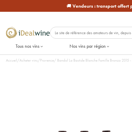
🚚
Vendeurs :
transport offert
Tous nos vins
Nos vins par région
Accueil
/
Acheter vins
/
Provence
/
Bandol La Bastide 