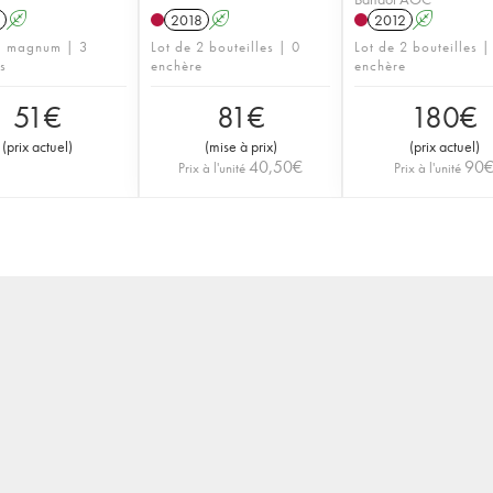
A
2018
A
2012
A
1 magnum | 3
Lot de 2 bouteilles | 0
Lot de 2 bouteilles |
s
enchère
enchère
51
€
81
€
180
€
(
prix actuel
)
(
mise à prix
)
(
prix actuel
)
40,50
€
90
Prix à l'unité
Prix à l'unité