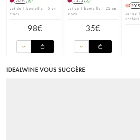
2009
A
2020
A
2015
Lot de 1 bouteille | 5 en
Lot de 1 bouteille | 22 en
Lot de 
stock
stock
enchère
98
€
35
€
IDEALWINE VOUS SUGGÈRE