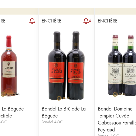
RE
ENCHÈRE
ENCHÈRE
4
 La Bégude
Bandol La Brûlade La
Bandol Domaine
uctible
Bégude
Tempier Cuvée
 AOC
Bandol AOC
Cabassaou Famill
Peyraud
Bandol AOC