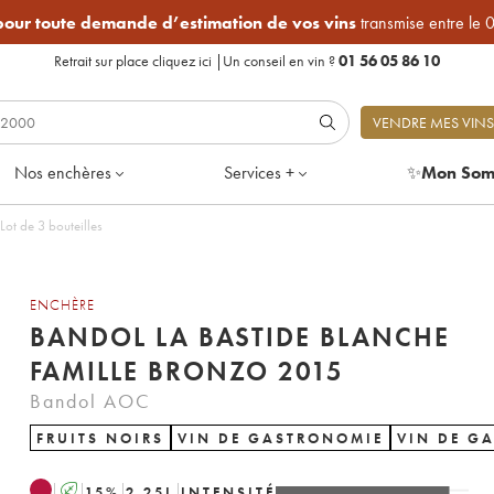
 pour toute demande d’estimation de vos vins
transmise entre le 
Retrait sur place
cliquez ici
|
Un conseil en vin ?
01 56 05 86 10
VENDRE MES VINS
Nos enchères
Services +
✨
Mon Som
Blanche Famille Bronzo 2015 - Lot de 3 bouteilles
ENCHÈRE
BANDOL LA BASTIDE BLANCHE
FAMILLE BRONZO 2015
Bandol AOC
FRUITS NOIRS
VIN DE GASTRONOMIE
VIN DE G
A
15
%
2.25
L
INTENSITÉ