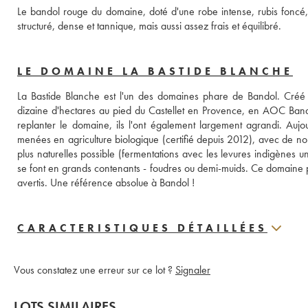
Le bandol rouge du domaine, doté d'une robe intense, rubis foncé, of
structuré, dense et tannique, mais aussi assez frais et équilibré.
LE DOMAINE LA BASTIDE BLANCHE
La Bastide Blanche est l'un des domaines phare de Bandol. Créé en
dizaine d'hectares au pied du Castellet en Provence, en AOC Bandol
replanter le domaine, ils l'ont également largement agrandi. Aujou
menées en agriculture biologique (certifié depuis 2012), avec de nom
plus naturelles possible (fermentations avec les levures indigènes u
se font en grands contenants - foudres ou demi-muids. Ce domaine pr
avertis. Une référence absolue à Bandol !
CARACTERISTIQUES DÉTAILLÉES
Vous constatez une erreur sur ce lot ?
Signaler
LOTS SIMILAIRES