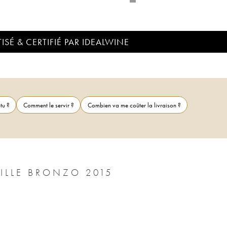
ISÉ & CERTIFIÉ PAR IDEALWINE
tu ?
Comment le servir ?
Combien va me coûter la livraison ?
BANDOL LA BASTIDE BLANCHE FAMILLE BRONZO 2015