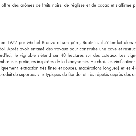
fre des arômes de fruits noirs, de réglisse et de cacao et s'affirme pui
 1972 par Michel Bronzo et son père, Baptistin, il s'étendait alors s
. Après avoir entamé des travaux pour construire une cave et restructu
rd'hui, le vignoble s'étend sur 48 hectares sur des côteaux. Les vigne
breuses pratiques inspirées de la biodynamie. Au chai, les vinifications 
niquement, extraction très fines et douces, macérations longues) et les é
oduit de superbes vins typiques de Bandol et très réputés auprès des am