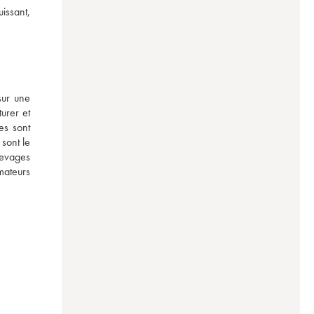
ssant, 
ur une 
rer et 
s sont 
sont le 
levages 
ateurs 