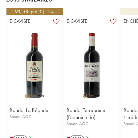
93,10
€
par 3 | -5%
E-CAVISTE
E-CAVISTE
ENCHÈ
Bandol La Bégude
Bandol Terrebrune
Bandol
Bandol AOC
(Domaine de)
L'Irréd
Bandol AOC
Bandol