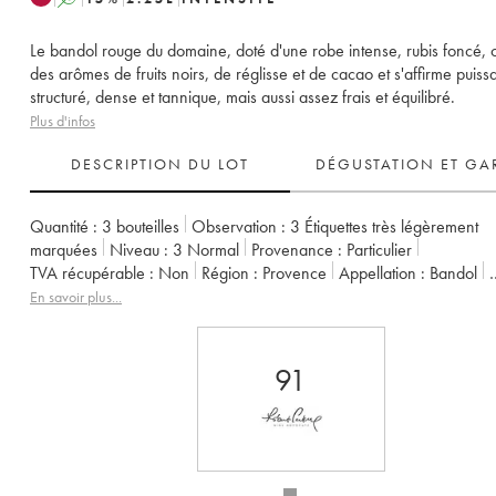
Le bandol rouge du domaine, doté d'une robe intense, rubis foncé, o
des arômes de fruits noirs, de réglisse et de cacao et s'affirme puissa
structuré, dense et tannique, mais aussi assez frais et équilibré.
Plus d'infos
DESCRIPTION DU LOT
DÉGUSTATION ET GA
Quantité :
3 bouteilles
Observation :
3 Étiquettes très légèrement
marquées
Niveau :
3
Normal
Provenance :
particulier
TVA récupérable :
non
Région :
Provence
Appellation :
Bandol
Propriétaire :
Famille Bronzo
En savoir plus...
91