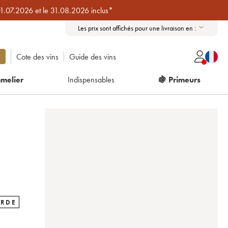
01.07.2026 et le 31.08.2026 inclus*
Les prix sont affichés pour une livraison en :
Cote des vins
Guide des vins
melier
Indispensables
🍇 Primeurs
ARDE