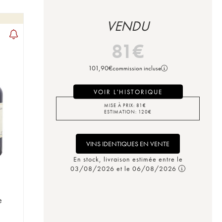
VENDU
81
€
101,90
€
commission incluse
VOIR L'HISTORIQUE
MISE À PRIX:
81
€
ESTIMATION:
120
€
VINS IDENTIQUES EN VENTE
En stock, livraison estimée entre le
03/08/2026 et le 06/08/2026
e