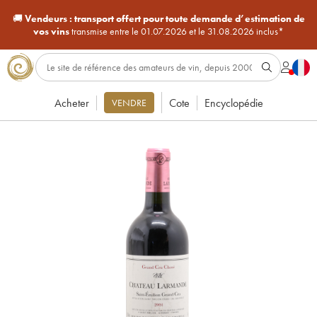
🚚
Vendeurs :
transport offert pour toute demande d’estimation de
vos vins
transmise entre le 01.07.2026 et le 31.08.2026 inclus*
Acheter
Cote
Encyclopédie
VENDRE