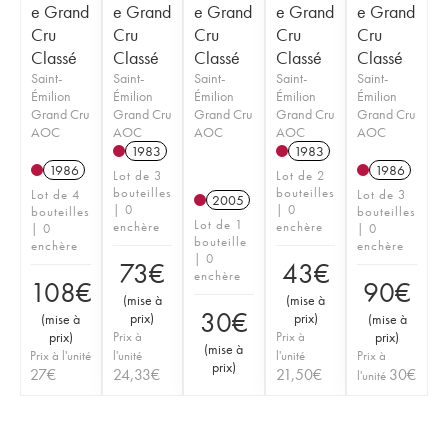
e Grand
e Grand
e Grand
e Grand
e Grand
Cru
Cru
Cru
Cru
Cru
Classé
Classé
Classé
Classé
Classé
Saint-
Saint-
Saint-
Saint-
Saint-
Émilion
Émilion
Émilion
Émilion
Émilion
Grand Cru
Grand Cru
Grand Cru
Grand Cru
Grand Cru
AOC
AOC
AOC
AOC
AOC
1983
1983
1986
1986
Lot de 3
Lot de 2
bouteilles
bouteilles
Lot de 4
Lot de 3
2005
| 0
| 0
bouteilles
bouteilles
Lot de 1
enchère
enchère
| 0
| 0
bouteille
enchère
enchère
| 0
73
€
43
€
enchère
108
€
90
€
(
mise à
(
mise à
30
€
prix
)
prix
)
(
mise à
(
mise à
prix
)
Prix à
Prix à
prix
)
(
mise à
Prix à l'unité
l'unité
l'unité
Prix à
prix
)
27
€
24,33
€
21,50
€
30
€
l'unité