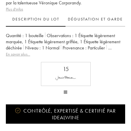
par la talentueuse Véronique Corporandy.
Plus d'infos
DESCRIPTION DU LOT
DÉGUSTATION ET GARDE
Quantité :
1 bouteille
Observations :
1 Étiquette légèrement
marquée
,
1 Étiquette légèrement griffée
,
1 Étiquette légèrement
déchirée
Niveau :
1
Normal
Provenance :
particulier
TVA récupérable :
non
Région :
Bordeaux
En savoir plus...
Appellation :
Saint-Émilion Grand Cru
Classement :
Grand Cru Classé
15
Propriétaire :
Groupe La Mondiale
CONTRÔLÉ, EXPERTISÉ & CERTIFIÉ PAR
IDEALWINE