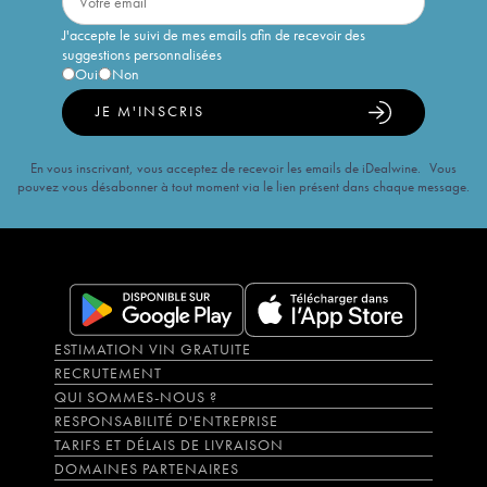
J'accepte le suivi de mes emails afin de recevoir des
suggestions personnalisées
Oui
Non
JE M'INSCRIS
En vous inscrivant, vous acceptez de recevoir les emails de iDealwine. Vous
pouvez vous désabonner à tout moment via le lien présent dans chaque message.
ESTIMATION VIN GRATUITE
RECRUTEMENT
QUI SOMMES-NOUS ?
RESPONSABILITÉ D'ENTREPRISE
TARIFS ET DÉLAIS DE LIVRAISON
DOMAINES PARTENAIRES