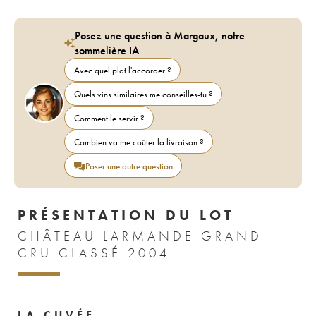
Posez une question à Margaux, notre
sommelière IA
Avec quel plat l'accorder ?
Quels vins similaires me conseilles-tu ?
Comment le servir ?
Combien va me coûter la livraison ?
Poser une autre question
PRÉSENTATION DU LOT
CHÂTEAU LARMANDE GRAND
CRU CLASSÉ 2004
LA CUVÉE