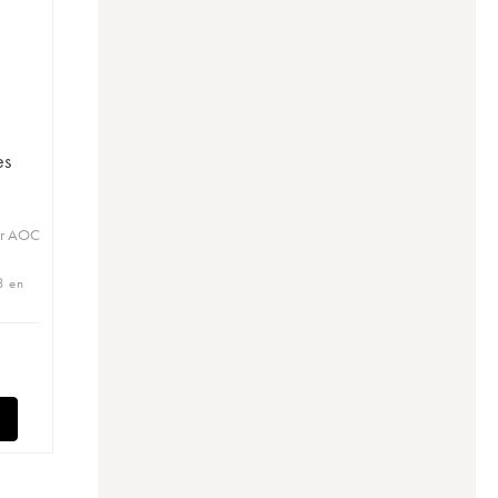
es
er AOC
8 en