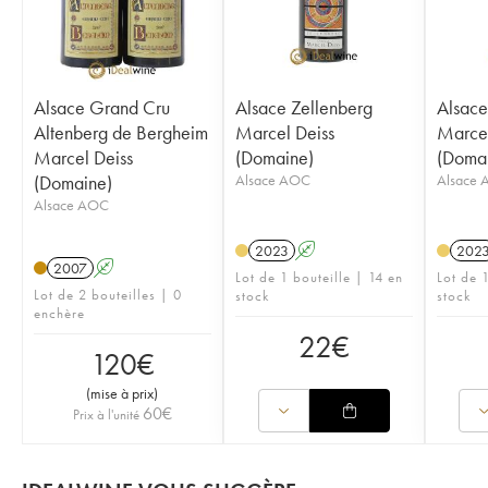
Alsace Grand Cru
Alsace Zellenberg
Alsace
Altenberg de Bergheim
Marcel Deiss
Marcel
Marcel Deiss
(Domaine)
(Doma
(Domaine)
Alsace AOC
Alsace
Alsace AOC
2023
A
202
2007
A
Lot de 1 bouteille | 14 en
Lot de 1
Lot de 2 bouteilles | 0
stock
stock
enchère
22
€
120
€
(
mise à prix
)
60
€
Prix à l'unité