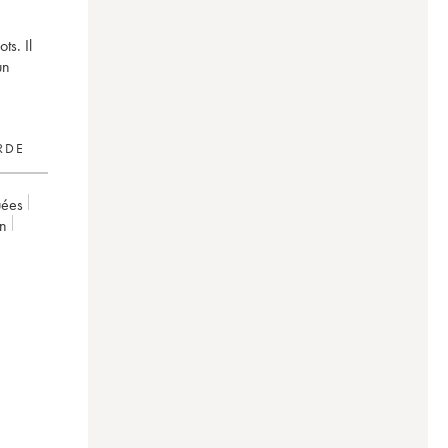
ts. Il
un
RDE
uées
on