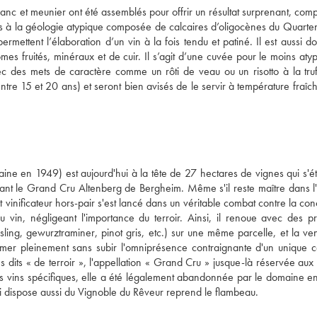
anc et meunier ont été assemblés pour offrir un résultat surprenant, comp
ols à la géologie atypique composée de calcaires d’oligocènes du Quartena
rmettent l’élaboration d’un vin à la fois tendu et patiné. Il est aussi do
mes fruités, minéraux et de cuir. Il s’agit d’une cuvée pour le moins atyp
c des mets de caractère comme un rôti de veau ou un risotto à la truff
e 15 et 20 ans) et seront bien avisés de le servir à température fraîch
ine en 1949) est aujourd'hui à la tête de 27 hectares de vignes qui s'ét
ant le Grand Cru Altenberg de Bergheim. Même s'il reste maître dans l'a
t vinificateur hors-pair s'est lancé dans un véritable combat contre la con
vin, négligeant l'importance du terroir. Ainsi, il renoue avec des pra
esling, gewurztraminer, pinot gris, etc.) sur une même parcelle, et la ve
primer pleinement sans subir l'omniprésence contraignante d'un unique c
s dits « de terroir », l'appellation « Grand Cru » jusque-là réservée aux
ces vins spécifiques, elle a été légalement abandonnée par le domaine e
 qui dispose aussi du Vignoble du Rêveur reprend le flambeau.