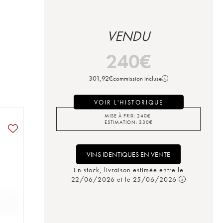
VENDU
240
€
301,92
€
commission incluse
VOIR L'HISTORIQUE
MISE À PRIX:
240
€
ESTIMATION:
330
€
VINS IDENTIQUES EN VENTE
En stock, livraison estimée entre le
22/06/2026 et le 25/06/2026