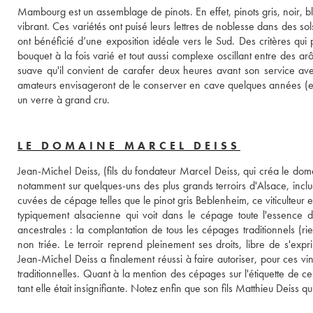
Mambourg est un assemblage de pinots. En effet, pinots gris, noir, bl
vibrant. Ces variétés ont puisé leurs lettres de noblesse dans des s
ont bénéficié d’une exposition idéale vers le Sud. Des critères qui pe
bouquet à la fois varié et tout aussi complexe oscillant entre des arô
suave qu'il convient de carafer deux heures avant son service ave
amateurs envisageront de le conserver en cave quelques années (entr
un verre à grand cru.
LE DOMAINE MARCEL DEISS
Jean-Michel Deiss, (fils du fondateur Marcel Deiss, qui créa le doma
notamment sur quelques-uns des plus grands terroirs d'Alsace, inclu
cuvées de cépage telles que le pinot gris Beblenheim, ce viticulteur e
typiquement alsacienne qui voit dans le cépage toute l'essence du 
ancestrales : la complantation de tous les cépages traditionnels (ri
non triée. Le terroir reprend pleinement ses droits, libre de s'ex
Jean-Michel Deiss a finalement réussi à faire autoriser, pour ces vin
traditionnelles. Quant à la mention des cépages sur l'étiquette de 
tant elle était insignifiante. Notez enfin que son fils Matthieu Deiss