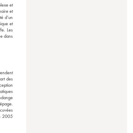
lexe et 
ire et 
té d’un 
ique et 
e. Les 
e dans 
endent 
rt des 
ception 
tiques 
ndange 
épage. 
 cuvées 
n 2005 