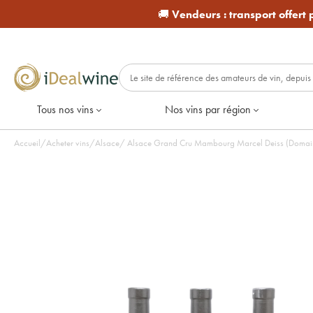
🚚
Vendeurs :
transport offert
Tous nos vins
Nos vins par région
Accueil
/
Acheter vins
/
Alsace
/
Alsace Grand Cru Mambourg Marcel Deiss (Domaine)