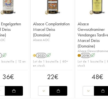
 Engelgarten
Alsace Complantation
Alsace
 Deiss
Marcel Deiss
Gewurztraminer
ine)
(Domaine)
Vendanges Tardiv
 AOC
Alsace AOC
Marcel Deiss
(Domaine)
Alsace Gewurztramin
3
A
2023
A
2018
A
 bouteille | 12 en
Lot de 1 bouteille | 60+
Lot de 1 bouteille | 
en stock
stock
36
€
22
€
48
€