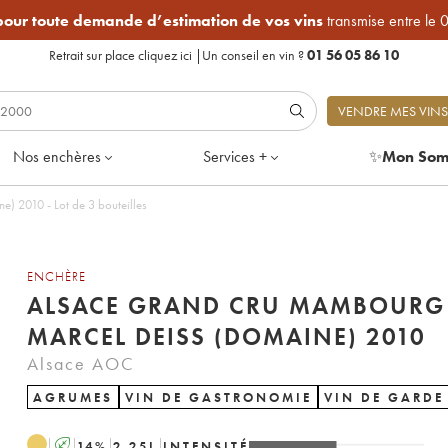
 pour toute demande d’estimation de vos vins
transmise entre le 
Retrait sur place
cliquez ici
|
Un conseil en vin ?
01 56 05 86 10
VENDRE MES VINS
Nos enchères
Services +
✨
Mon Som
 2010 - Lot de 3 bouteilles
ENCHÈRE
ALSACE GRAND CRU MAMBOURG
MARCEL DEISS (DOMAINE) 2010
Alsace AOC
AGRUMES
VIN DE GASTRONOMIE
VIN DE GARDE
A
14
%
2.25
L
INTENSITÉ