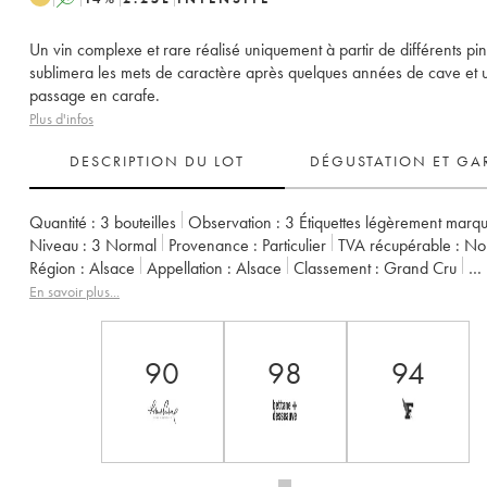
Un vin complexe et rare réalisé uniquement à partir de différents pino
sublimera les mets de caractère après quelques années de cave et 
passage en carafe.
Plus d'infos
DESCRIPTION DU LOT
DÉGUSTATION ET GA
Quantité :
3 bouteilles
Observation :
3 Étiquettes légèrement marq
Niveau :
3
Normal
Provenance :
particulier
TVA récupérable :
n
Région :
Alsace
Appellation :
Alsace
Classement :
Grand Cru
Propriétaire :
Marcel Deiss (Domaine)
En savoir plus...
90
98
94