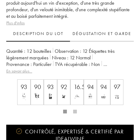
produit aujourd'hui un vin d'exception, d'une très grande
profondeur, d'un velouté inimitable, d'une complexité stupéfiante
et au boisé parfaitement intégré.
Plus d'infos
DESCRIPTION DU LOT
DÉGUSTATION ET GARDE
Quantité :
12 bouteilles
Observation :
12 Étiquettes très
légèrement marquées
Niveau :
12
Normal
Provenance :
particulier
TVA récupérable :
non
Région :
Bordeaux
Appellation :
Saint-Julien
En savoir plus...
Classement :
2ème Grand Cru Classé
Propriétaire :
Famille Cuvelier
93
90
93
92
16.5
94
94
97
CONTRÔLÉ, EXPERTISÉ & CERTIFIÉ PAR
IDEALWINE