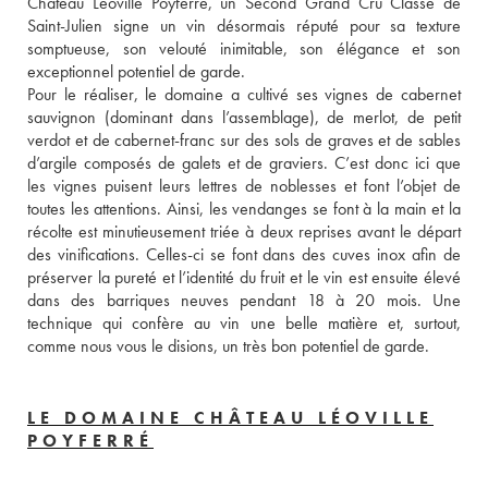
Château Léoville Poyferré, un Second Grand Cru Classé de 
Saint-Julien signe un vin désormais réputé pour sa texture 
somptueuse, son velouté inimitable, son élégance et son 
exceptionnel potentiel de garde. 
Pour le réaliser, le domaine a cultivé ses vignes de cabernet 
sauvignon (dominant dans l’assemblage), de merlot, de petit 
verdot et de cabernet-franc sur des sols de graves et de sables 
d’argile composés de galets et de graviers. C’est donc ici que 
les vignes puisent leurs lettres de noblesses et font l’objet de 
toutes les attentions. Ainsi, les vendanges se font à la main et la 
récolte est minutieusement triée à deux reprises avant le départ 
des vinifications. Celles-ci se font dans des cuves inox afin de 
préserver la pureté et l’identité du fruit et le vin est ensuite élevé 
dans des barriques neuves pendant 18 à 20 mois. Une 
technique qui confère au vin une belle matière et, surtout, 
comme nous vous le disions, un très bon potentiel de garde.
LE DOMAINE CHÂTEAU LÉOVILLE
POYFERRÉ