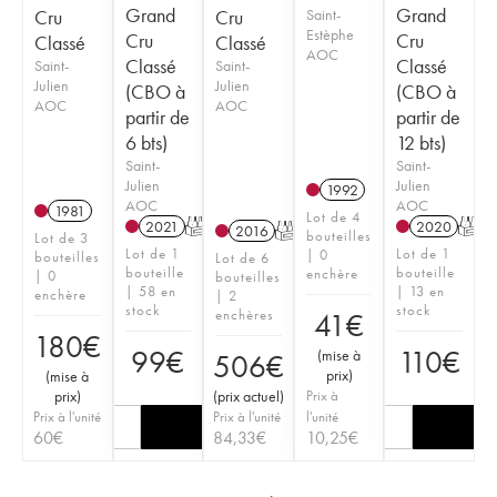
Grand
Grand
Cru
Cru
Saint-
Estèphe
Cru
Cru
Classé
Classé
AOC
Classé
Classé
Saint-
Saint-
Julien
Julien
(CBO à
(CBO à
AOC
AOC
partir de
partir de
6 bts)
12 bts)
Saint-
Saint-
Julien
Julien
1992
AOC
AOC
1981
Lot de 4
2021
T
2020
T
2016
T
bouteilles
Lot de 3
Lot de 1
Lot de 1
| 0
bouteilles
Lot de 6
bouteille
bouteille
enchère
| 0
bouteilles
| 58 en
| 13 en
enchère
| 2
stock
stock
enchères
41
€
180
€
99
€
110
€
(
mise à
506
€
prix
)
(
mise à
prix
)
(
prix actuel
)
Prix à
Prix à l'unité
Prix à l'unité
l'unité
60
€
84,33
€
10,25
€