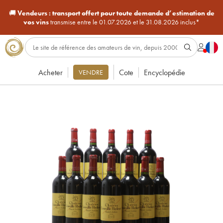
🚚
Vendeurs :
transport offert pour toute demande d’estimation de
vos vins
transmise entre le 01.07.2026 et le 31.08.2026 inclus*
Acheter
Cote
Encyclopédie
VENDRE