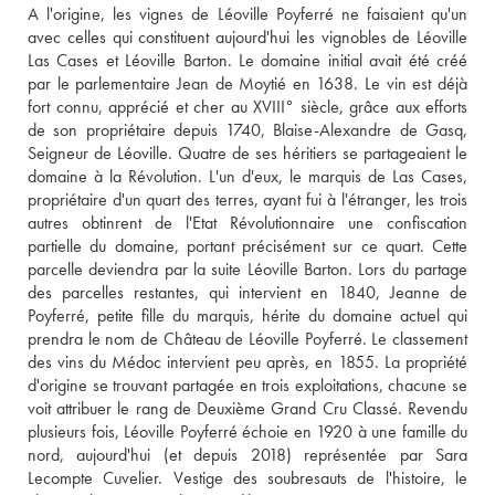
A l'origine, les vignes de Léoville Poyferré ne faisaient qu'un 
avec celles qui constituent aujourd'hui les vignobles de Léoville 
Las Cases et Léoville Barton. Le domaine initial avait été créé 
par le parlementaire Jean de Moytié en 1638. Le vin est déjà 
fort connu, apprécié et cher au XVIII° siècle, grâce aux efforts 
de son propriétaire depuis 1740, Blaise-Alexandre de Gasq, 
Seigneur de Léoville. Quatre de ses héritiers se partageaient le 
domaine à la Révolution. L'un d'eux, le marquis de Las Cases, 
propriétaire d'un quart des terres, ayant fui à l'étranger, les trois 
autres obtinrent de l'Etat Révolutionnaire une confiscation 
partielle du domaine, portant précisément sur ce quart. Cette 
parcelle deviendra par la suite Léoville Barton. Lors du partage 
des parcelles restantes, qui intervient en 1840, Jeanne de 
Poyferré, petite fille du marquis, hérite du domaine actuel qui 
prendra le nom de Château de Léoville Poyferré. Le classement 
des vins du Médoc intervient peu après, en 1855. La propriété 
d'origine se trouvant partagée en trois exploitations, chacune se 
voit attribuer le rang de Deuxième Grand Cru Classé. Revendu 
plusieurs fois, Léoville Poyferré échoie en 1920 à une famille du 
nord, aujourd'hui (et depuis 2018) représentée par Sara 
Lecompte Cuvelier. Vestige des soubresauts de l'histoire, le 