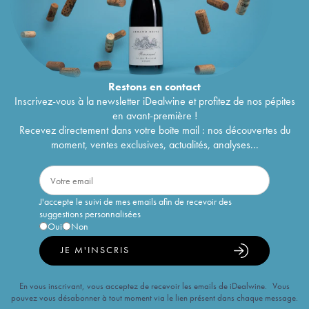
Restons en
contact
Inscrivez-vous à la newsletter iDealwine et profitez de nos pépites
en avant-première !
Recevez directement dans votre boîte mail : nos découvertes du
moment, ventes exclusives, actualités, analyses...
J'accepte le suivi de mes emails afin de recevoir des
suggestions personnalisées
Oui
Non
JE M'INSCRIS
En vous inscrivant, vous acceptez de recevoir les emails de iDealwine. Vous
pouvez vous désabonner à tout moment via le lien présent dans chaque message.