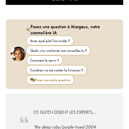
Posez une question à Margaux, notre
sommelière IA
Avec quel plat l'accorder ?
Quels vins similaires me conseilles-tu ?
Comment le servir ?
Combien va me coûter la livraison ?
Poser une autre question
CE QU'EN DISENT LES EXPERTS...
"the deep ruby/purple-hued 2004