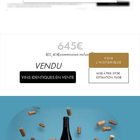
645
€
811,41
€
commission incluse
VOIR
VENDU
L'HISTORIQUE
MISE À PRIX:
595
€
VINS IDENTIQUES EN VENTE
ESTIMATION:
960
€