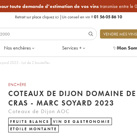
 pour toute demande d’estimation de vos vins
transmise entre le 
Retrait sur place
cliquez ici
|
Un conseil en vin ?
01 56 05 86 10
VENDRE MES VINS
Nos enchères
Services +
✨
Mon Som
yard 2023 - Lot de 2 bouteilles
ENCHÈRE
COTEAUX DE DIJON DOMAINE DE
CRAS - MARC SOYARD 2023
Coteaux de Dijon AOC
FRUITS BLANCS
VIN DE GASTRONOMIE
ETOILE MONTANTE