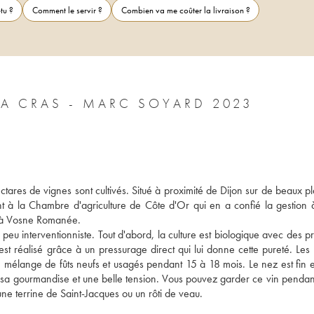
tu ?
Comment le servir ?
Combien va me coûter la livraison ?
A CRAS - MARC SOYARD 2023
res de vignes sont cultivés. Situé à proximité de Dijon sur de beaux pla
 à la Chambre d'agriculture de Côte d'Or qui en a confié la gestion 
t à Vosne Romanée. 
n peu interventionniste. Tout d'abord, la culture est biologique avec des pr
t réalisé grâce à un pressurage direct qui lui donne cette pureté. Les l
n mélange de fûts neufs et usagés pendant 15 à 18 mois. Le nez est fin et 
sa gourmandise et une belle tension. Vous pouvez garder ce vin pendant
ne terrine de Saint-Jacques ou un rôti de veau.