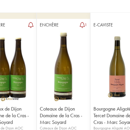
RE
ENCHÈRE
E-CAVISTE
1
x de Dijon
Coteaux de Dijon
Bourgogne Aligot
e de la Cras -
Domaine de la Cras -
Tercet Domaine de
Soyard
Marc Soyard
Cras - Marc Soya
 de Dijon AOC
Coteaux de Dijon AOC
Bourgogne Aligoté A