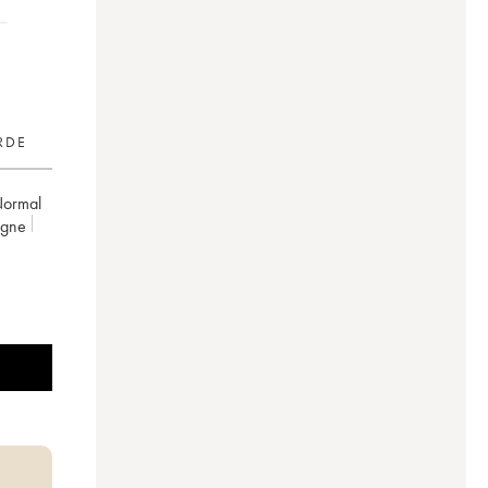
RDE
ormal
ogne