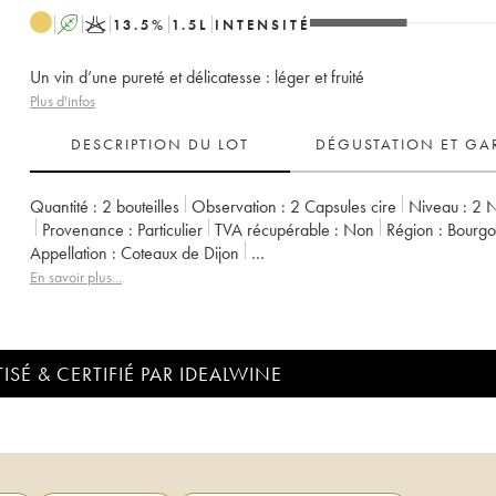
A
K
13.5
%
1.5
L
INTENSITÉ
Un vin d’une pureté et délicatesse : léger et fruité
Plus d'infos
DESCRIPTION DU LOT
DÉGUSTATION ET GA
Quantité :
2 bouteilles
Observation :
2 Capsules cire
Niveau :
2
N
Provenance :
particulier
TVA récupérable :
non
Région :
Bourg
Appellation :
Coteaux de Dijon
Propriétaire :
Domaine de la Cras - Marc Soyard
En savoir plus...
ISÉ & CERTIFIÉ PAR IDEALWINE