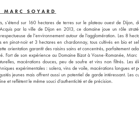
- MARC SOYARD
, s’étend sur 160 hectares de terres sur le plateau ouest de Dijon, da
Acquis par la ville de Dijon en 2013, ce domaine joue un rôle stratég
e respectueuse de l’environnement autour de l’agglomération. Les 8 hecta
 en pinot-noir et 3 hectares en chardonnay, tous cultivés en bio et sel
te orientation garantit des raisins sains et concentrés, parfaitement ada
rvé. Fort de son expérience au Domaine Bizot à Vosne-Romanée, Marc 
turelles, macérations douces, peu de soufre et vins non filtrés. Les él
hniques expérimentales : solera, vins de voile, macérations longues et pét
égustés jeunes mais offrent aussi un potentiel de garde intéressant. Les c
e et reflètent le même souci d’authenticité et de précision.