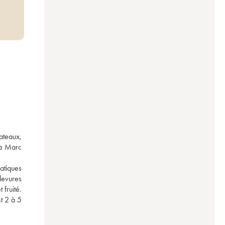
teaux, 
à Marc 
atiques 
evures 
fruité. 
 2 à 5 