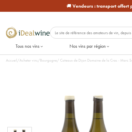
🚚
Vendeurs :
transport offert
Tous nos vins
Nos vins par région
Accueil
/
Acheter vins
/
Bourgogne
/
Coteaux de Dijon Domaine de la Cras - Marc So