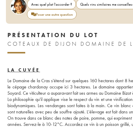
Avec quel plat l'accorder ?
Quels vins similaires me conseilles-
Poser une autre question
PRÉSENTATION DU LOT
COTEAUX DE DIJON DOMAINE DE L
LA CUVÉE
Le Domaine de la Cras s'étend sur quelques 160 hectares dont 8 hecta
le cépage chardonay occupe ici 3 hectares. Le domaine appartient
Soyard. Ce viticulteur a auparavant fait ses armes au Domaine Bizo
La philosophie qu'il applique vise le respect du vin et une vinificatio
biodynamiques. Les vendanges sont faites à la main. Ce vin blanc es
sont naturelles avec peu de souffre ajouté. L'élevage est fait dans u
On trouve dans ce blanc des notes de poire, pomme, qui expriment 
années. Servez-le à 10-12°C. Accordez ce vin à un poisson grillé, u