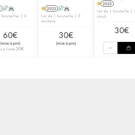
2023
2
A
K
2023
A
K
Lot de 1 bouteille | 
 bouteilles | 0
Lot de 1 bouteille | 0
stock
enchère
30
€
60
€
30
€
(
mise à prix
)
(
mise à prix
)
30
€
ix à l'unité