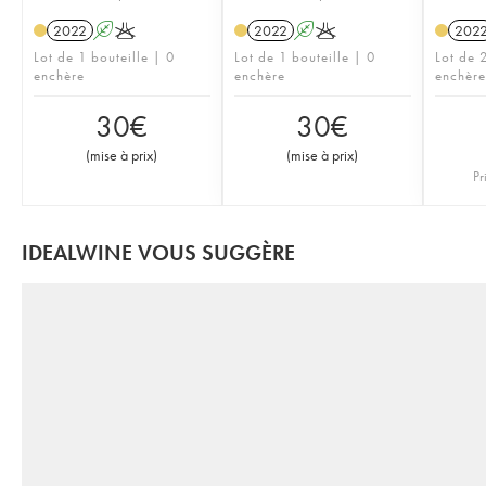
2022
A
K
2022
A
K
202
Lot de 1 bouteille | 0
Lot de 1 bouteille | 0
Lot de 2
enchère
enchère
enchère
30
€
30
€
(
mise à prix
)
(
mise à prix
)
Pr
IDEALWINE VOUS SUGGÈRE