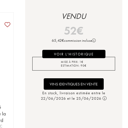
VENDU
52
€
65,42
€
commission incluse
VOIR L'HISTORIQUE
MISE À PRIX:
1
€
ESTIMATION:
90
€
VINS IDENTIQUES EN VENTE
En stock, livraison estimée entre le
22/06/2026 et le 25/06/2026
é
 la
rd
OC