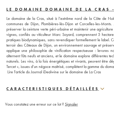
LE DOMAINE DOMAINE DE LA CRAS 
Le domaine de la Cras, situé à l’extrême nord de la Côte de Nuits
communes de Dijon, Plombières-lès-Dijon et Corcelles-les-Monts. 
préserver la ceinture verte péri-urbaine et maintenir une agricultur
vignes, confiés au viticulteur Marc Soyard, comprennent 5 hectares
pratiques biodynamiques, sans revendiquer formellement le label. Cet
terroir des Côteaux de Dijon, un environnement sauvage et prése
applique une philosophie de vinification respectueuse : levures na
alternent fûts neufs et anciens, et le domaine explore différentes tec
naturels. Les vins, à la fois énergétiques et vivants, peuvent être d
Tercet », issues d’un négoce maîtrisé, complètent la gamme du domain
 Lire l'article du Journal iDealwine sur le domaine de La Cras
CARACTERISTIQUES DÉTAILLÉES
Vous constatez une erreur sur ce lot ?
Signaler