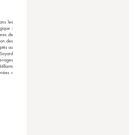
ns les 
ique : 
res de 
on des 
ptés au 
Soyard 
evages 
illants 
uvées « 