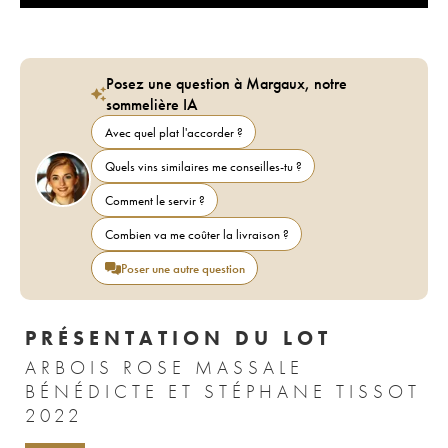
Posez une question à Margaux, notre
sommelière IA
Avec quel plat l'accorder ?
Quels vins similaires me conseilles-tu ?
Comment le servir ?
Combien va me coûter la livraison ?
Poser une autre question
PRÉSENTATION DU LOT
ARBOIS ROSE MASSALE
BÉNÉDICTE ET STÉPHANE TISSOT
2022