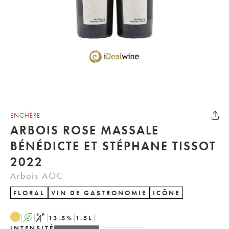
ENCHÈRE
ARBOIS ROSE MASSALE
BÉNÉDICTE ET STÉPHANE TISSOT
2022
Arbois AOC
FLORAL
VIN DE GASTRONOMIE
ICÔNE
A
S
13.5
%
1.5
L
INTENSITÉ