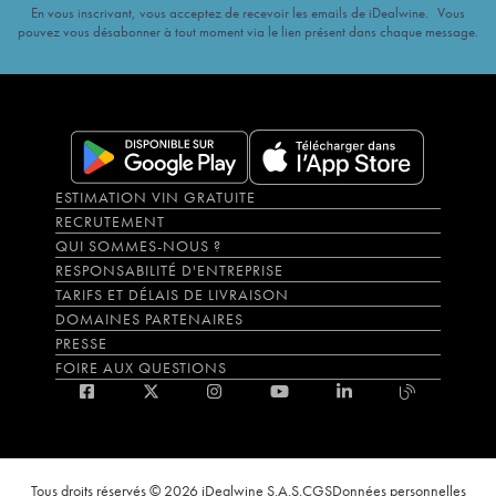
En vous inscrivant, vous acceptez de recevoir les emails de iDealwine. Vous
pouvez vous désabonner à tout moment via le lien présent dans chaque message.
ESTIMATION VIN GRATUITE
RECRUTEMENT
QUI SOMMES-NOUS ?
RESPONSABILITÉ D'ENTREPRISE
TARIFS ET DÉLAIS DE LIVRAISON
DOMAINES PARTENAIRES
PRESSE
FOIRE AUX QUESTIONS
Tous droits réservés © 2026 iDealwine S.A.S.
CGS
Données personnelles