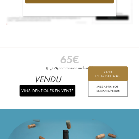
65
€
81,77
€
commission incluse
VOIR
VENDU
L'HISTORIQUE
MISE À PRIX:
60
€
VINS IDENTIQUES EN VENTE
ESTIMATION:
80
€