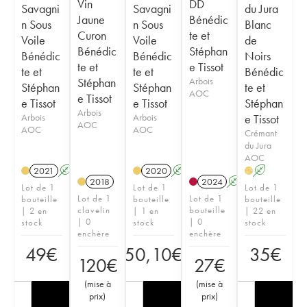
Vin
DD
Savagni
Savagni
du Jura
Jaune
Bénédic
n Sous
n Sous
Blanc
Curon
te et
Voile
Voile
de
Bénédic
Stéphan
Bénédic
Bénédic
Noirs
te et
e Tissot
te et
te et
Bénédic
Stéphan
Arbois
Stéphan
Stéphan
te et
AOC
e Tissot
e Tissot
e Tissot
Stéphan
Arbois
Arbois
Arbois
e Tissot
AOC
AOC
AOC
Crémant
du Jura
AOC
2021
A
2020
A
A
H
2018
2024
A
S
Lot de 1
Lot de 1
Lot de 1
Lot de 1
Lot de 1
bouteille
bouteille
bouteille
clavelin
bouteille
| 2 en
| 1 en
| 22 en
| 0
| 0
stock
stock
stock
enchère
enchère
49
€
50,10
€
35
€
120
€
27
€
(
mise à
(
mise à
prix
)
prix
)