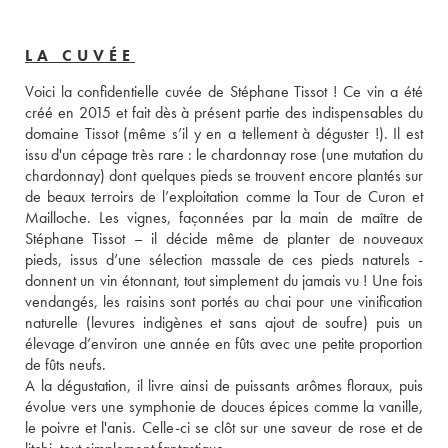
LA CUVÉE
Voici la confidentielle cuvée de Stéphane Tissot ! Ce vin a été 
créé en 2015 et fait dès à présent partie des indispensables du 
domaine Tissot (même s’il y en a tellement à déguster !). Il est 
issu d'un cépage très rare : le chardonnay rose (une mutation du 
chardonnay) dont quelques pieds se trouvent encore plantés sur 
de beaux terroirs de l’exploitation comme la Tour de Curon et 
Mailloche. Les vignes, façonnées par la main de maître de 
Stéphane Tissot – il décide même de planter de nouveaux 
pieds, issus d’une sélection massale de ces pieds naturels - 
donnent un vin étonnant, tout simplement du jamais vu ! Une fois 
vendangés, les raisins sont portés au chai pour une vinification 
naturelle (levures indigènes et sans ajout de soufre) puis un 
élevage d’environ une année en fûts avec une petite proportion 
de fûts neufs. 
A la dégustation, il livre ainsi de puissants arômes floraux, puis 
évolue vers une symphonie de douces épices comme la vanille, 
le poivre et l'anis. Celle-ci se clôt sur une saveur de rose et de 