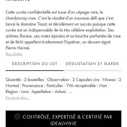
Cette cuvée confidentielle est issue d'un cépage rare, le
chardonnay rose. C’est le résultat d’un nouveau défi que s’est
lancé le domaine Tissot, et décidément un succès puisque cette
cuvée est un indispensable de la très célèbre exploitation. Ses
arômes floraux, ses notes épicées et sa bouche parfumée de rose
et de litchi appellent évidemment l'Ispahan, un dessert signé
Pierre Hermé.
Plus d'infos
DESCRIPTION DU LOT
DÉGUSTATION ET GARDE
Quantité :
2 bouteilles
Observation :
2 Capsules cire
Niveau :
2
Normal
Provenance :
particulier
TVA récupérable :
non
Région :
Jura
Appellation :
Arbois
Propriétaire :
Bénédicte et Stéphane Tissot
En savoir plus...
CONTRÔLÉ, EXPERTISÉ & CERTIFIÉ PAR
IDEALWINE