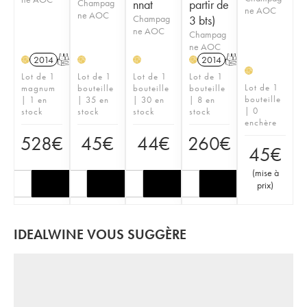
Champag
nnat
partir de
ne AOC
ne AOC
Champag
3 bts)
ne AOC
Champag
ne AOC
2014
T
2014
T
H
H
H
H
H
Lot de 1
Lot de 1
Lot de 1
Lot de 1
Lot de 1
magnum
bouteille
bouteille
bouteille
bouteille
| 1 en
| 35 en
| 30 en
| 8 en
| 0
stock
stock
stock
stock
enchère
528
€
45
€
44
€
260
€
45
€
(
mise à
prix
)
IDEALWINE VOUS SUGGÈRE