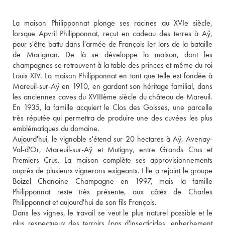
La maison Philipponnat plonge ses racines au XVIe siècle, 
lorsque Apvril Philipponnat, reçut en cadeau des terres à Aÿ, 
pour s'être battu dans l'armée de François Ier lors de la bataille 
de Marignan. De là se développe la maison, dont les 
champagnes se retrouvent à la table des princes et même du roi 
Louis XIV. La maison Philipponnat en tant que telle est fondée à 
Mareuil-sur-Aÿ en 1910, en gardant son héritage familial, dans 
les anciennes caves du XVIIIème siècle du château de Mareuil. 
En 1935, la famille acquiert le Clos des Goisses, une parcelle 
très réputée qui permettra de produire une des cuvées les plus 
emblématiques du domaine.
Aujourd'hui, le vignoble s'étend sur 20 hectares à Aÿ, Avenay-
Val-d'Or, Mareuil-sur-Aÿ et Mutigny, entre Grands Crus et 
Premiers Crus. La maison complète ses approvisionnements 
auprès de plusieurs vignerons exigeants. Elle a rejoint le groupe 
Boizel Chanoine Champagne en 1997, mais la famille 
Philipponnat reste très présente, aux côtés de Charles 
Philipponnat et aujourd'hui de son fils François. 
Dans les vignes, le travail se veut le plus naturel possible et le 
plus respectueux des terroirs (pas d'insecticides, enherbement 