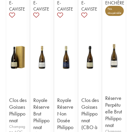
E-
E-
E-
E-
ENCHÈRE
CAVISTE
CAVISTE
CAVISTE
CAVISTE
TVA
récupérable
Réserve
Clos des
Royale
Royale
Clos des
Perpétu
Goisses
Réserve
Réserve
Goisses
elle Brut
Philippo
Brut
Non
Philippo
Philippo
nnat
Philippo
Dosée
nnat
nnat
Champag
nnat
Philippo
(CBO à
Champag
ne AOC