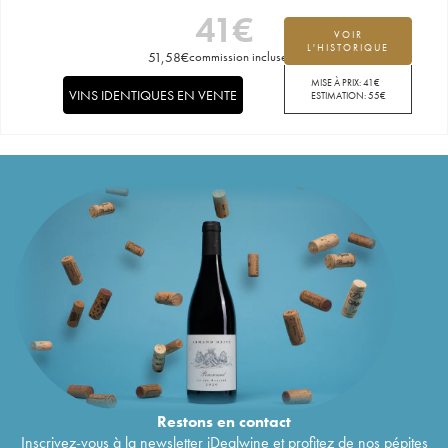
41
€
VOIR
L'HISTORIQUE
51,58
€
commission incluse
MISE À PRIX:
41
€
VINS IDENTIQUES EN VENTE
ESTIMATION:
55
€
Restons en
contact
Inscrivez-vous à la newsletter iDealwine et profitez de nos pépites