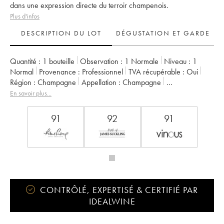
dans une expression directe du terroir champenois.
Plus d'infos
DESCRIPTION DU LOT
DÉGUSTATION ET GARDE
Quantité :
1 bouteille
Observation :
1 Normale
Niveau :
1
Normal
Provenance :
professionnel
TVA récupérable :
oui
Région :
Champagne
Appellation :
Champagne
Propriétaire :
Philipponnat
En savoir plus...
91
92
91
CONTRÔLÉ, EXPERTISÉ & CERTIFIÉ PAR
IDEALWINE