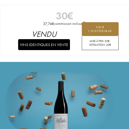
30
€
37,74
€
commission incluse
VOIR
VENDU
L'HISTORIQUE
MISE À PRIX:
30
€
VINS IDENTIQUES EN VENTE
ESTIMATION:
40
€