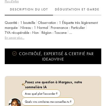
Plus d'infos
DESCRIPTION DU LOT
DÉGUSTATION ET GARDE
Quantité :
1 bouteille
Observation :
1 Étiquette très légèrement
marquée
Niveau :
1
Normal
Provenance :
particulier
TVA récupérable :
non
Région :
Toscane
Appellation :
Brunello di Montalcino
En savoir plus...
CONTRÔLÉ, EXPERTISÉ & CERTIFIÉ PAR
IDEALWINE
Posez une question à Margaux, notre
sommelière IA
Avec quel plat l'accorder ?
Quels vins similaires me conseilles-tu ?