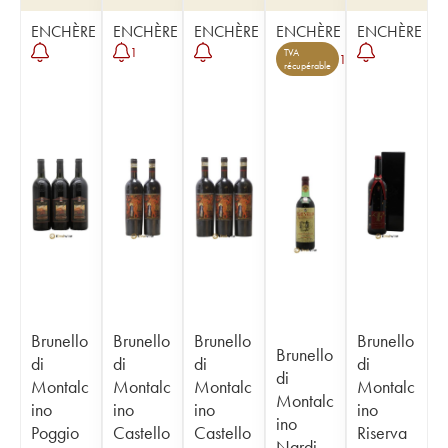
ENCHÈRE
ENCHÈRE
ENCHÈRE
ENCHÈRE
ENCHÈRE
1
TVA
1
récupérable
Brunello
Brunello
Brunello
Brunello
Brunello
di
di
di
di
di
Montalc
Montalc
Montalc
Montalc
Montalc
ino
ino
ino
ino
ino
Poggio
Castello
Castello
Riserva
Nardi