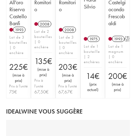
All'oro
Romitori
Romitori
Castelgi
Silvio
Riserva
o
o
ocondo
Castello
Frescob
Banfi
aldi
2008
1993
2008
Lot de 2
bouteilles
Lot de 3
Lot de 3
1975
1993
T
| 0
bouteilles
bouteilles
Lot de 1
Lot de 1
enchère
| 0
| 0
bouteille
magnum
enchère
enchère
| 2
| 0
135
€
enchères
enchère
225
€
203
€
(
mise à
14
€
200
€
prix
)
(
mise à
(
mise à
prix
)
Prix à
prix
)
(
prix
(
mise à
Prix à l'unité
l'unité
Prix à l'unité
actuel
)
prix
)
75
€
67,50
€
67,67
€
IDEALWINE VOUS SUGGÈRE