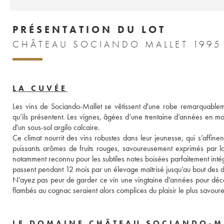
PRÉSENTATION DU LOT
CHÂTEAU SOCIANDO MALLET 1995
LA CUVÉE
Les vins de Sociando-Mallet se vêtissent d'une robe remarquableme
qu’ils présentent. Les vignes, âgées d’une trentaine d’années en m
d'un sous-sol argilo calcaire.
Ce climat nourrit des vins robustes dans leur jeunesse, qui s’affin
puissants arômes de fruits rouges, savoureusement exprimés par la 
notamment reconnu pour les subtiles notes boisées parfaitement intégré
passent pendant 12 mois par un élevage maîtrisé jusqu’au bout des d
N’ayez pas peur de garder ce vin une vingtaine d’années pour déco
LE DOMAINE CHÂTEAU SOCIANDO-M