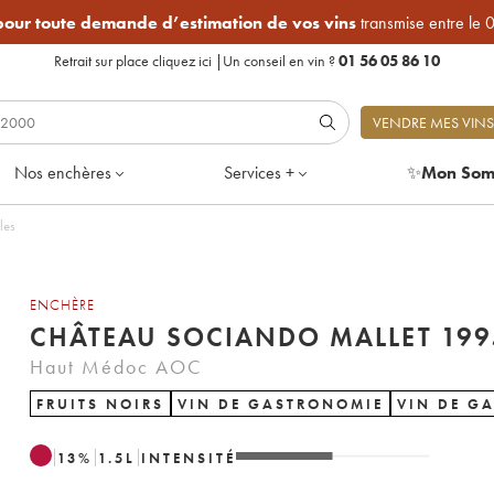
 pour toute demande d’estimation de vos vins
transmise entre le 
Retrait sur place
cliquez ici
|
Un conseil en vin ?
01 56 05 86 10
VENDRE MES VINS
Nos enchères
Services +
✨
Mon Som
eilles
ENCHÈRE
CHÂTEAU SOCIANDO MALL
Haut Médoc AOC
FRUITS NOIRS
VIN DE GASTRONOMIE
VIN DE G
13
%
1.5
L
INTENSITÉ