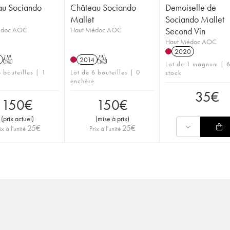
au Sociando
Château Sociando
Demoiselle de
Mallet
Sociando Mallet
édoc AOC
Haut Médoc AOC
Second Vin
Haut Médoc AOC
2020
T
2014
T
Lot de 1 magnum | 6
 bouteilles | 1
Lot de 6 bouteilles | 0
stock
enchère
35
€
150
€
150
€
(
prix actuel
)
(
mise à prix
)
25
€
25
€
ix à l'unité
Prix à l'unité