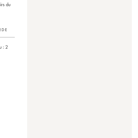
irs du
RDE
 :
2