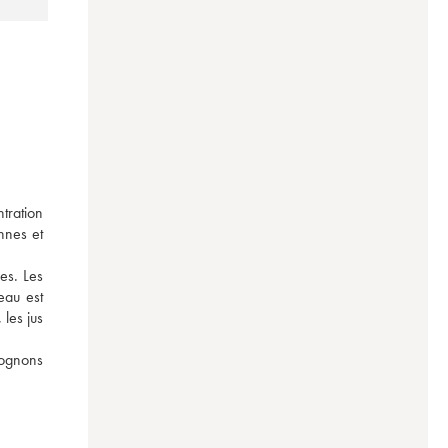
ration 
nes et 
s. Les 
au est 
les jus 
ognons 