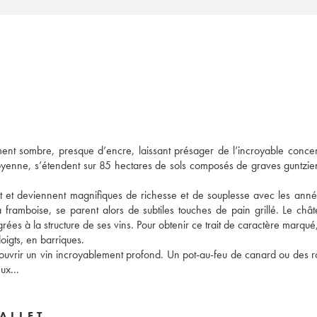
nt sombre, presque d’encre, laissant présager de l’incroyable concent
oyenne, s’étendent sur 85 hectares de sols composés de graves guntzien
ent et deviennent magnifiques de richesse et de souplesse avec les année
framboise, se parent alors de subtiles touches de pain grillé. Le châte
es à la structure de ses vins. Pour obtenir ce trait de caractère marqué, 
oigts, en barriques.
uvrir un vin incroyablement profond. Un pot-au-feu de canard ou des r
flambés au cognac seraient alors complices du plaisir le plus savoureux... 
ALLET