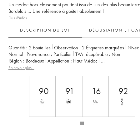
Un médoc hors-classement pourtant issu de l'un des plus beaux terro
Bordelais ... Une référence à goûter absolument !
Plus d'infos
DESCRIPTION DU LOT
DÉGUSTATION ET GA
Quantité :
2 bouteilles
Observation :
2 Étiquettes marquées
Niveau
Normal
Provenance :
particulier
TVA récupérable :
non
Région :
Bordeaux
Appellation :
Haut Médoc
Propriétaire :
Jean Gautreau
En savoir plus...
90
91
16
92