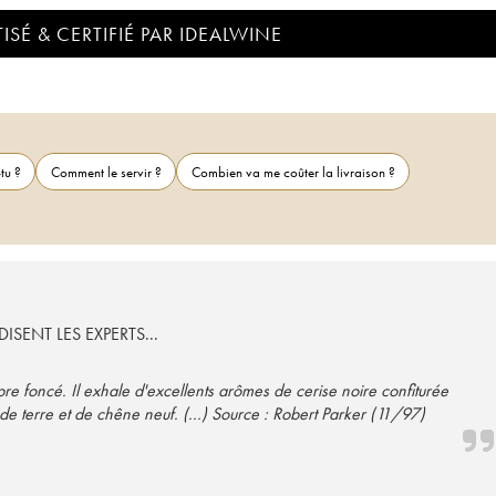
ISÉ & CERTIFIÉ PAR IDEALWINE
tu ?
Comment le servir ?
Combien va me coûter la livraison ?
ISENT LES EXPERTS...
pre foncé. Il exhale d'excellents arômes de cerise noire confiturée
 de terre et de chêne neuf. (...) Source : Robert Parker (11/97)