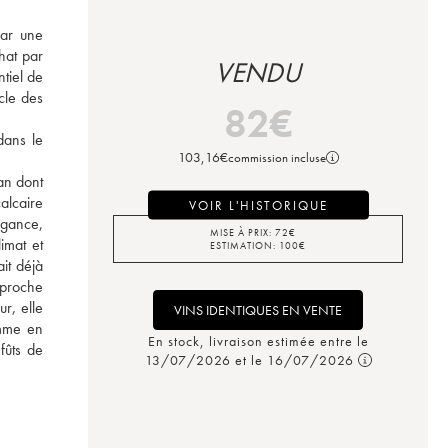
ar une 
at par 
VENDU
iel de 
le des 
82
€
ans le 
103,16
€
commission incluse
n dont 
lcaire 
VOIR L'HISTORIQUE
égance, 
MISE À PRIX:
72
€
imat et 
ESTIMATION:
100
€
it déjà 
 proche 
r, elle 
VINS IDENTIQUES EN VENTE
mme en 
En stock, livraison estimée entre le
ûts de 
13/07/2026 et le 16/07/2026