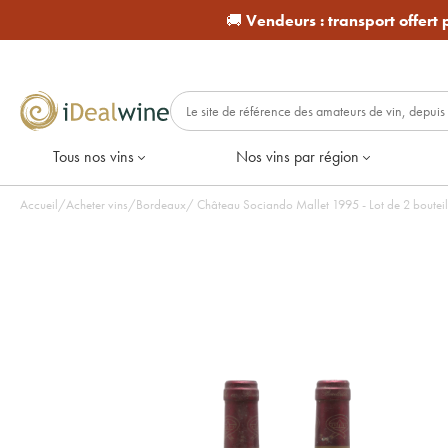
🚚
Vendeurs :
transport offert
Tous nos vins
Nos vins par région
Accueil
/
Acheter vins
/
Bordeaux
/
Château Sociando Mallet 1995 - Lot de 2 bout