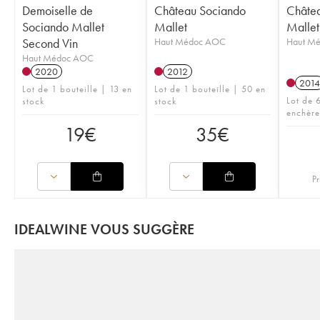
Demoiselle de
Château Sociando
Châte
Sociando Mallet
Mallet
Mallet
Second Vin
Haut Médoc AOC
Haut M
Haut Médoc AOC
2020
2012
2014
Lot de 1 bouteille | 13 en
Lot de 1 bouteille | 50 en
Lot de 6
stock
stock
enchère
19
€
35
€
Pr
IDEALWINE VOUS SUGGÈRE