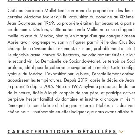
Château Sociando-Mallet tient son nom du propriétaire des lieu
certaine Madame Mallet qui fit l'acquisition du domaine au XIXème
Jean Gautreau, en 1969. La propriété était en lambeaux et, à part sa
ce domaine. Dès lors, Château Sociando-Mallet ne cessa d'apporte
meilleurs crus du Médoc, bien qu'en marge d'un quelconque classeme
Après avoir longtemps vu son vin figurer parmi l'élite des Crus Bo
champ de la révision du classement, estimant, probablement à juste titr
Le vignoble actuel couvre 83 hectares, majoritairement situés sur la
le second vin, La Demoiselle de Sociando-Mallet. Le terroir de Socia
profond, idéal pour le cabernet sauvignon et le merlot. Cette configu
typique du Médoc. L’exposition sur la butte, l’ensoleillement optimal e
adoucissent les températures. Depuis 2019, après le décès de Jean Ga
la propriété depuis 2015. Née en 1967, Sylvie a grandi sur le domaine 
de la nature, fidèle à la philosophie de son père, et participe activ
perpétue l’esprit familial du domaine et insuffle à chaque millé
témoigne le nom du lieu-dit d'origine « Terres Nobles » -, des ven
chêne neuf… tout semble en effet indiquer que nous avons affaire à u
CARACTERISTIQUES DÉTAILLÉES