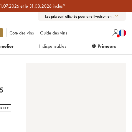
01.07.2026 et le 31.08.2026 inclus*
Les prix sont affichés pour une livraison en :
Cote des vins
Guide des vins
melier
Indispensables
🍇 Primeurs
ET 1995
ARDE