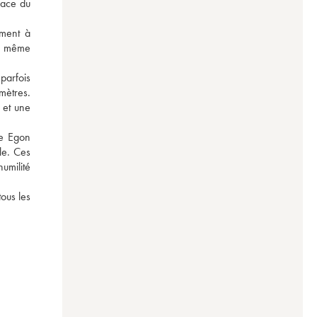
face du 
ment à 
a même 
arfois 
ètres. 
 et une 
e Egon 
e. Ces 
umilité 
us les 