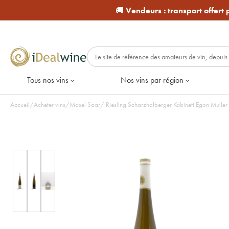
🚚
Vendeurs :
transport offert
Tous nos vins
Nos vins par région
Accueil
/
Acheter vins
/
Mosel Saar
/
Riesling Scharzhofberger Kabinett Egon Muller