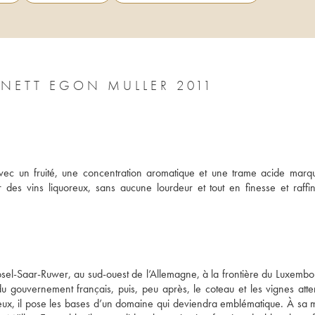
NETT EGON MULLER 2011
vec un fruité, une concentration aromatique et une trame acide marqu
 des vins liquoreux, sans aucune lourdeur et tout en finesse et raffin
 Mosel-Saar-Ruwer, au sud-ouest de l’Allemagne, à la frontière du Luxembo
gouvernement français, puis, peu après, le coteau et les vignes atten
teux, il pose les bases d’un domaine qui deviendra emblématique. À sa mo