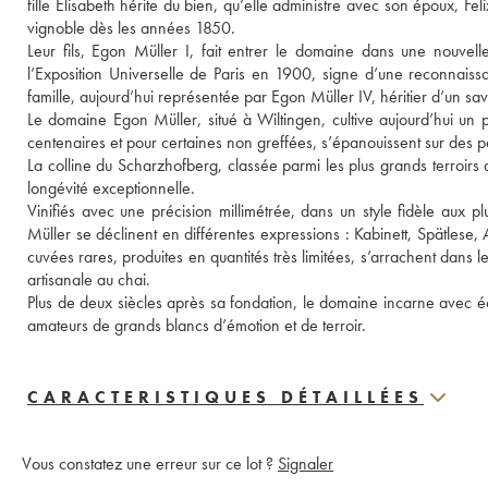
fille Elisabeth hérite du bien, qu’elle administre avec son époux, Fel
vignoble dès les années 1850. 
Leur fils, Egon Müller I, fait entrer le domaine dans une nouvel
l’Exposition Universelle de Paris en 1900, signe d’une reconnaissa
famille, aujourd’hui représentée par Egon Müller IV, héritier d’un s
Le domaine Egon Müller, situé à Wiltingen, cultive aujourd’hui un p
centenaires et pour certaines non greffées, s’épanouissent sur des p
La colline du Scharzhofberg, classée parmi les plus grands terroirs 
longévité exceptionnelle.

Vinifiés avec une précision millimétrée, dans un style fidèle aux p
Müller se déclinent en différentes expressions : Kabinett, Spätlese,
cuvées rares, produites en quantités très limitées, s’arrachent dans l
artisanale au chai.
Plus de deux siècles après sa fondation, le domaine incarne avec écl
amateurs de grands blancs d’émotion et de terroir.
CARACTERISTIQUES DÉTAILLÉES
Vous constatez une erreur sur ce lot ?
Signaler