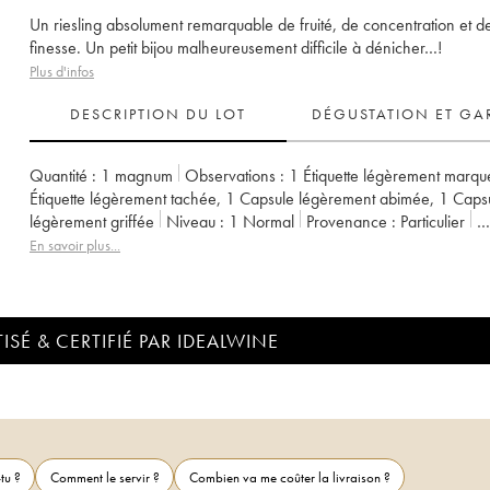
Un riesling absolument remarquable de fruité, de concentration et d
finesse. Un petit bijou malheureusement difficile à dénicher…!
Plus d'infos
DESCRIPTION DU LOT
DÉGUSTATION ET GA
Quantité :
1 magnum
Observations :
1 Étiquette légèrement marqu
Étiquette légèrement tachée
,
1 Capsule légèrement abimée
,
1 Caps
légèrement griffée
Niveau :
1
Normal
Provenance :
particulier
TVA récupérable :
non
Région :
Mosel Saar
Appellation :
Rieslin
En savoir plus...
Propriétaire :
Egon Muller
ISÉ & CERTIFIÉ PAR IDEALWINE
tu ?
Comment le servir ?
Combien va me coûter la livraison ?