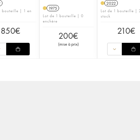
2
2022
1975
 bouteille | 1 en
Lot de 1 bouteille | 
Lot de 1 bouteille | 0
stock
enchère
850
€
210
€
200
€
(
mise à prix
)