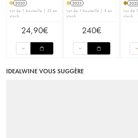
2020
2023
202
Lot de 1 bouteille | 33 en
Lot de 1 bouteille | 5 en
Lot de 1
stock
stock
stock
24,90
€
240
€
IDEALWINE VOUS SUGGÈRE