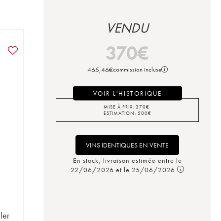
VENDU
370
€
465,46
€
commission incluse
VOIR L'HISTORIQUE
MISE À PRIX:
370
€
ESTIMATION:
500
€
VINS IDENTIQUES EN VENTE
En stock, livraison estimée entre le
22/06/2026 et le 25/06/2026
ler