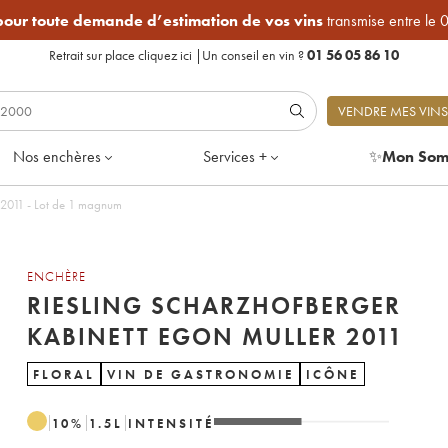
 pour toute demande d’estimation de vos vins
transmise entre le 
Retrait sur place
cliquez ici
|
Un conseil en vin ?
01 56 05 86 10
VENDRE MES VINS
Nos enchères
Services +
✨
Mon Som
 2011 - Lot de 1 magnum
ENCHÈRE
RIESLING SCHARZHOFBERGER
KABINETT EGON MULLER 2011
FLORAL
VIN DE GASTRONOMIE
ICÔNE
10
%
1.5
L
INTENSITÉ