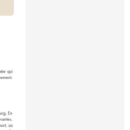
ée qui 
ement. 
urg. En 
antes. 
rt, sa 