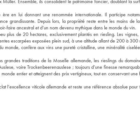
ix Müller. Ensemble, ils consolident le patrimoine foncier, doublant la sur
le ère en lui donnant une renommée internationale. Il participe notam
nce grandissante. Depuis lors, la propriété reste entre les mains de l
avoir-faire ancestral et d’un nom devenu mythique dans le monde du vin.
eu plus de 20 hectares, exclusivement plantés en riesling. Les vignes, p
entes escarpées exposées plein sud, à une altitude allant de 200 à 300 m
du monde, confère aux vins une pureté cristalline, une minéralité ciselée
lus grandes traditions de la Moselle allemande, les rieslings du domain
 Auslese, voire Trockenbeerenauslese ; toujours d’une finesse remarquabl
e monde entier et atteignent des prix vertigineux, tout en conservant une h
at l’excellence viticole allemande et reste une référence absolue pour to