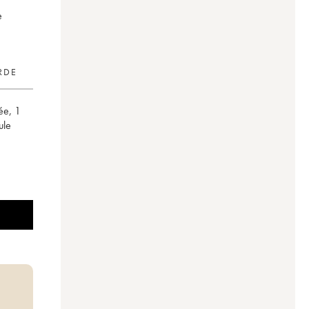
e
RDE
ée
,
1
ule
g