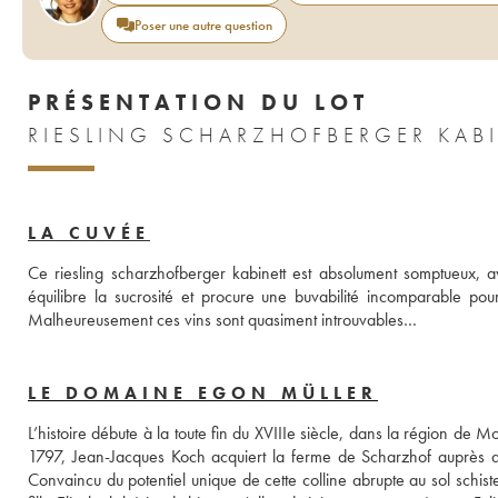
Poser une autre question
PRÉSENTATION DU LOT
RIESLING SCHARZHOFBERGER KABI
LA CUVÉE
Ce riesling scharzhofberger kabinett est absolument somptueux, a
équilibre la sucrosité et procure une buvabilité incomparable pour
Malheureusement ces vins sont quasiment introuvables…
LE DOMAINE EGON MÜLLER
L’histoire débute à la toute fin du XVIIIe siècle, dans la région de
1797, Jean-Jacques Koch acquiert la ferme de Scharzhof auprès du 
Convaincu du potentiel unique de cette colline abrupte au sol schis