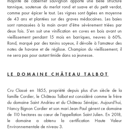
majorité de cabernet sauvignon apporte une belle structure 
tannique, soutenue du merlot rond et suave et du petit verdot, 
comme pour épicer le tout. Les vignes sont âgées en moyenne 
de 43 ans et plantées sur des graves médocaines. Les baies 
sont ramassées à la main avant d’être sévèrement triées par 
deux fois. S’en suit une vinification en cuves en bois avant un 
vieillissement pendant 15 mois en barriques, neuves à 60%. 
Rond, marqué par des tanins soyeux, il dévoile à l’amateur des 
notes de havane et de réglisse. Champion du vieillissement, il 
ne sera pas pour autant timide dans sa jeunesse.
LE DOMAINE CHÂTEAU TALBOT
Cru Classé en 1855, propriété depuis plus d’un siècle de la 
famille Cordier, le Château Talbot est considéré comme le frère 
du domaine Saint Andrieu et du Château Sénéjac. Aujourd’hui, 
Nancy Bignon Cordier et son mari Jean-Paul gèrent ce domaine 
de 110 hectares au cœur de l’appellation Saint Julien. En 2018, 
le domaine a obtenu la certification Haute Valeur 
Environnementale de niveau 3. 