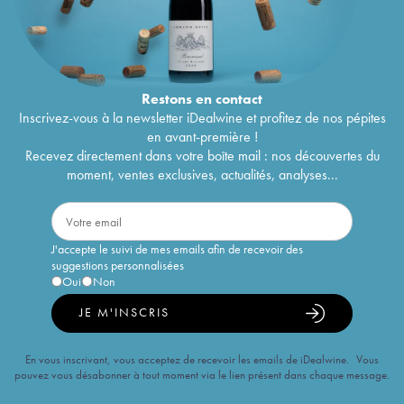
Restons en
contact
Inscrivez-vous à la newsletter iDealwine et profitez de nos pépites
en avant-première !
Recevez directement dans votre boîte mail : nos découvertes du
moment, ventes exclusives, actualités, analyses...
J'accepte le suivi de mes emails afin de recevoir des
suggestions personnalisées
Oui
Non
JE M'INSCRIS
En vous inscrivant, vous acceptez de recevoir les emails de iDealwine. Vous
pouvez vous désabonner à tout moment via le lien présent dans chaque message.