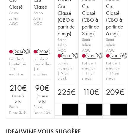
Cru
Cru
Cru
Classé
Classé
Classé
Classé
Classé
Saint-
Saint-
Julien
Julien
(CBO à
(CBO à
(CBO à
AOC
AOC
partir de
partir de
partir de
6 mgs)
3 mgs)
6 mgs)
Saint-
Saint-
Saint-
Julien
Julien
Julien
AOC
AOC
AOC
2014
T
2006
2001
T
2021
T
2008
T
Lot de 6
Lot de 2
Lot de 1
Lot de 1
Lot de 1
bouteilles
bouteilles
magnum
magnum
magnum
| 0
| 0
| 9 en
| 11 en
| 14 en
enchère
enchère
stock
stock
stock
210
€
90
€
225
€
110
€
209
€
(
mise à
(
mise à
prix
)
prix
)
Prix à
Prix à
35
€
45
€
l'unité
l'unité
IDEALWINE VOUS SUGGÈRE