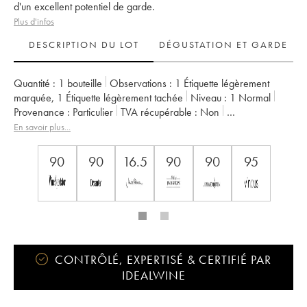
d'un excellent potentiel de garde.
Plus d'infos
DESCRIPTION DU LOT
DÉGUSTATION ET GARDE
Quantité :
1 bouteille
Observations :
1 Étiquette légèrement
marquée
,
1 Étiquette légèrement tachée
Niveau :
1
Normal
Provenance :
particulier
TVA récupérable :
non
Région :
Bordeaux
Appellation :
Saint-Julien
En savoir plus...
Classement :
4ème Grand Cru Classé
Propriétaire :
Famille Bignon-Cordier
90
90
16.5
90
90
95
CONTRÔLÉ, EXPERTISÉ & CERTIFIÉ PAR
IDEALWINE