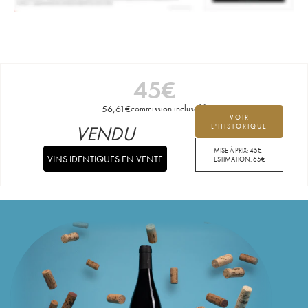
45
€
56,61
€
commission incluse
VOIR
VENDU
L'HISTORIQUE
MISE À PRIX:
45
€
VINS IDENTIQUES EN VENTE
ESTIMATION:
65
€