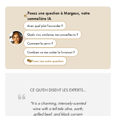
Posez une question à Margaux, notre
sommelière IA
Avec quel plat l'accorder ?
Quels vins similaires me conseilles-tu ?
Comment le servir ?
Combien va me coûter la livraison ?
Poser une autre question
CE QU'EN DISENT LES EXPERTS...
"It is a charming, intensely-scented
wine with a tell-tale olive, earth,
grilled beef, and black currant-