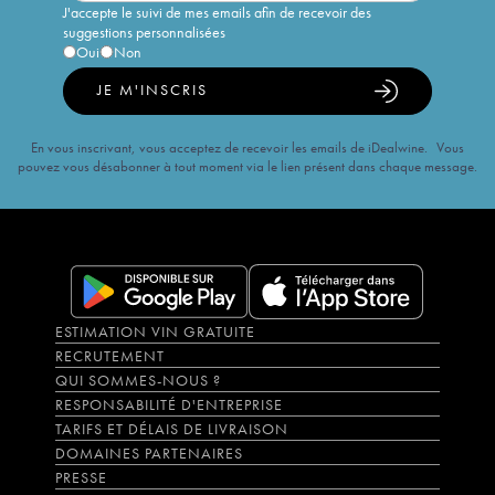
J'accepte le suivi de mes emails afin de recevoir des
suggestions personnalisées
Oui
Non
JE M'INSCRIS
En vous inscrivant, vous acceptez de recevoir les emails de iDealwine. Vous
pouvez vous désabonner à tout moment via le lien présent dans chaque message.
ESTIMATION VIN GRATUITE
RECRUTEMENT
QUI SOMMES-NOUS ?
RESPONSABILITÉ D'ENTREPRISE
TARIFS ET DÉLAIS DE LIVRAISON
DOMAINES PARTENAIRES
PRESSE