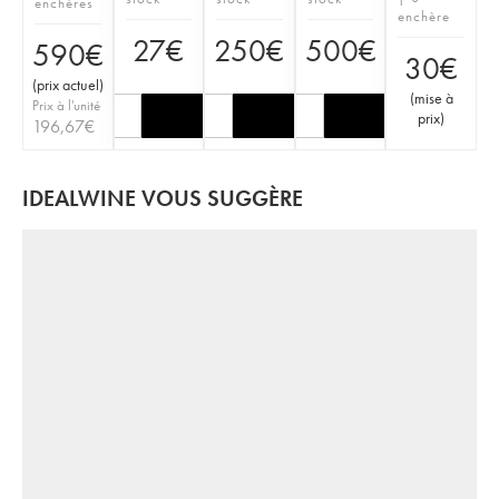
enchères
enchère
27
€
250
€
500
€
590
€
30
€
(
prix actuel
)
(
mise à
Prix à l'unité
prix
)
196,67
€
IDEALWINE VOUS SUGGÈRE