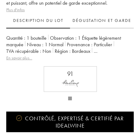
et puissant, offre un potentiel de garde exceptionnel.
Plus d'infos
DESCRIPTION DU LOT
DÉGUSTATION ET GARDE
Quantité :
1 bouteille
Observation :
1 Étiquette légèrement
marquée
Niveau :
1
Normal
Provenance :
particulier
TVA récupérable :
non
Région :
Bordeaux
Appellation :
Saint-Julien
Classement :
2ème Grand Cru Classé
En savoir plus...
Propriétaire :
Famille Borie
91
CONTRÔLÉ, EXPERTISÉ & CERTIFIÉ PAR
IDEALWINE