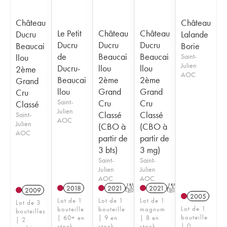
Château
Château
Le Petit
Château
Château
Ducru
Lalande
Ducru
Ducru
Ducru
Beaucai
Borie
de
Beaucai
Beaucai
llou
Saint-
Julien
Ducru-
llou
llou
2ème
AOC
Beaucai
2ème
2ème
Grand
llou
Grand
Grand
Cru
Saint-
Cru
Cru
Classé
Julien
Classé
Classé
Saint-
AOC
Julien
(CBO à
(CBO à
AOC
partir de
partir de
3 bts)
3 mg)
Saint-
Saint-
Julien
Julien
AOC
AOC
2018
2021
T
2021
T
2009
2005
Lot de 1
Lot de 1
Lot de 1
Lot de 3
Lot de 1
bouteille
bouteille
magnum
bouteilles
bouteille
| 60+ en
| 9 en
| 8 en
| 2
| 0
stock
stock
stock