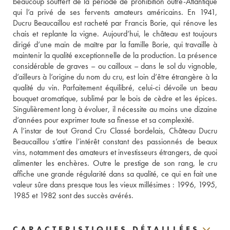
beaucoup souffert de la période de prohibition outre-Atlantique 
qui l’a privé de ses fervents amateurs américains. En 1941, 
Ducru Beaucaillou est racheté par Francis Borie, qui rénove les 
chais et replante la vigne. Aujourd’hui, le château est toujours 
dirigé d’une main de maître par la famille Borie, qui travaille à 
maintenir la qualité exceptionnelle de la production. La présence 
considérable de graves – ou cailloux – dans le sol du vignoble, 
d’ailleurs à l’origine du nom du cru, est loin d’être étrangère à la 
qualité du vin. Parfaitement équilibré, celui-ci dévoile un beau 
bouquet aromatique, sublimé par le bois de cèdre et les épices. 
Singulièrement long à évoluer, il nécessite au moins une dizaine 
d’années pour exprimer toute sa finesse et sa complexité.
A l’instar de tout Grand Cru Classé bordelais, Château Ducru 
Beaucaillou s’attire l’intérêt constant des passionnés de beaux 
vins, notamment des amateurs et investisseurs étrangers, de quoi 
alimenter les enchères. Outre le prestige de son rang, le cru 
affiche une grande régularité dans sa qualité, ce qui en fait une 
valeur sûre dans presque tous les vieux millésimes : 1996, 1995, 
1985 et 1982 sont des succès avérés.
CARACTERISTIQUES DÉTAILLÉES