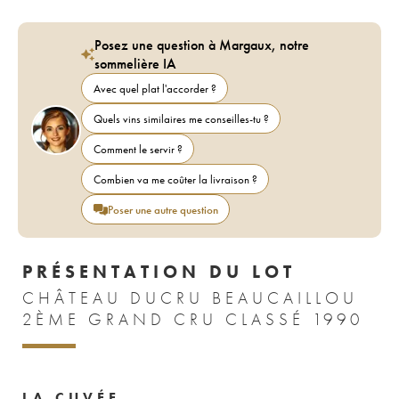
Posez une question à Margaux, notre
sommelière IA
Avec quel plat l'accorder ?
Quels vins similaires me conseilles-tu ?
Comment le servir ?
Combien va me coûter la livraison ?
Poser une autre question
PRÉSENTATION DU LOT
CHÂTEAU DUCRU BEAUCAILLOU
2ÈME GRAND CRU CLASSÉ 1990
LA CUVÉE