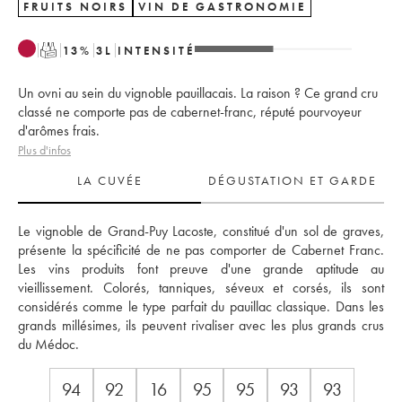
FRUITS NOIRS
VIN DE GASTRONOMIE
T
13
%
3
L
INTENSITÉ
Un ovni au sein du vignoble pauillacais. La raison ? Ce grand cru
classé ne comporte pas de cabernet-franc, réputé pourvoyeur
d'arômes frais.
Plus d'infos
LA CUVÉE
DÉGUSTATION ET GARDE
Le vignoble de Grand-Puy Lacoste, constitué d'un sol de graves, 
présente la spécificité de ne pas comporter de Cabernet Franc. 
Les vins produits font preuve d'une grande aptitude au 
vieillissement. Colorés, tanniques, séveux et corsés, ils sont 
considérés comme le type parfait du pauillac classique. Dans les 
grands millésimes, ils peuvent rivaliser avec les plus grands crus 
du Médoc.
94
92
16
95
95
93
93