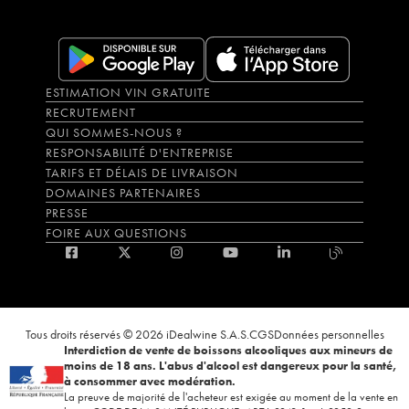
ESTIMATION VIN GRATUITE
RECRUTEMENT
QUI SOMMES-NOUS ?
RESPONSABILITÉ D'ENTREPRISE
TARIFS ET DÉLAIS DE LIVRAISON
DOMAINES PARTENAIRES
PRESSE
FOIRE AUX QUESTIONS
Tous droits réservés © 2026 iDealwine S.A.S.
CGS
Données personnelles
Interdiction de vente de boissons alcooliques aux mineurs de
moins de 18 ans. L'abus d'alcool est dangereux pour la santé,
à consommer avec modération.
La preuve de majorité de l'acheteur est exigée au moment de la vente en