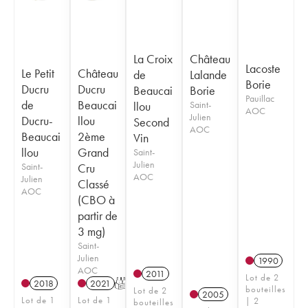
La Croix
Château
Lacoste
Le Petit
Château
de
Lalande
Borie
Ducru
Ducru
Beaucai
Borie
Pauillac
de
Beaucai
llou
Saint-
AOC
Julien
Ducru-
llou
Second
AOC
Beaucai
2ème
Vin
llou
Grand
Saint-
Julien
Saint-
Cru
AOC
Julien
Classé
AOC
(CBO à
partir de
3 mg)
Saint-
Julien
1990
AOC
2011
Lot de 2
2018
2021
T
bouteilles
Lot de 2
2005
Lot de 1
Lot de 1
| 2
bouteilles