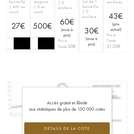
Lot de 1
bouteille
magnum
enchères
| 0
bouteille
| 60+ en
| 8 en
enchère
| 0
stock
stock
43
€
enchère
60
€
27
€
500
€
(
prix
30
€
actuel
)
(
mise à
prix
)
Prix à
(
mise à
Prix à
l'unité
prix
)
30
€
21,50
€
l'unité
Accès gratuit et illimité
aux statistiques de plus de 150 000 cotes
DÉTAILS DE LA COTE