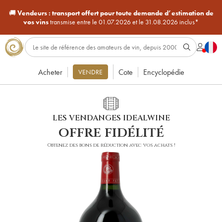
🚚
Vendeurs :
transport offert pour toute demande d’estimation de
vos vins
transmise entre le 01.07.2026 et le 31.08.2026 inclus*
Acheter
Cote
Encyclopédie
VENDRE
LES VENDANGES IDEALWINE
offre fidélité
Obtenez des bons de réduction avec vos achats !