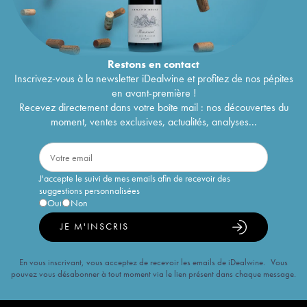
Restons en
contact
Inscrivez-vous à la newsletter iDealwine et profitez de nos pépites
en avant-première !
Recevez directement dans votre boîte mail : nos découvertes du
moment, ventes exclusives, actualités, analyses...
J'accepte le suivi de mes emails afin de recevoir des
suggestions personnalisées
Oui
Non
JE M'INSCRIS
En vous inscrivant, vous acceptez de recevoir les emails de iDealwine. Vous
pouvez vous désabonner à tout moment via le lien présent dans chaque message.