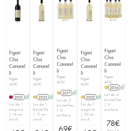
Figari
Figari
Figari
Figari
Figari
Clos
Clos
Clos
Clos
Clos
Canarel
Canarel
Canarel
Canarel
Canarel
li
li
li
li
li
Figari
Figari
Figari
Figari
Figari
AOC
AOC
AOC
AOC
AOC
2016
A
2017
A
Lot de 4
2021
A
2023
A
2022
A
bouteilles
Lot de 3
Lot de 1
Lot de 1
Lot de 1
| 0
bouteilles
magnum
bouteille
magnum
enchère
| 0
| 16 en
| 11 en
| 30 en
enchère
stock
stock
stock
78
€
69
€
(
mise à