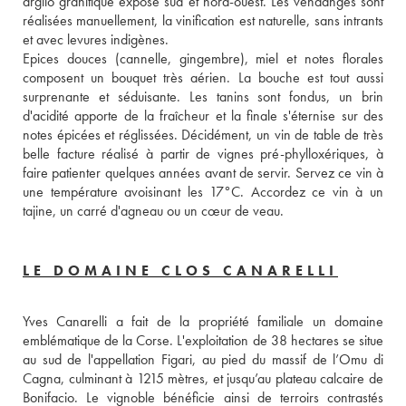
argilo granitique exposé sud et nord-ouest. Les vendanges sont 
réalisées manuellement, la vinification est naturelle, sans intrants 
et avec levures indigènes. 
Epices douces (cannelle, gingembre), miel et notes florales 
composent un bouquet très aérien. La bouche est tout aussi 
surprenante et séduisante. Les tanins sont fondus, un brin 
d'acidité apporte de la fraîcheur et la finale s'éternise sur des 
notes épicées et réglissées. Décidément, un vin de table de très 
belle facture réalisé à partir de vignes pré-phylloxériques, à 
faire patienter quelques années avant de servir. Servez ce vin à 
une température avoisinant les 17°C. Accordez ce vin à un 
tajine, un carré d'agneau ou un cœur de veau.
LE DOMAINE CLOS CANARELLI
Yves Canarelli a fait de la propriété familiale un domaine 
emblématique de la Corse. L'exploitation de 38 hectares se situe 
au sud de l'appellation Figari, au pied du massif de l’Omu di 
Cagna, culminant à 1215 mètres, et jusqu’au plateau calcaire de 
Bonifacio. Le vignoble bénéficie ainsi de terroirs contrastés 