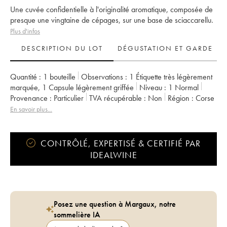
Une cuvée confidentielle à l'originalité aromatique, composée de
presque une vingtaine de cépages, sur une base de sciaccarellu.
Plus d'infos
DESCRIPTION DU LOT
DÉGUSTATION ET GARDE
Quantité :
1 bouteille
Observations :
1 Étiquette très légèrement
marquée
,
1 Capsule légèrement griffée
Niveau :
1
Normal
Provenance :
particulier
TVA récupérable :
non
Région :
Corse
Appellation :
Vin de France
Propriétaire :
Clos Canarelli
En savoir plus...
CONTRÔLÉ, EXPERTISÉ & CERTIFIÉ PAR
IDEALWINE
Posez une question à Margaux, notre
sommelière IA