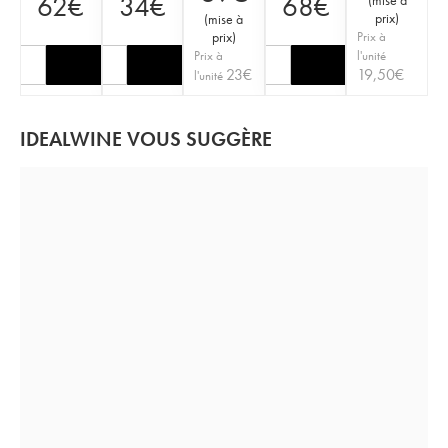
62
€
34
€
68
€
prix
)
(
mise à
prix
)
Prix à
Prix à
l'unité
23
€
19,50
€
l'unité
IDEALWINE VOUS SUGGÈRE