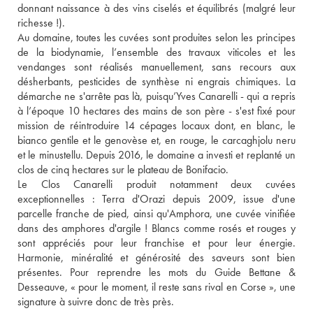
donnant naissance à des vins ciselés et équilibrés (malgré leur 
richesse !).
Au domaine, toutes les cuvées sont produites selon les principes 
de la biodynamie, l’ensemble des travaux viticoles et les 
vendanges sont réalisés manuellement, sans recours aux 
désherbants, pesticides de synthèse ni engrais chimiques. La 
démarche ne s'arrête pas là, puisqu’Yves Canarelli - qui a repris 
à l’époque 10 hectares des mains de son père - s'est fixé pour 
mission de réintroduire 14 cépages locaux dont, en blanc, le 
bianco gentile et le genovèse et, en rouge, le carcaghjolu neru 
et le minustellu. Depuis 2016, le domaine a investi et replanté un 
clos de cinq hectares sur le plateau de Bonifacio.
Le Clos Canarelli produit notamment deux cuvées 
exceptionnelles : Terra d'Orazi depuis 2009, issue d'une 
parcelle franche de pied, ainsi qu'Amphora, une cuvée vinifiée 
dans des amphores d'argile ! Blancs comme rosés et rouges y 
sont appréciés pour leur franchise et pour leur énergie. 
Harmonie, minéralité et générosité des saveurs sont bien 
présentes. Pour reprendre les mots du Guide Bettane & 
Desseauve, « pour le moment, il reste sans rival en Corse », une 
signature à suivre donc de très près.