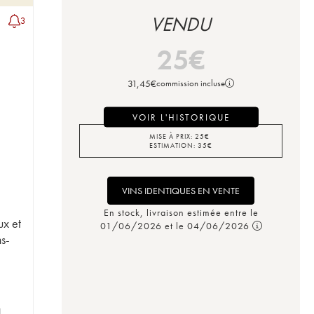
VENDU
3
25
€
31,45
€
commission incluse
VOIR L'HISTORIQUE
MISE À PRIX:
25
€
ESTIMATION:
35
€
VINS IDENTIQUES EN VENTE
En stock, livraison estimée entre le
ux et
01/06/2026 et le 04/06/2026
ns-
1