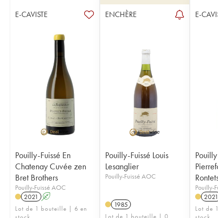
E-CAVISTE
ENCHÈRE
E-CAVI
Pouilly-Fuissé En
Pouilly-Fuissé Louis
Pouilly
Chatenay Cuvée zen
Lesanglier
Pierre
Bret Brothers
Pouilly-Fuissé AOC
Rontet
Pouilly-Fuissé AOC
Pouilly-
2021
A
202
1985
Lot de 1 bouteille | 6 en
Lot de 1
Lot de 1 bouteille | 0
stock
stock