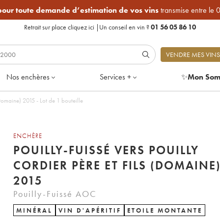
 pour toute demande d’estimation de vos vins
transmise entre le 
Retrait sur place
cliquez ici
|
Un conseil en vin ?
01 56 05 86 10
VENDRE MES VINS
Nos enchères
Services +
✨
Mon Som
(Domaine) 2015 - Lot de 1 bouteille
ENCHÈRE
POUILLY-FUISSÉ VERS POUILLY
CORDIER PÈRE ET FILS (DOMAINE
2015
Pouilly-Fuissé AOC
MINÉRAL
VIN D'APÉRITIF
ETOILE MONTANTE