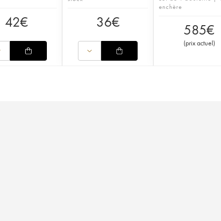
enchère
42
€
36
€
585
€
(
prix actuel
)