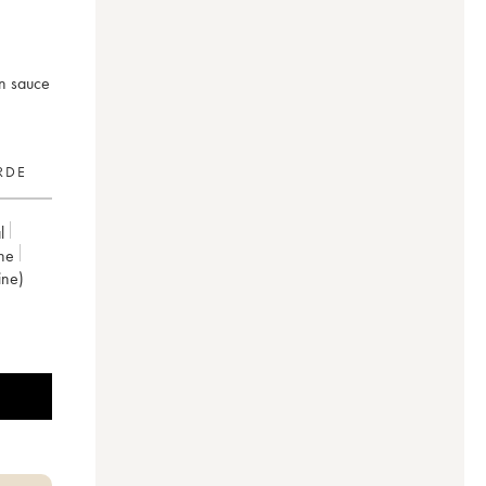
en sauce
RDE
l
ne
ine)