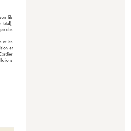
n fils 
otal), 
que des 
et les 
ion et 
ordier 
ations 