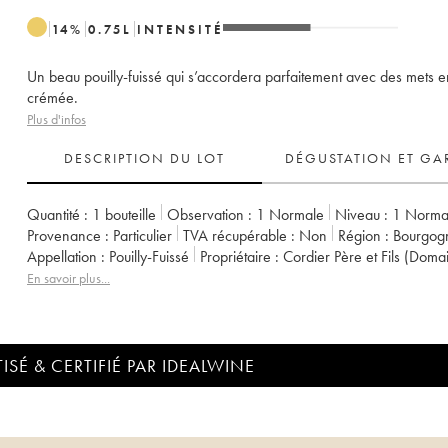
14
%
0.75
L
INTENSITÉ
Un beau pouilly-fuissé qui s’accordera parfaitement avec des mets 
crémée.
Plus d'infos
DESCRIPTION DU LOT
DÉGUSTATION ET GA
Quantité :
1 bouteille
Observation :
1 Normale
Niveau :
1
Norma
Provenance :
particulier
TVA récupérable :
non
Région :
Bourgog
Appellation :
Pouilly-Fuissé
Propriétaire :
Cordier Père et Fils (Doma
En savoir plus...
ISÉ & CERTIFIÉ PAR IDEALWINE