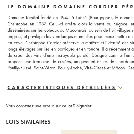
LE DOMAINE DOMAINE CORDIER PÈRE
Domaine familial fondé en 1945 à Fuissé (Bourgogne), le domaine C
Christophe en 1987. Celui-ci arrête alors la vente au négoce, et
disséminées sur les coteaux du Mâconnais, au sein de huit villages sit
engrais, et privilégie les vendanges manuelles pour mieux mettre en l
En cave, Christophe Cordier préserve la matière et l’identité des vi
longs élevages sur lies en barriques et en foudre. Il a récemment ac
de créer des vins d’une incroyable pureté. Désigné comme l’un d
propose une trentaine de cuvées, uniquement issues de chardonnay
Pouilly-Fuissé, Saint-Véran, Pouilly-Loché, Viré-Clessé et Mâcon. 
CARACTERISTIQUES DÉTAILLÉES
Vous constatez une erreur sur ce lot ?
Signaler
LOTS SIMILAIRES