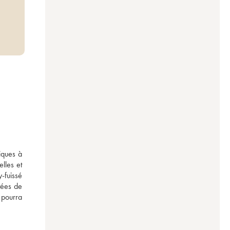
ques à 
les et 
-fuissé 
ées de 
pourra 