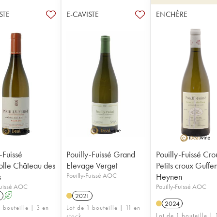
STE
E-CAVISTE
ENCHÈRE
-Fuissé
Pouilly-Fuissé Grand
Pouilly-Fuissé Cro
folle Château des
Elevage Verget
Petits croux Guffe
s
Pouilly-Fuissé AOC
Heynen
Fuissé AOC
Pouilly-Fuissé AOC
1
A
2021
2024
 bouteille | 3 en
Lot de 1 bouteille | 11 en
Lot de 1 bouteille | 
stock