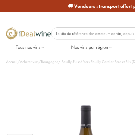
🚚
Vendeurs :
transport offert
Tous nos vins
Nos vins par région
Accueil
/
Acheter vins
/
Bourgogne
/
Pouilly-Fuissé Vers Pouilly Cordier Père et Fils 