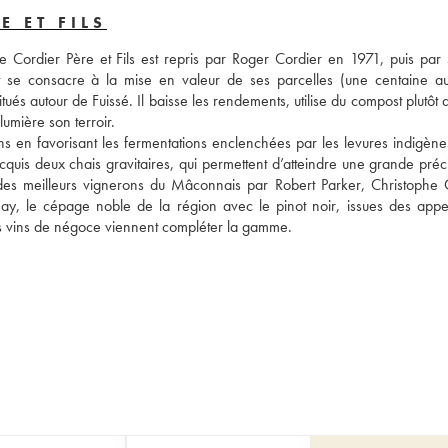
 ET FILS
ordier Père et Fils est repris par Roger Cordier en 1971, puis par so
 se consacre à la mise en valeur de ses parcelles (une centaine au t
ués autour de Fuissé. Il baisse les rendements, utilise du compost plutôt 
umière son terroir. 
ns en favorisant les fermentations enclenchées par les levures indigènes 
quis deux chais gravitaires, qui permettent d’atteindre une grande précis
es meilleurs vignerons du Mâconnais par Robert Parker, Christophe C
, le cépage noble de la région avec le pinot noir, issues des appell
Des vins de négoce viennent compléter la gamme.