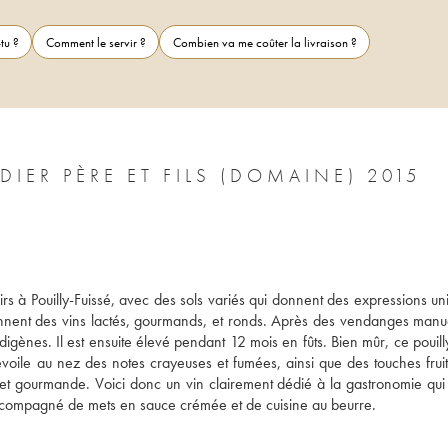
tu ?
Comment le servir ?
Combien va me coûter la livraison ?
DIER PÈRE ET FILS (DOMAINE) 2015
s à Pouilly-Fuissé, avec des sols variés qui donnent des expressions uni
nnent des vins lactés, gourmands, et ronds. Après des vendanges manuel
igènes. Il est ensuite élevé pendant 12 mois en fûts. Bien mûr, ce pouilly
évoile au nez des notes crayeuses et fumées, ainsi que des touches fruit
e et gourmande. Voici donc un vin clairement dédié à la gastronomie qui 
accompagné de mets en sauce crémée et de cuisine au beurre.