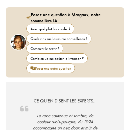
Posez une question à Margaux, notre
sommelière IA
Avec quel plat l'accorder ?
Quels vins similaires me conseilles-tu ?
Comment le servir ?
Combien va me coûter la livraison ?
Poser une autre question
CE QU'EN DISENT LES EXPERTS...
La robe soutenue et sombre, de
couleur rubis-pourpre, du 1994
accompagne un nez doux et mûr de