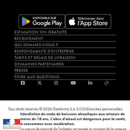
ESTIMATION VIN GRATUITE
RECRUTEMENT
QUI SOMMES-NOUS ?
RESPONSABILITÉ D'ENTREPRISE
TARIFS ET DÉLAIS DE LIVRAISON
DOMAINES PARTENAIRES
PRESSE
FOIRE AUX QUESTIONS
Tous droits réservés © 2026 iDealwine S.A.S.
CGS
Données personnelles
Interdiction de vente de boissons alcooliques aux mineurs de
moins de 18 ans. L'abus d'alcool est dangereux pour la santé,
à consommer avec modération.
La preuve de majorité de l'acheteur est exigée au moment de la vente en