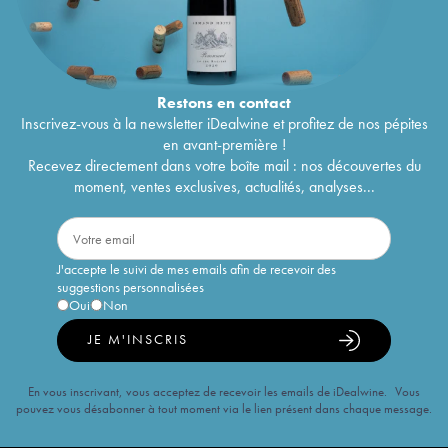
Restons en
contact
Inscrivez-vous à la newsletter iDealwine et profitez de nos pépites
en avant-première !
Recevez directement dans votre boîte mail : nos découvertes du
moment, ventes exclusives, actualités, analyses...
J'accepte le suivi de mes emails afin de recevoir des
suggestions personnalisées
Oui
Non
JE M'INSCRIS
En vous inscrivant, vous acceptez de recevoir les emails de iDealwine. Vous
pouvez vous désabonner à tout moment via le lien présent dans chaque message.