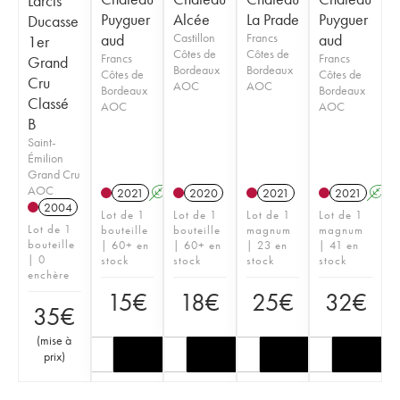
Larcis
Puyguer
Alcée
La Prade
Puyguer
Ducasse
aud
Castillon
Francs
aud
1er
Côtes de
Côtes de
Francs
Francs
Grand
Bordeaux
Bordeaux
Côtes de
Côtes de
Cru
AOC
AOC
Bordeaux
Bordeaux
Classé
AOC
AOC
B
Saint-
Émilion
Grand Cru
AOC
2021
A
2020
2021
2021
A
2004
Lot de 1
Lot de 1
Lot de 1
Lot de 1
Lot de 1
bouteille
bouteille
magnum
magnum
bouteille
| 60+ en
| 60+ en
| 23 en
| 41 en
| 0
stock
stock
stock
stock
enchère
15
€
18
€
25
€
32
€
35
€
(
mise à
prix
)