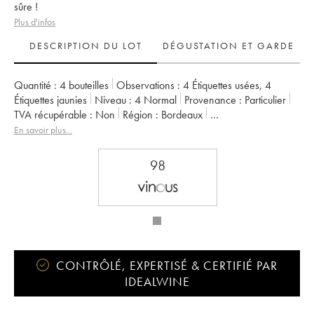
sûre !
Plus d'infos
DESCRIPTION DU LOT
DÉGUSTATION ET GARDE
Quantité :
4 bouteilles
Observations :
4 Étiquettes usées
,
4
Étiquettes jaunies
Niveau :
4
Normal
Provenance :
particulier
TVA récupérable :
non
Région :
Bordeaux
Appellation :
Saint-Émilion Grand Cru
En savoir plus...
Classement :
1er Grand Cru Classé B
Propriétaire :
Nicolas Thienpont
98
CONTRÔLÉ, EXPERTISÉ & CERTIFIÉ PAR
IDEALWINE