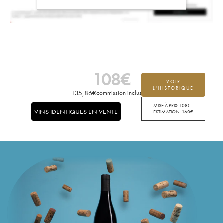
108
€
VOIR
L'HISTORIQUE
135,86
€
commission incluse
MISE À PRIX:
108
€
VINS IDENTIQUES EN VENTE
ESTIMATION:
160
€