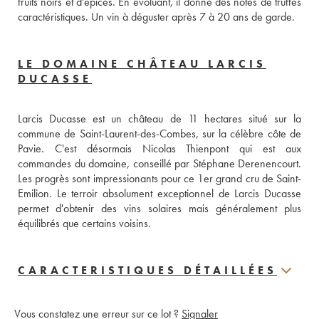
fruits noirs et d'épices. En évoluant, il donne des notes de truffes 
caractéristiques. Un vin à déguster après 7 à 20 ans de garde.
LE DOMAINE CHÂTEAU LARCIS
DUCASSE
Larcis Ducasse est un château de 11 hectares situé sur la 
commune de Saint-Laurent-des-Combes, sur la célèbre côte de 
Pavie. C'est désormais Nicolas Thienpont qui est aux 
commandes du domaine, conseillé par Stéphane Derenencourt. 
Les progrès sont impressionants pour ce 1er grand cru de Saint-
Emilion. Le terroir absolument exceptionnel de Larcis Ducasse 
permet d'obtenir des vins solaires mais généralement plus 
équilibrés que certains voisins.
CARACTERISTIQUES DÉTAILLÉES
Vous constatez une erreur sur ce lot ?
Signaler