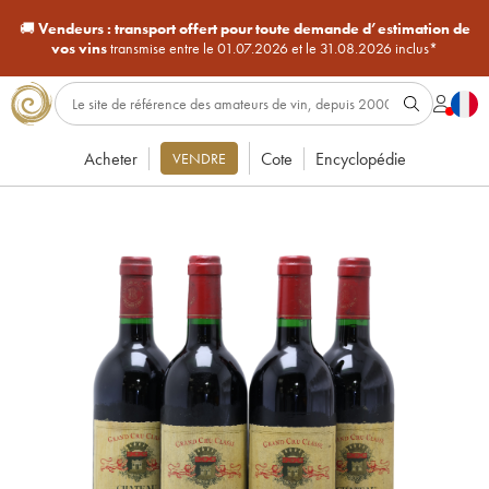
🚚
Vendeurs :
transport offert pour toute demande d’estimation de
vos vins
transmise entre le 01.07.2026 et le 31.08.2026 inclus*
Acheter
Cote
Encyclopédie
VENDRE