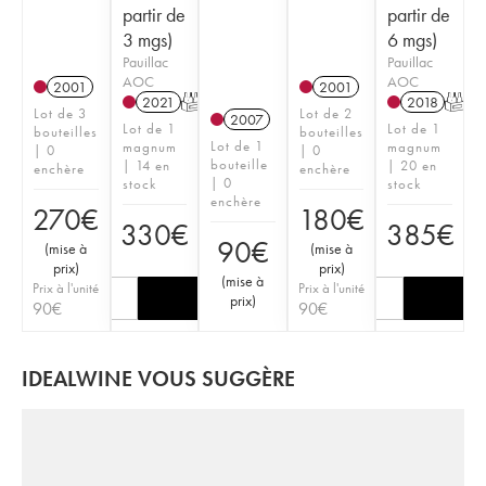
partir de
partir de
3 mgs)
6 mgs)
Pauillac
Pauillac
AOC
AOC
2001
2001
2021
T
2018
T
Lot de 3
Lot de 2
2007
Lot de 1
Lot de 1
bouteilles
bouteilles
Lot de 1
magnum
magnum
| 0
| 0
bouteille
| 14 en
| 20 en
enchère
enchère
| 0
stock
stock
enchère
270
€
180
€
330
€
385
€
90
€
(
mise à
(
mise à
prix
)
prix
)
(
mise à
Prix à l'unité
Prix à l'unité
prix
)
90
€
90
€
IDEALWINE VOUS SUGGÈRE