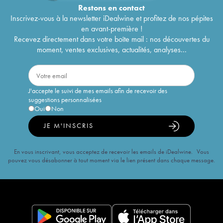
Restons en
contact
Inscrivez-vous à la newsletter iDealwine et profitez de nos pépites
en avant-première !
Recevez directement dans votre boîte mail : nos découvertes du
moment, ventes exclusives, actualités, analyses...
J'accepte le suivi de mes emails afin de recevoir des
suggestions personnalisées
Oui
Non
JE M'INSCRIS
En vous inscrivant, vous acceptez de recevoir les emails de iDealwine. Vous
pouvez vous désabonner à tout moment via le lien présent dans chaque message.