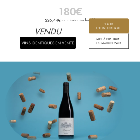
180
€
226,44
€
commission incluse
VOIR
VENDU
L'HISTORIQUE
MISE À PRIX:
180
€
VINS IDENTIQUES EN VENTE
ESTIMATION:
240
€