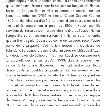
vignes depuis la fin du XVIIème siècle, il a connu une renommée 
quasi-immédiate. Produits sous la houlette de Jacques de Pichon, 
Baron de Longueville, les vins talonnent en qualité ceux de 
Latour au début du XVIIIème siècle. Classé Second Cru en 
1855, le domaine est divisé à la faveur d'une succession et les 
vins vinifiés séparément à partir de 1860 : Raoul, seul fils 
survivant du Baron Joseph, prend alors la tête de l'actuel Pichon 
Longueville Baron, souvent surnommé « Pichon Baron », tandis 
que sa fille Virginie, épouse du comte de Lalande, reçoit l'autre 
partie de la propriété, d'où la terminaison : « Comtesse de 
Lalande ». La demeure quant à elle, inspirée du Château d'Azay 
le Rideau, avait été édifiée en 1851 par Raoul. Le domaine reste 
la propriété des Pichon jusqu'en 1933, date à laquelle il est 
vendu à la famille Bouteiller. Il est administré par leurs 
descendants pendant les cinquante années qui suivent, et c'est 
une belle endormie que la société Axa Millésimes acquiert en 
1987. Un important programme de rénovation du château, des 
chais et des installations techniques de Pichon-Longueville est 
alors entrepris. Le cabernet sauvignon règne sans conteste dans 
le vignoble de Pichon Baron, entretenu avec soin par l'équipe 
de Pierre Montégut, directeur technique du domaine depuis 
2022. Les vins de ce domaine comptent aujourd'hui parmi les 