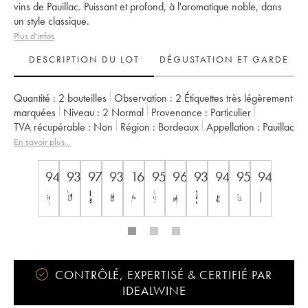
vins de Pauillac. Puissant et profond, à l'aromatique noble, dans
un style classique.
Plus d'infos
DESCRIPTION DU LOT
DÉGUSTATION ET GARDE
Quantité :
2 bouteilles
Observation :
2 Étiquettes très légèrement
marquées
Niveau :
2
Normal
Provenance :
particulier
TVA récupérable :
non
Région :
Bordeaux
Appellation :
Pauillac
Classement :
2ème Grand Cru Classé
En savoir plus...
Propriétaire :
Château Pichon Baron
94
93
97
93
16.5++
95
96
93
94
95
94
CONTRÔLÉ, EXPERTISÉ & CERTIFIÉ PAR
IDEALWINE