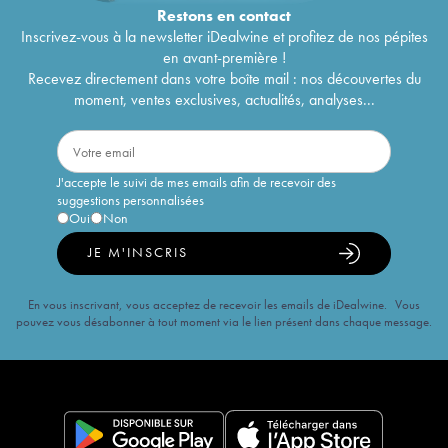
Restons en
contact
Inscrivez-vous à la newsletter iDealwine et profitez de nos pépites
en avant-première !
Recevez directement dans votre boîte mail : nos découvertes du
moment, ventes exclusives, actualités, analyses...
J'accepte le suivi de mes emails afin de recevoir des
suggestions personnalisées
Oui
Non
JE M'INSCRIS
En vous inscrivant, vous acceptez de recevoir les emails de iDealwine. Vous
pouvez vous désabonner à tout moment via le lien présent dans chaque message.