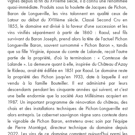
vignes depuis la fin du XVIIème siècle, il a connu une renommée 
quasi-immédiate. Produits sous la houlette de Jacques de Pichon, 
Baron de Longueville, les vins talonnent en qualité ceux de 
Latour au début du XVIIIème siècle. Classé Second Cru en 
1855, le domaine est divisé à la faveur d'une succession et les 
vins vinifiés séparément à partir de 1860 : Raoul, seul fils 
survivant du Baron Joseph, prend alors la tête de l'actuel Pichon 
Longueville Baron, souvent surnommé « Pichon Baron », tandis 
que sa fille Virginie, épouse du comte de Lalande, reçoit l'autre 
partie de la propriété, d'où la terminaison : « Comtesse de 
Lalande ». La demeure quant à elle, inspirée du Château d'Azay 
le Rideau, avait été édifiée en 1851 par Raoul. Le domaine reste 
la propriété des Pichon jusqu'en 1933, date à laquelle il est 
vendu à la famille Bouteiller. Il est administré par leurs 
descendants pendant les cinquante années qui suivent, et c'est 
une belle endormie que la société Axa Millésimes acquiert en 
1987. Un important programme de rénovation du château, des 
chais et des installations techniques de Pichon-Longueville est 
alors entrepris. Le cabernet sauvignon règne sans conteste dans 
le vignoble de Pichon Baron, entretenu avec soin par l'équipe 
de Pierre Montégut, directeur technique du domaine depuis 
2022. Les vins de ce domaine comptent aujourd'hui parmi les 