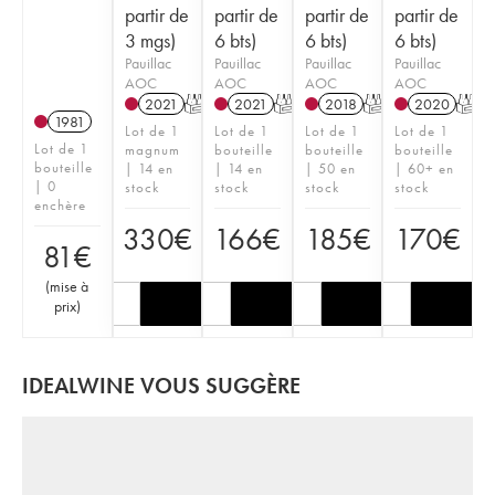
partir de
partir de
partir de
partir de
3 mgs)
6 bts)
6 bts)
6 bts)
Pauillac
Pauillac
Pauillac
Pauillac
AOC
AOC
AOC
AOC
2021
T
2021
T
2018
T
2020
T
1981
Lot de 1
Lot de 1
Lot de 1
Lot de 1
Lot de 1
magnum
bouteille
bouteille
bouteille
bouteille
| 14 en
| 14 en
| 50 en
| 60+ en
| 0
stock
stock
stock
stock
enchère
330
€
166
€
185
€
170
€
81
€
(
mise à
prix
)
IDEALWINE VOUS SUGGÈRE