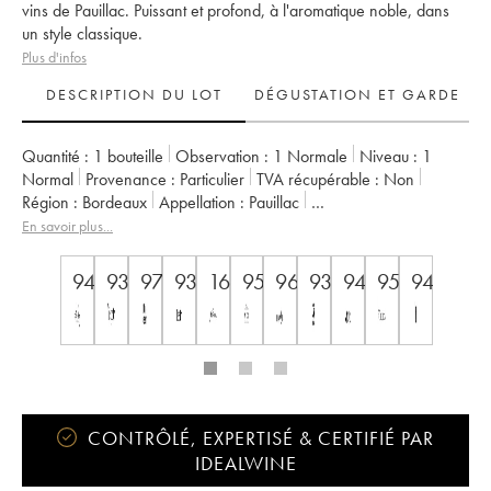
vins de Pauillac. Puissant et profond, à l'aromatique noble, dans
un style classique.
Plus d'infos
DESCRIPTION DU LOT
DÉGUSTATION ET GARDE
Quantité :
1 bouteille
Observation :
1 Normale
Niveau :
1
Normal
Provenance :
particulier
TVA récupérable :
non
Région :
Bordeaux
Appellation :
Pauillac
Classement :
2ème Grand Cru Classé
En savoir plus...
Propriétaire :
Château Pichon Baron
94
93
97
93
16.5++
95
96
93
94
95
94
CONTRÔLÉ, EXPERTISÉ & CERTIFIÉ PAR
IDEALWINE