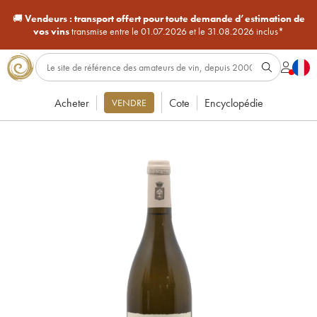
🚚
Vendeurs :
transport offert pour toute demande d’estimation de
vos vins
transmise entre le 01.07.2026 et le 31.08.2026 inclus*
Acheter
Cote
Encyclopédie
VENDRE