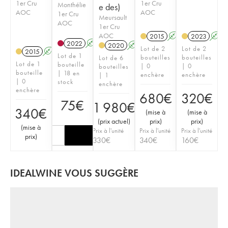
1er Cru
1er Cru
Monthélie
e des)
AOC
AOC
1er Cru
Meursault
AOC
1er Cru
AOC
2015
A
2023
A
2022
A
2020
A
T
Lot de 2
Lot de 2
2015
A
Lot de 1
bouteilles
bouteilles
Lot de 6
Lot de 1
bouteille
| 0
| 0
bouteilles
bouteille
| 18 en
enchère
enchère
| 1
| 0
stock
enchère
enchère
680
€
320
€
75
€
1 980
€
340
€
(
mise à
(
mise à
(
prix actuel
)
prix
)
prix
)
(
mise à
Prix à l'unité
Prix à l'unité
Prix à l'unité
prix
)
330
€
340
€
160
€
IDEALWINE VOUS SUGGÈRE