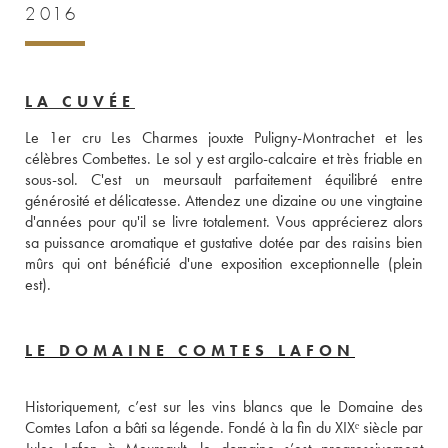
2016
LA CUVÉE
Le 1er cru Les Charmes jouxte Puligny-Montrachet et les 
célèbres Combettes. Le sol y est argilo-calcaire et très friable en 
sous-sol. C'est un meursault parfaitement équilibré entre 
générosité et délicatesse. Attendez une dizaine ou une vingtaine 
d'années pour qu'il se livre totalement. Vous apprécierez alors 
sa puissance aromatique et gustative dotée par des raisins bien 
mûrs qui ont bénéficié d'une exposition exceptionnelle (plein 
est).
LE DOMAINE COMTES LAFON
Historiquement, c’est sur les vins blancs que le Domaine des 
Comtes Lafon a bâti sa légende. Fondé à la fin du XIXᵉ siècle par 