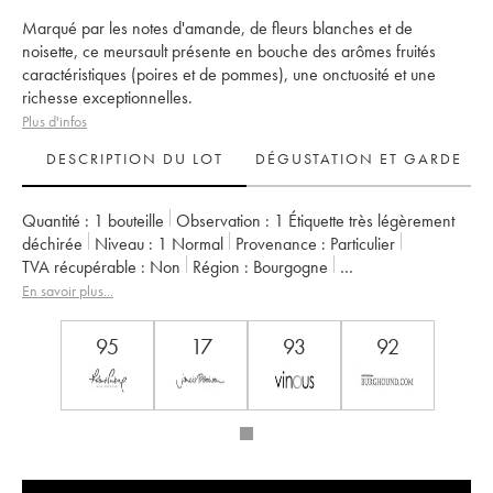
Marqué par les notes d'amande, de fleurs blanches et de
noisette, ce meursault présente en bouche des arômes fruités
caractéristiques (poires et de pommes), une onctuosité et une
richesse exceptionnelles.
Plus d'infos
DESCRIPTION DU LOT
DÉGUSTATION ET GARDE
Quantité :
1 bouteille
Observation :
1 Étiquette très légèrement
déchirée
Niveau :
1
Normal
Provenance :
particulier
TVA récupérable :
non
Région :
Bourgogne
Appellation :
Meursault
Classement :
1er Cru
En savoir plus...
Propriétaire :
Comtes Lafon (Domaine des)
95
17
93
92