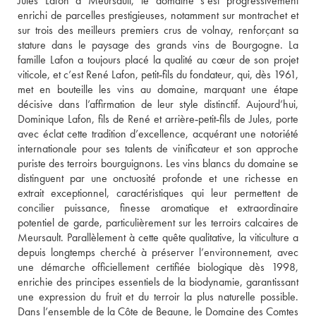
Jules Lafon à Meursault, le domaine s’est progressivement 
enrichi de parcelles prestigieuses, notamment sur montrachet et 
sur trois des meilleurs premiers crus de volnay, renforçant sa 
stature dans le paysage des grands vins de Bourgogne. La 
famille Lafon a toujours placé la qualité au cœur de son projet 
viticole, et c’est René Lafon, petit‑fils du fondateur, qui, dès 1961, 
met en bouteille les vins au domaine, marquant une étape 
décisive dans l’affirmation de leur style distinctif. Aujourd’hui, 
Dominique Lafon, fils de René et arrière‑petit‑fils de Jules, porte 
avec éclat cette tradition d’excellence, acquérant une notoriété 
internationale pour ses talents de vinificateur et son approche 
puriste des terroirs bourguignons. Les vins blancs du domaine se 
distinguent par une onctuosité profonde et une richesse en 
extrait exceptionnel, caractéristiques qui leur permettent de 
concilier puissance, finesse aromatique et extraordinaire 
potentiel de garde, particulièrement sur les terroirs calcaires de 
Meursault. Parallèlement à cette quête qualitative, la viticulture a 
depuis longtemps cherché à préserver l’environnement, avec 
une démarche officiellement certifiée biologique dès 1998, 
enrichie des principes essentiels de la biodynamie, garantissant 
une expression du fruit et du terroir la plus naturelle possible. 
Dans l’ensemble de la Côte de Beaune, le Domaine des Comtes 