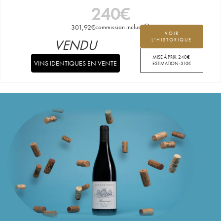
240
€
301,92
€
commission incluse
VOIR
VENDU
L'HISTORIQUE
MISE À PRIX:
240
€
VINS IDENTIQUES EN VENTE
ESTIMATION:
310
€