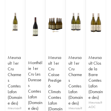
Meursa
Meursa
Meursa
Meursa
Monthél
ult 1er
ult 1er
ult 1er
ult Clos
ie 1er
Cru
Cru
Cru
de la
Cru Les
Charme
Caisse
Charme
Barre
Duresse
s
Prestige
s
Comtes
s
Comtes
6
Comtes
Lafon
Comtes
Lafon
Climats
Lafon
(Domain
Lafon
(Domain
Comtes
(Domain
e des)
(Domain
e des)
Lafon
e des)
Meursault
AOC
e des)
Meursault
(Domain
Meursault