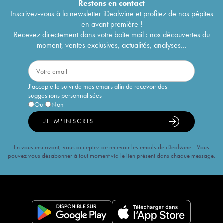
Restons en
contact
Inscrivez-vous à la newsletter iDealwine et profitez de nos pépites
en avant-première !
Recevez directement dans votre boîte mail : nos découvertes du
moment, ventes exclusives, actualités, analyses...
J'accepte le suivi de mes emails afin de recevoir des
suggestions personnalisées
Oui
Non
JE M'INSCRIS
En vous inscrivant, vous acceptez de recevoir les emails de iDealwine. Vous
pouvez vous désabonner à tout moment via le lien présent dans chaque message.