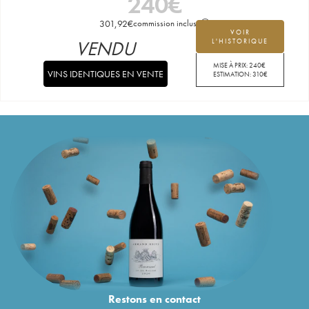
240
€
301,92
€
commission incluse
VOIR
VENDU
L'HISTORIQUE
MISE À PRIX:
240
€
VINS IDENTIQUES EN VENTE
ESTIMATION:
310
€
Restons en
contact