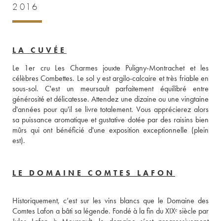
2016
LA CUVÉE
Le 1er cru Les Charmes jouxte Puligny-Montrachet et les 
célèbres Combettes. Le sol y est argilo-calcaire et très friable en 
sous-sol. C'est un meursault parfaitement équilibré entre 
générosité et délicatesse. Attendez une dizaine ou une vingtaine 
d'années pour qu'il se livre totalement. Vous apprécierez alors 
sa puissance aromatique et gustative dotée par des raisins bien 
mûrs qui ont bénéficié d'une exposition exceptionnelle (plein 
est).
LE DOMAINE COMTES LAFON
Historiquement, c’est sur les vins blancs que le Domaine des 
Comtes Lafon a bâti sa légende. Fondé à la fin du XIXᵉ siècle par 