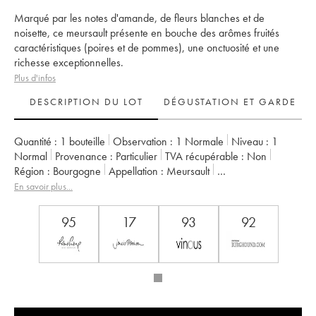
Marqué par les notes d'amande, de fleurs blanches et de
noisette, ce meursault présente en bouche des arômes fruités
caractéristiques (poires et de pommes), une onctuosité et une
richesse exceptionnelles.
Plus d'infos
DESCRIPTION DU LOT
DÉGUSTATION ET GARDE
Quantité :
1 bouteille
Observation :
1 Normale
Niveau :
1
Normal
Provenance :
particulier
TVA récupérable :
non
Région :
Bourgogne
Appellation :
Meursault
Classement :
1er Cru
Propriétaire :
Comtes Lafon (Domaine des)
En savoir plus...
95
17
93
92