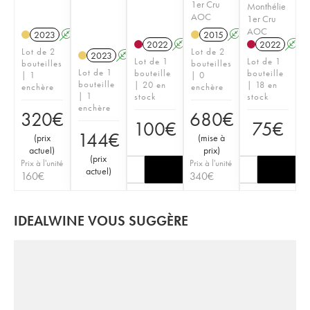
1er Cru
Monthélie
AOC
1er Cru
AOC
2023
A
2015
A
2022
A
2022
A
Lot de 2
Lot de 2
2023
A
Lot de 1
Lot de 1
bouteilles
bouteilles
Lot de 1
bouteille
bouteille
| 1
| 0
bouteille
| 20 en
| 18 en
enchère
enchère
| 1
stock
stock
enchère
320
€
680
€
100
€
75
€
144
€
(
prix
(
mise à
actuel
)
prix
)
(
prix
Prix à l'unité
Prix à l'unité
actuel
)
160
€
340
€
IDEALWINE VOUS SUGGÈRE