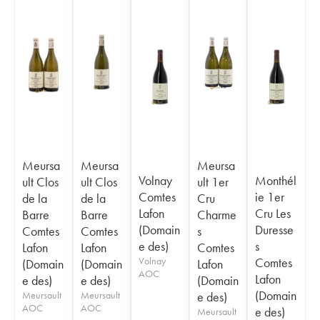
Meursa
Meursa
Meursa
Volnay
Monthél
ult Clos
ult Clos
ult 1er
Comtes
ie 1er
de la
de la
Cru
Lafon
Cru Les
Barre
Barre
Charme
(Domain
Duresse
Comtes
Comtes
s
e des)
s
Lafon
Lafon
Comtes
Volnay
Comtes
(Domain
(Domain
Lafon
AOC
Lafon
e des)
e des)
(Domain
(Domain
Meursault
Meursault
e des)
AOC
AOC
e des)
Meursault