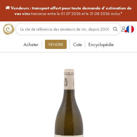
🚚
Vendeurs :
transport offert pour toute demande d’estimation de
vos vins
transmise entre le 01.07.2026 et le 31.08.2026 inclus*
Acheter
Cote
Encyclopédie
VENDRE