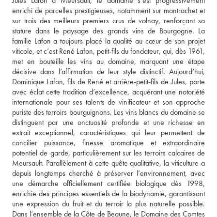
Jules Lafon à Meursault, le domaine s’est progressivement 
enrichi de parcelles prestigieuses, notamment sur montrachet et 
sur trois des meilleurs premiers crus de volnay, renforçant sa 
stature dans le paysage des grands vins de Bourgogne. La 
famille Lafon a toujours placé la qualité au cœur de son projet 
viticole, et c’est René Lafon, petit‑fils du fondateur, qui, dès 1961, 
met en bouteille les vins au domaine, marquant une étape 
décisive dans l’affirmation de leur style distinctif. Aujourd’hui, 
Dominique Lafon, fils de René et arrière‑petit‑fils de Jules, porte 
avec éclat cette tradition d’excellence, acquérant une notoriété 
internationale pour ses talents de vinificateur et son approche 
puriste des terroirs bourguignons. Les vins blancs du domaine se 
distinguent par une onctuosité profonde et une richesse en 
extrait exceptionnel, caractéristiques qui leur permettent de 
concilier puissance, finesse aromatique et extraordinaire 
potentiel de garde, particulièrement sur les terroirs calcaires de 
Meursault. Parallèlement à cette quête qualitative, la viticulture a 
depuis longtemps cherché à préserver l’environnement, avec 
une démarche officiellement certifiée biologique dès 1998, 
enrichie des principes essentiels de la biodynamie, garantissant 
une expression du fruit et du terroir la plus naturelle possible. 
Dans l’ensemble de la Côte de Beaune, le Domaine des Comtes 