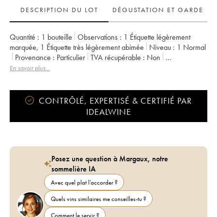
DESCRIPTION DU LOT
DÉGUSTATION ET GARDE
Quantité :
1 bouteille
Observations :
1 Étiquette légèrement
marquée
,
1 Étiquette très légèrement abimée
Niveau :
1
Normal
Provenance :
particulier
TVA récupérable :
non
Région :
Champagne
Appellation :
Champagne
En savoir plus...
Propriétaire :
Taittinger
CONTRÔLÉ, EXPERTISÉ & CERTIFIÉ PAR
IDEALWINE
Posez une question à Margaux, notre
sommelière IA
Avec quel plat l'accorder ?
Quels vins similaires me conseilles-tu ?
Comment le servir ?