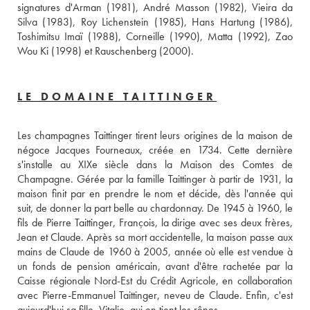
signatures d'Arman (1981), André Masson (1982), Vieira da 
Silva (1983), Roy Lichenstein (1985), Hans Hartung (1986), 
Toshimitsu Imaï (1988), Corneille (1990), Matta (1992), Zao 
Wou Ki (1998) et Rauschenberg (2000).
LE DOMAINE TAITTINGER
Les champagnes Taittinger tirent leurs origines de la maison de 
négoce Jacques Fourneaux, créée en 1734. Cette dernière 
s'installe au XIXe siècle dans la Maison des Comtes de 
Champagne. Gérée par la famille Taittinger à partir de 1931, la 
maison finit par en prendre le nom et décide, dès l'année qui 
suit, de donner la part belle au chardonnay. De 1945 à 1960, le 
fils de Pierre Taittinger, François, la dirige avec ses deux frères, 
Jean et Claude. Après sa mort accidentelle, la maison passe aux 
mains de Claude de 1960 à 2005, année où elle est vendue à 
un fonds de pension américain, avant d'être rachetée par la 
Caisse régionale Nord-Est du Crédit Agricole, en collaboration 
avec Pierre-Emmanuel Taittinger, neveu de Claude. Enfin, c'est 
aujourd'hui sa fille, Vitalie, qui en tient les rênes. 