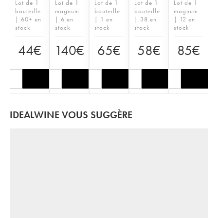
Lot de 1
Lot de 1
Lot de 1
Lot de 1
Lot de 1
bouteille
magnum
bouteille
bouteille
magnum
| 60+ en
| 6 en
| 1 en
| 38 en
| 12 en
stock
stock
stock
stock
stock
44
€
140
€
65
€
58
€
85
€
IDEALWINE VOUS SUGGÈRE