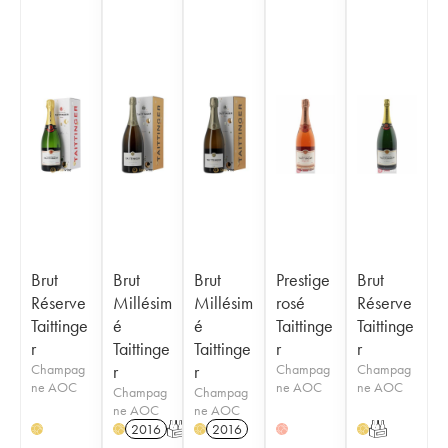
Brut
Brut
Brut
Prestige
Brut
Réserve
Millésim
Millésim
rosé
Réserve
Taittinge
é
é
Taittinge
Taittinge
r
Taittinge
Taittinge
r
r
Champag
r
r
Champag
Champag
ne AOC
ne AOC
ne AOC
Champag
Champag
ne AOC
ne AOC
2016
T
2016
T
H
H
H
H
H