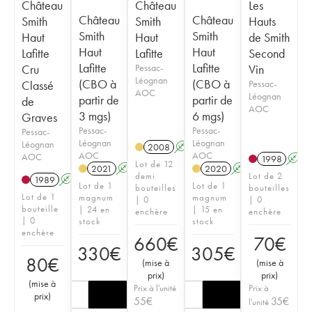
Château
Château
Les
Château
Château
Smith
Smith
Hauts
Smith
Smith
Haut
Haut
de Smith
Haut
Haut
Lafitte
Lafitte
Second
Lafitte
Lafitte
Cru
Pessac-
Vin
Léognan
(CBO à
(CBO à
Classé
Pessac-
AOC
Léognan
partir de
partir de
de
AOC
3 mgs)
6 mgs)
Graves
Pessac-
Pessac-
Pessac-
Léognan
Léognan
Léognan
2008
A
T
AOC
AOC
AOC
1998
A
Lot de 12
2021
A
T
2020
A
T
demi
Lot de 2
1989
A
Lot de 1
Lot de 1
bouteilles
bouteilles
Lot de 1
magnum
magnum
| 0
| 0
bouteille
| 24 en
| 15 en
enchère
enchère
| 0
stock
stock
enchère
660
€
70
€
330
€
305
€
80
€
(
mise à
(
mise à
prix
)
prix
)
(
mise à
Prix à l'unité
Prix à
prix
)
55
€
35
€
l'unité