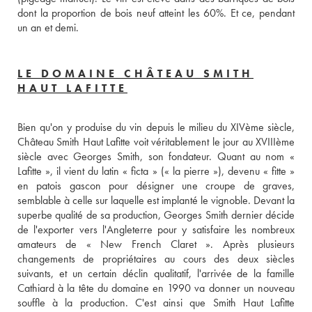
dont la proportion de bois neuf atteint les 60%. Et ce, pendant 
un an et demi.
LE DOMAINE CHÂTEAU SMITH
HAUT LAFITTE
Bien qu'on y produise du vin depuis le milieu du XIVème siècle, 
Château Smith Haut Lafitte voit véritablement le jour au XVIIIème 
siècle avec Georges Smith, son fondateur. Quant au nom « 
Lafitte », il vient du latin « ficta » (« la pierre »), devenu « fitte » 
en patois gascon pour désigner une croupe de graves, 
semblable à celle sur laquelle est implanté le vignoble. Devant la 
superbe qualité de sa production, Georges Smith dernier décide 
de l'exporter vers l'Angleterre pour y satisfaire les nombreux 
amateurs de « New French Claret ». Après plusieurs 
changements de propriétaires au cours des deux siècles 
suivants, et un certain déclin qualitatif, l'arrivée de la famille 
Cathiard à la tête du domaine en 1990 va donner un nouveau 
souffle à la production. C'est ainsi que Smith Haut Lafitte 