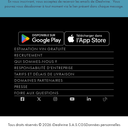
En vous inscrivant, vous acceptez de recevoir les emails de iDealwine. Vous
pouvez vous désabonner à tout moment via le lien présent dans chaque message.
ESTIMATION VIN GRATUITE
RECRUTEMENT
QUI SOMMES-NOUS ?
RESPONSABILITÉ D'ENTREPRISE
TARIFS ET DÉLAIS DE LIVRAISON
DOMAINES PARTENAIRES
PRESSE
FOIRE AUX QUESTIONS
Tous droits réservés © 2026 iDealwine S.A.S.
CGS
Données personnelles