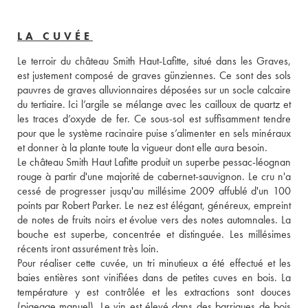
LA CUVÉE
Le terroir du château Smith Haut-Lafitte, situé dans les Graves, 
est justement composé de graves günziennes. Ce sont des sols 
pauvres de graves alluvionnaires déposées sur un socle calcaire 
du tertiaire. Ici l’argile se mélange avec les cailloux de quartz et 
les traces d’oxyde de fer. Ce sous-sol est suffisamment tendre 
pour que le système racinaire puise s’alimenter en sels minéraux 
et donner à la plante toute la vigueur dont elle aura besoin. 
Le château Smith Haut Lafitte produit un superbe pessac-léognan 
rouge à partir d'une majorité de cabernet-sauvignon. Le cru n'a 
cessé de progresser jusqu'au millésime 2009 affublé d'un 100 
points par Robert Parker. Le nez est élégant, généreux, empreint 
de notes de fruits noirs et évolue vers des notes automnales. La 
bouche est superbe, concentrée et distinguée. Les millésimes 
récents iront assurément très loin. 
Pour réaliser cette cuvée, un tri minutieux a été effectué et les 
baies entières sont vinifiées dans de petites cuves en bois. La 
température y est contrôlée et les extractions sont douces 
(pigeage manuel). Le vin est élevé dans des barriques de bois 