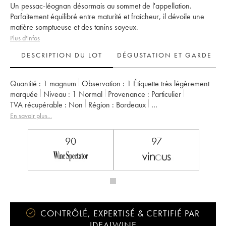
Un pessac-léognan désormais au sommet de l'appellation.
Parfaitement équilibré entre maturité et fraîcheur, il dévoile une
matière somptueuse et des tanins soyeux.
Plus d'infos
DESCRIPTION DU LOT
DÉGUSTATION ET GARDE
Quantité :
1 magnum
Observation :
1 Étiquette très légèrement
marquée
Niveau :
1
Normal
Provenance :
particulier
TVA récupérable :
non
Région :
Bordeaux
Appellation :
Pessac-Léognan
En savoir plus...
Classement :
Cru Classé de Graves
Propriétaire :
Famille Cathiard
90
97
CONTRÔLÉ, EXPERTISÉ & CERTIFIÉ PAR
IDEALWINE