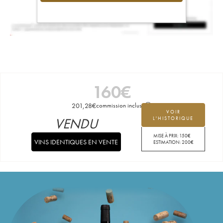
160
€
201,28
€
commission incluse
VOIR
VENDU
L'HISTORIQUE
MISE À PRIX:
150
€
VINS IDENTIQUES EN VENTE
ESTIMATION:
200
€