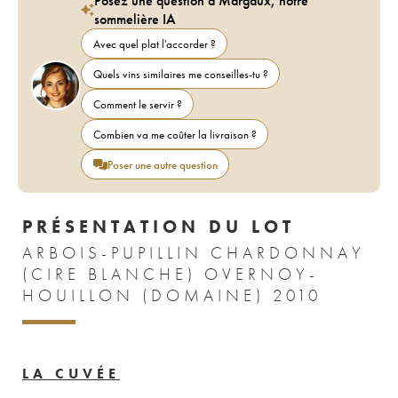
Posez une question à Margaux, notre
sommelière IA
Avec quel plat l'accorder ?
Quels vins similaires me conseilles-tu ?
Comment le servir ?
Combien va me coûter la livraison ?
Poser une autre question
PRÉSENTATION DU LOT
ARBOIS-PUPILLIN CHARDONNAY
(CIRE BLANCHE) OVERNOY-
HOUILLON (DOMAINE) 2010
LA CUVÉE