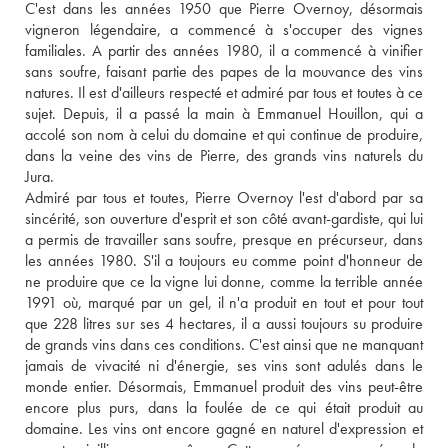
C'est dans les années 1950 que Pierre Overnoy, désormais 
vigneron légendaire, a commencé à s'occuper des vignes 
familiales. A partir des années 1980, il a commencé à vinifier 
sans soufre, faisant partie des papes de la mouvance des vins 
natures. Il est d'ailleurs respecté et admiré par tous et toutes à ce 
sujet. Depuis, il a passé la main à Emmanuel Houillon, qui a 
accolé son nom à celui du domaine et qui continue de produire, 
dans la veine des vins de Pierre, des grands vins naturels du 
Jura. 
Admiré par tous et toutes, Pierre Overnoy l'est d'abord par sa 
sincérité, son ouverture d'esprit et son côté avant-gardiste, qui lui 
a permis de travailler sans soufre, presque en précurseur, dans 
les années 1980. S'il a toujours eu comme point d'honneur de 
ne produire que ce la vigne lui donne, comme la terrible année 
1991 où, marqué par un gel, il n'a produit en tout et pour tout 
que 228 litres sur ses 4 hectares, il a aussi toujours su produire 
de grands vins dans ces conditions. C'est ainsi que ne manquant 
jamais de vivacité ni d'énergie, ses vins sont adulés dans le 
monde entier. Désormais, Emmanuel produit des vins peut-être 
encore plus purs, dans la foulée de ce qui était produit au 
domaine. Les vins ont encore gagné en naturel d'expression et 