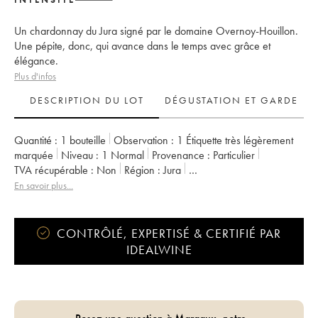
Un chardonnay du Jura signé par le domaine Overnoy-Houillon.
Une pépite, donc, qui avance dans le temps avec grâce et
élégance.
Plus d'infos
DESCRIPTION DU LOT
DÉGUSTATION ET GARDE
Quantité :
1 bouteille
Observation :
1 Étiquette très légèrement
marquée
Niveau :
1
Normal
Provenance :
particulier
TVA récupérable :
non
Région :
Jura
Appellation :
Arbois-Pupillin
En savoir plus...
Propriétaire :
Overnoy-Houillon (Domaine)
CONTRÔLÉ, EXPERTISÉ & CERTIFIÉ PAR
IDEALWINE