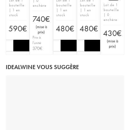
Lot de 1
Lot de 1
Lot de 1
| 0
Lot de 1
bouteille
bouteille
bouteille
enchère
bouteille
| 1 en
| 1 en
| 1 en
| 0
stock
stock
stock
740
€
enchère
590
€
480
€
480
€
(
mise à
430
€
prix
)
Prix à
(
mise à
l'unité
prix
)
370
€
IDEALWINE VOUS SUGGÈRE