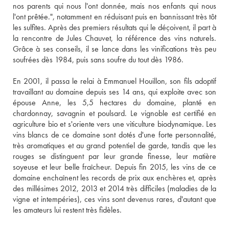
nos parents qui nous l'ont donnée, mais nos enfants qui nous 
l'ont prêtée.", notamment en réduisant puis en bannissant très tôt 
les sulfites. Après des premiers résultats qui le déçoivent, il part à 
la rencontre de Jules Chauvet, la référence des vins naturels. 
Grâce à ses conseils, il se lance dans les vinifications très peu 
soufrées dès 1984, puis sans soufre du tout dès 1986.
En 2001, il passa le relai à Emmanuel Houillon, son fils adoptif 
travaillant au domaine depuis ses 14 ans, qui exploite avec son 
épouse Anne, les 5,5 hectares du domaine, planté en 
chardonnay, savagnin et poulsard. Le vignoble est certifié en 
agriculture bio et s'oriente vers une viticulture biodynamique. Les 
vins blancs de ce domaine sont dotés d'une forte personnalité, 
très aromatiques et au grand potentiel de garde, tandis que les 
rouges se distinguent par leur grande finesse, leur matière 
soyeuse et leur belle fraîcheur. Depuis fin 2015, les vins de ce 
domaine enchaînent les records de prix aux enchères et, après 
des millésimes 2012, 2013 et 2014 très difficiles (maladies de la 
vigne et intempéries), ces vins sont devenus rares, d'autant que 
les amateurs lui restent très fidèles.