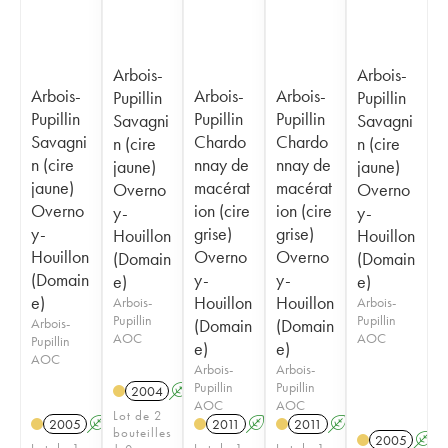
Arbois-
Arbois-
Arbois-
Arbois-
Arbois-
Pupillin
Pupillin
Pupillin
Pupillin
Pupillin
Savagni
Savagni
Savagni
Chardo
Chardo
n (cire
n (cire
n (cire
nnay de
nnay de
jaune)
jaune)
jaune)
macérat
macérat
Overno
Overno
Overno
ion (cire
ion (cire
y-
y-
y-
grise)
grise)
Houillon
Houillon
Houillon
Overno
Overno
(Domain
(Domain
(Domain
y-
y-
e)
e)
e)
Houillon
Houillon
Arbois-
Arbois-
Pupillin
Pupillin
Arbois-
(Domain
(Domain
AOC
AOC
Pupillin
e)
e)
AOC
Arbois-
Arbois-
Pupillin
Pupillin
2004
A
S
AOC
AOC
Lot de 2
2005
A
S
2011
A
S
2011
A
S
bouteilles
2005
A