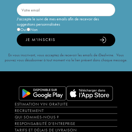
J'accepte le suivi de mes emails afin de recevoir des
suggestions personnalisées
Oui
Non
JE M'INSCRIS
En vous inscrivant, vous acceptez de recevoir les emails de iDealwine. Vous
pouvez vous désabonner à tout moment via le lien présent dans chaque message.
ESTIMATION VIN GRATUITE
RECRUTEMENT
QUI SOMMES-NOUS ?
RESPONSABILITÉ D'ENTREPRISE
TARIFS ET DÉLAIS DE LIVRAISON