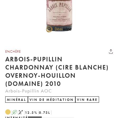
ENCHÈRE
ARBOIS-PUPILLIN
CHARDONNAY (CIRE BLANCHE)
OVERNOY-HOUILLON
(DOMAINE) 2010
Arbois-Pupillin AOC
MINÉRAL
VIN DE MÉDITATION
VIN RARE
A
S
12.5
%
0.75
L
INTENSITÉ