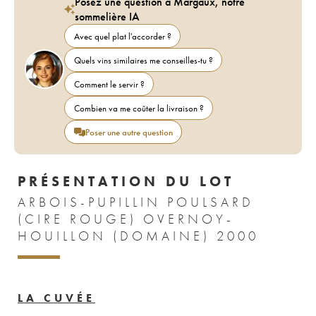
Posez une question à Margaux, notre
sommelière IA
Avec quel plat l'accorder ?
Quels vins similaires me conseilles-tu ?
Comment le servir ?
Combien va me coûter la livraison ?
Poser une autre question
PRÉSENTATION DU LOT
ARBOIS-PUPILLIN POULSARD
(CIRE ROUGE) OVERNOY-
HOUILLON (DOMAINE) 2000
LA CUVÉE