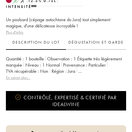
A
S
12.5
%
0.75
L
INTENSITÉ
Un poulsard (cépage autochtone du Jura) tout simplement
magique, d'une délicatesse incroyable !
Plus d'infos
DESCRIPTION DU LOT
DÉGUSTATION ET GARDE
Quantité :
1 bouteille
Observation :
1 Étiquette très légèrement
marquée
Niveau :
1
Normal
Provenance :
particulier
TVA récupérable :
non
Région :
Jura
Appellation :
Arbois-Pupillin
En savoir plus...
Propriétaire :
Overnoy-Houillon (Domaine)
CONTRÔLÉ, EXPERTISÉ & CERTIFIÉ PAR
IDEALWINE