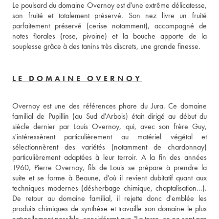
Le poulsard du domaine Overnoy est d'une extrême délicatesse, 
son fruité et totalement préservé. Son nez livre un fruité 
parfaitement préservé (cerise notamment), accompagné de 
notes florales (rose, pivoine) et la bouche apporte de la 
souplesse grâce à des tanins très discrets, une grande finesse.
LE DOMAINE OVERNOY
Overnoy est une des références phare du Jura. Ce domaine 
familial de Pupillin (au Sud d'Arbois) était dirigé au début du 
siècle dernier par Louis Overnoy, qui, avec son frère Guy, 
s'intéressèrent particulièrement au matériel végétal et 
sélectionnèrent des variétés (notamment de chardonnay) 
particulièrement adaptées à leur terroir. A la fin des années 
1960, Pierre Overnoy, fils de Louis se prépare à prendre la 
suite et se forme à Beaune, d'où il revient dubitatif quant aux 
techniques modernes (désherbage chimique, chaptalisation...). 
De retour au domaine familial, il rejette donc d'emblée les 
produits chimiques de synthèse et travaille son domaine le plus 
naturellement possible, considérant que "La terre, ce ne sont pas 