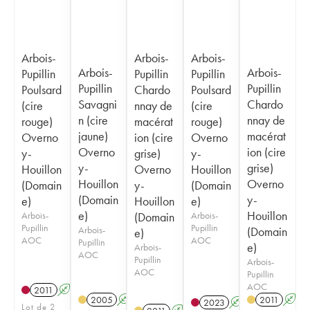
Arbois-
Arbois-
Arbois-
Arbois-
Arbois-
Pupillin
Pupillin
Pupillin
Pupillin
Pupillin
Poulsard
Chardo
Poulsard
Savagni
Chardo
(cire
nnay de
(cire
n (cire
nnay de
rouge)
macérat
rouge)
jaune)
macérat
Overno
ion (cire
Overno
Overno
ion (cire
y-
grise)
y-
y-
grise)
Houillon
Overno
Houillon
Houillon
Overno
(Domain
y-
(Domain
(Domain
y-
e)
Houillon
e)
e)
Houillon
Arbois-
(Domain
Arbois-
Pupillin
Pupillin
Arbois-
(Domain
e)
AOC
AOC
Pupillin
e)
Arbois-
AOC
Pupillin
Arbois-
AOC
Pupillin
AOC
2011
A
S
2005
A
S
2011
A
S
2023
A
S
Lot de 2