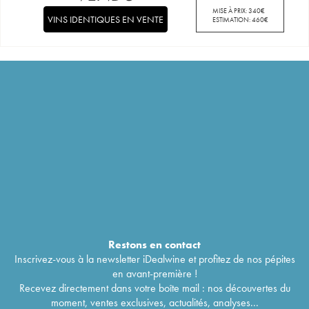
MISE À PRIX:
340
€
VINS IDENTIQUES EN VENTE
ESTIMATION:
460
€
Restons en
contact
Inscrivez-vous à la newsletter iDealwine et profitez de nos pépites
en avant-première !
Recevez directement dans votre boîte mail : nos découvertes du
moment, ventes exclusives, actualités, analyses...