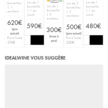
2011
A
S
Lot de 1
Lot de 1
bouteilles
Lot de 2
Lot de 1
bouteille
bouteille
| 1
bouteilles
bouteille
| 1 en
| 1 en
enchère
| 2
| 0
stock
stock
enchères
enchère
620
€
590
€
480
€
500
€
300
€
(
prix
actuel
)
(
prix actuel
)
(
mise à
Prix à l'unité
Prix à l'unité
prix
)
310
€
250
€
IDEALWINE VOUS SUGGÈRE