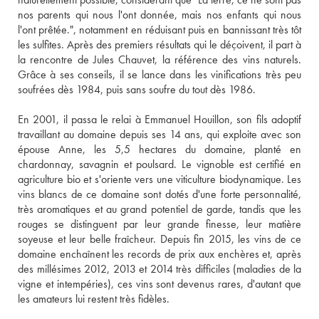
nos parents qui nous l'ont donnée, mais nos enfants qui nous 
l'ont prêtée.", notamment en réduisant puis en bannissant très tôt 
les sulfites. Après des premiers résultats qui le déçoivent, il part à 
la rencontre de Jules Chauvet, la référence des vins naturels. 
Grâce à ses conseils, il se lance dans les vinifications très peu 
soufrées dès 1984, puis sans soufre du tout dès 1986.
En 2001, il passa le relai à Emmanuel Houillon, son fils adoptif 
travaillant au domaine depuis ses 14 ans, qui exploite avec son 
épouse Anne, les 5,5 hectares du domaine, planté en 
chardonnay, savagnin et poulsard. Le vignoble est certifié en 
agriculture bio et s'oriente vers une viticulture biodynamique. Les 
vins blancs de ce domaine sont dotés d'une forte personnalité, 
très aromatiques et au grand potentiel de garde, tandis que les 
rouges se distinguent par leur grande finesse, leur matière 
soyeuse et leur belle fraîcheur. Depuis fin 2015, les vins de ce 
domaine enchaînent les records de prix aux enchères et, après 
des millésimes 2012, 2013 et 2014 très difficiles (maladies de la 
vigne et intempéries), ces vins sont devenus rares, d'autant que 
les amateurs lui restent très fidèles.