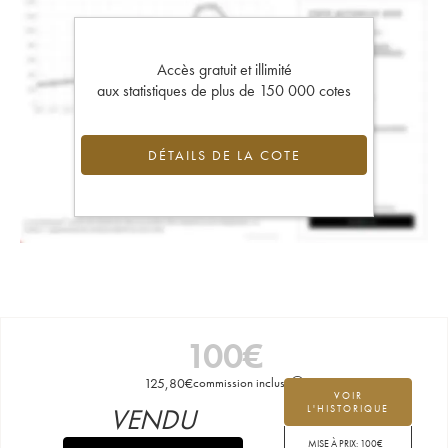
Accès gratuit et illimité
aux statistiques de plus de 150 000 cotes
DÉTAILS DE LA COTE
100
€
125,80
€
commission incluse
VOIR
VENDU
L'HISTORIQUE
MISE À PRIX:
100
€