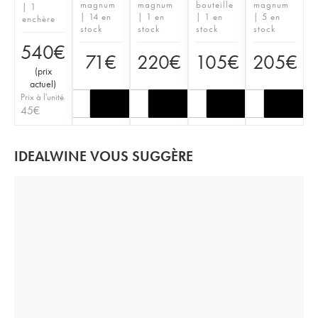
magnum
magnum
bouteille
magnum
| 1
| 14 en
| 1 en
| 1 en
| 5 en
enchère
stock
stock
stock
stock
540
€
71
€
220
€
105
€
205
€
(
prix
actuel
)
Prix à l'unité
45
€
IDEALWINE VOUS SUGGÈRE