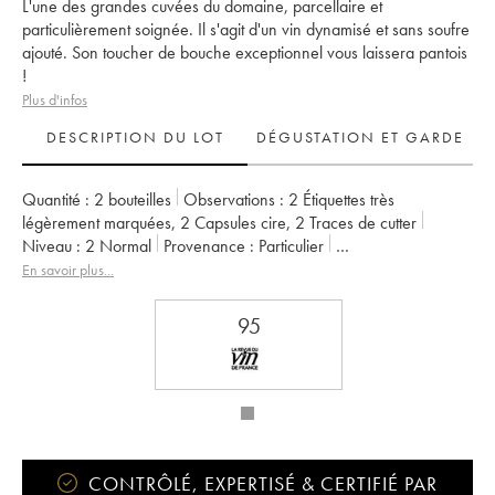
L'une des grandes cuvées du domaine, parcellaire et
particulièrement soignée. Il s'agit d'un vin dynamisé et sans soufre
ajouté. Son toucher de bouche exceptionnel vous laissera pantois
!
Plus d'infos
DESCRIPTION DU LOT
DÉGUSTATION ET GARDE
Quantité :
2 bouteilles
Observations :
2 Étiquettes très
légèrement marquées
,
2 Capsules cire
,
2 Traces de cutter
Niveau :
2
Normal
Provenance :
particulier
TVA récupérable :
non
Région :
Bordeaux
En savoir plus...
Appellation :
Francs Côtes de Bordeaux
Propriétaire :
Jean-Pierre et Pascal Amoreau
95
CONTRÔLÉ, EXPERTISÉ & CERTIFIÉ PAR