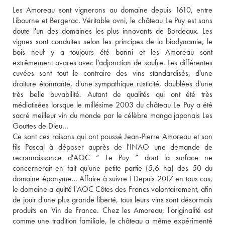
Les Amoreau sont vignerons au domaine depuis 1610, entre 
Libourne et Bergerac. Véritable ovni, le château Le Puy est sans 
doute l'un des domaines les plus innovants de Bordeaux. Les 
vignes sont conduites selon les principes de la biodynamie, le 
bois neuf y a toujours été banni et les Amoreau sont 
extrêmement avares avec l’adjonction de soufre. Les différentes 
cuvées sont tout le contraire des vins standardisés, d'une 
droiture étonnante, d'une sympathique rusticité, doublées d'une 
très belle buvabilité. Autant de qualités qui ont été très 
médiatisées lorsque le millésime 2003 du château Le Puy a été 
sacré meilleur vin du monde par le célèbre manga japonais Les 
Gouttes de Dieu… 
Ce sont ces raisons qui ont poussé Jean-Pierre Amoreau et son 
fils Pascal à déposer auprès de l'INAO une demande de 
reconnaissance d'AOC “ Le Puy ” dont la surface ne 
concernerait en fait qu'une petite partie (5,6 ha) des 50 du 
domaine éponyme… Affaire à suivre ! Depuis 2017 en tous cas, 
le domaine a quitté l'AOC Côtes des Francs volontairement, afin 
de jouir d'une plus grande liberté, tous leurs vins sont désormais 
produits en Vin de France. Chez les Amoreau, l'originalité est 
comme une tradition familiale, le château a même expérimenté 