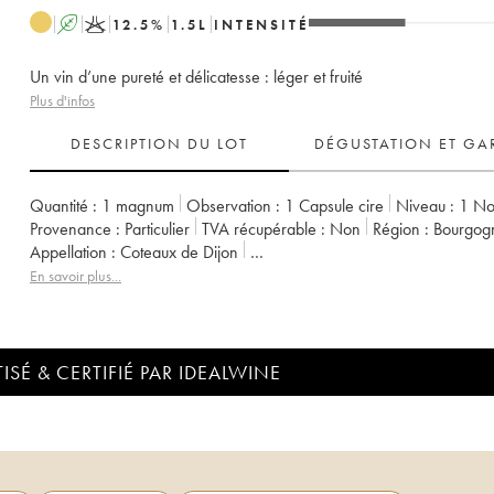
A
K
12.5
%
1.5
L
INTENSITÉ
Un vin d’une pureté et délicatesse : léger et fruité
Plus d'infos
DESCRIPTION DU LOT
DÉGUSTATION ET GA
Quantité :
1 magnum
Observation :
1 Capsule cire
Niveau :
1
No
Provenance :
particulier
TVA récupérable :
non
Région :
Bourgog
Appellation :
Coteaux de Dijon
Propriétaire :
Domaine de la Cras - Marc Soyard
En savoir plus...
ISÉ & CERTIFIÉ PAR IDEALWINE