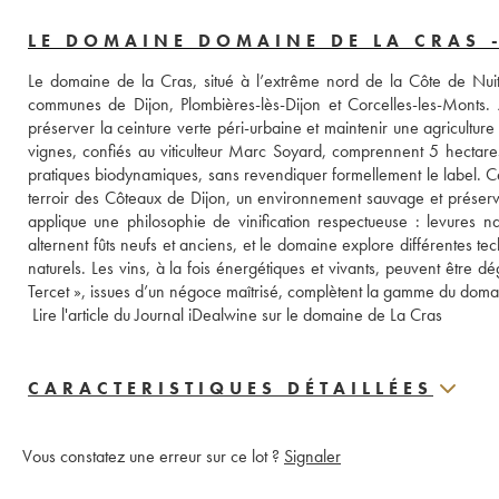
LE DOMAINE DOMAINE DE LA CRAS 
Le domaine de la Cras, situé à l’extrême nord de la Côte de Nuits
communes de Dijon, Plombières-lès-Dijon et Corcelles-les-Monts. 
préserver la ceinture verte péri-urbaine et maintenir une agricultur
vignes, confiés au viticulteur Marc Soyard, comprennent 5 hectares
pratiques biodynamiques, sans revendiquer formellement le label. Cet
terroir des Côteaux de Dijon, un environnement sauvage et prése
applique une philosophie de vinification respectueuse : levures na
alternent fûts neufs et anciens, et le domaine explore différentes tec
naturels. Les vins, à la fois énergétiques et vivants, peuvent être d
Tercet », issues d’un négoce maîtrisé, complètent la gamme du domain
 Lire l'article du Journal iDealwine sur le domaine de La Cras
CARACTERISTIQUES DÉTAILLÉES
Vous constatez une erreur sur ce lot ?
Signaler