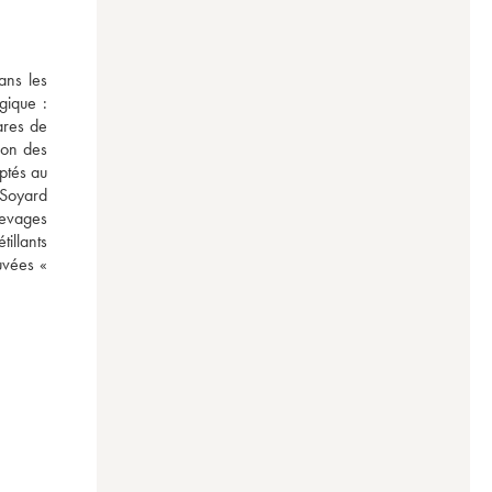
ns les 
ique : 
res de 
on des 
ptés au 
Soyard 
evages 
illants 
uvées « 