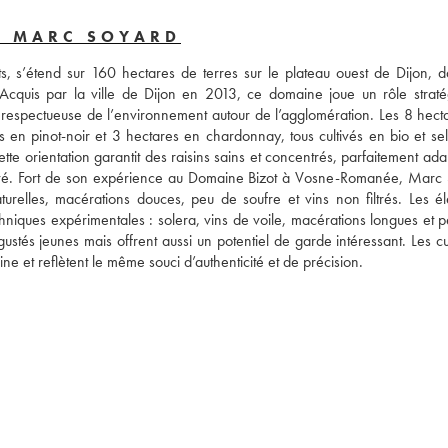
- MARC SOYARD
, s’étend sur 160 hectares de terres sur le plateau ouest de Dijon, da
Acquis par la ville de Dijon en 2013, ce domaine joue un rôle stratég
e respectueuse de l’environnement autour de l’agglomération. Les 8 hecta
 en pinot-noir et 3 hectares en chardonnay, tous cultivés en bio et sel
te orientation garantit des raisins sains et concentrés, parfaitement ada
rvé. Fort de son expérience au Domaine Bizot à Vosne-Romanée, Marc 
turelles, macérations douces, peu de soufre et vins non filtrés. Les él
hniques expérimentales : solera, vins de voile, macérations longues et pét
égustés jeunes mais offrent aussi un potentiel de garde intéressant. Les c
e et reflètent le même souci d’authenticité et de précision.