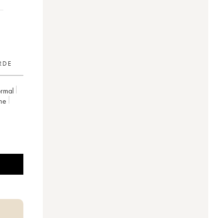
RDE
rmal
ne