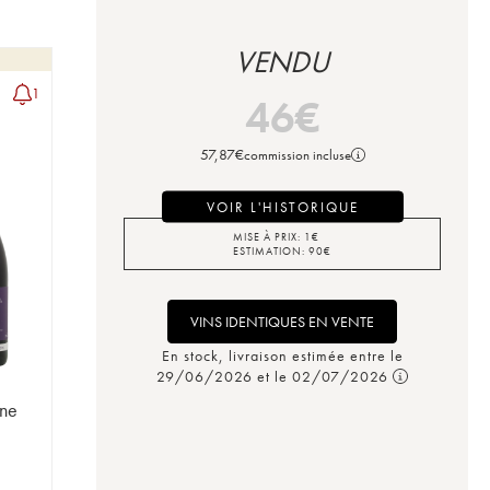
VENDU
1
46
€
57,87
€
commission incluse
VOIR L'HISTORIQUE
MISE À PRIX:
1
€
ESTIMATION:
90
€
VINS IDENTIQUES EN VENTE
En stock, livraison estimée entre le
29/06/2026 et le 02/07/2026
ne