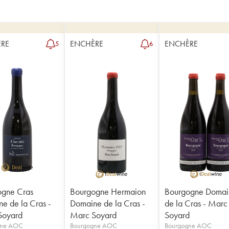
RE
ENCHÈRE
ENCHÈRE
5
6
ogne Cras
Bourgogne Hermaion
Bourgogne Domai
e de la Cras -
Domaine de la Cras -
de la Cras - Marc
Soyard
Marc Soyard
Soyard
gne AOC
Bourgogne AOC
Bourgogne AOC