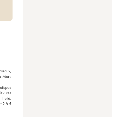
teaux, 
à Marc 
atiques 
evures 
fruité. 
 2 à 5 