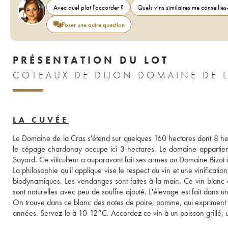
Avec quel plat l'accorder ?
Quels vins similaires me conseilles-
Poser une autre question
PRÉSENTATION DU LOT
COTEAUX DE DIJON DOMAINE DE L
LA CUVÉE
Le Domaine de la Cras s'étend sur quelques 160 hectares dont 8 hecta
le cépage chardonay occupe ici 3 hectares. Le domaine appartient
Soyard. Ce viticulteur a auparavant fait ses armes au Domaine Bizo
La philosophie qu'il applique vise le respect du vin et une vinificatio
biodynamiques. Les vendanges sont faites à la main. Ce vin blanc es
sont naturelles avec peu de souffre ajouté. L'élevage est fait dans u
On trouve dans ce blanc des notes de poire, pomme, qui expriment 
années. Servez-le à 10-12°C. Accordez ce vin à un poisson grillé, u