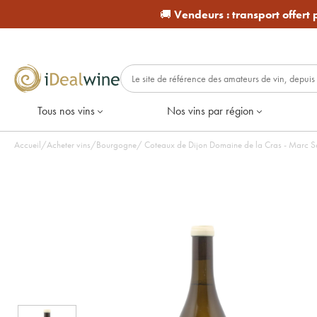
🚚
Vendeurs :
transport offert
Tous nos vins
Nos vins par région
Accueil
/
Acheter vins
/
Bourgogne
/
Coteaux de Dijon Domaine de la Cras - Marc 