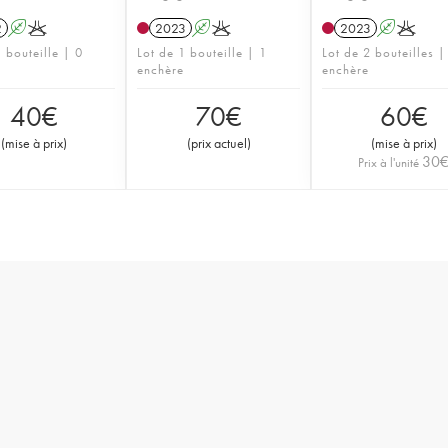
2
A
K
2023
A
K
2023
A
K
 bouteille | 0
Lot de 1 bouteille | 1
Lot de 2 bouteilles |
enchère
enchère
40
€
70
€
60
€
(
mise à prix
)
(
prix actuel
)
(
mise à prix
)
30
Prix à l'unité