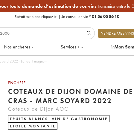
 pour toute demande d’estimation de vos vins
transmise entre le 
Retrait sur place
cliquez ici
|
Un conseil en vin ?
01 56 05 86 10
VENDRE MES VINS
Nos enchères
Services +
✨
Mon Som
Soyard 2022 - Lot de 1 magnum
ENCHÈRE
COTEAUX DE DIJON DOMAINE DE
CRAS - MARC SOYARD 2022
Coteaux de Dijon AOC
FRUITS BLANCS
VIN DE GASTRONOMIE
ETOILE MONTANTE