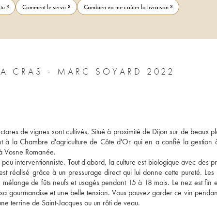
tu ?
Comment le servir ?
Combien va me coûter la livraison ?
A CRAS - MARC SOYARD 2022
res de vignes sont cultivés. Situé à proximité de Dijon sur de beaux pla
 à la Chambre d'agriculture de Côte d'Or qui en a confié la gestion 
t à Vosne Romanée. 
n peu interventionniste. Tout d'abord, la culture est biologique avec des pr
t réalisé grâce à un pressurage direct qui lui donne cette pureté. Les l
n mélange de fûts neufs et usagés pendant 15 à 18 mois. Le nez est fin et 
sa gourmandise et une belle tension. Vous pouvez garder ce vin pendant
ne terrine de Saint-Jacques ou un rôti de veau.