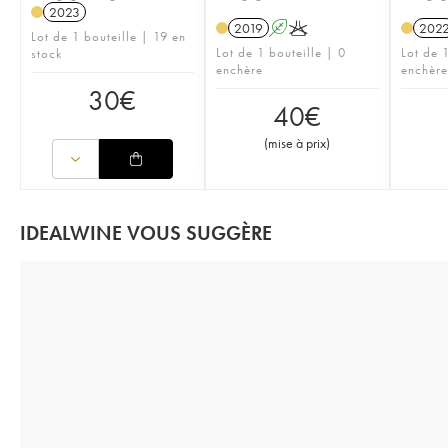
2023
2019
A
K
202
Lot de 1 bouteille | 19 en
Lot de 1 bouteille | 0
Lot de 1
stock
enchère
enchère
30
€
40
€
(
mise à prix
)
IDEALWINE VOUS SUGGÈRE