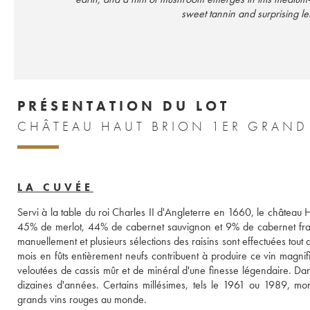
sweet tannin and surprising l
PRÉSENTATION DU LOT
CHÂTEAU HAUT BRION 1ER GRAND
LA CUVÉE
Servi à la table du roi Charles II d'Angleterre en 1660, le château 
45% de merlot, 44% de cabernet sauvignon et 9% de cabernet franc
manuellement et plusieurs sélections des raisins sont effectuées tout
mois en fûts entièrement neufs contribuent à produire ce vin magnif
veloutées de cassis mûr et de minéral d'une finesse légendaire. Dans 
dizaines d'années. Certains millésimes, tels le 1961 ou 1989, mont
grands vins rouges au monde.