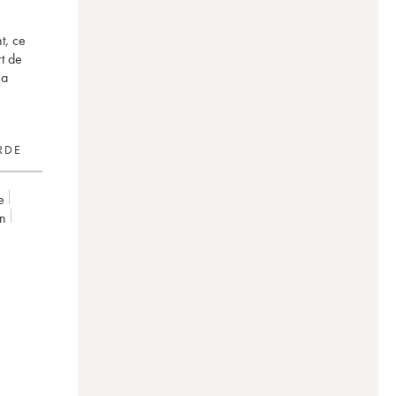
t, ce
rt de
sa
RDE
e
on
0