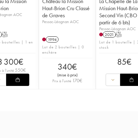
u la Mission
Château la Mission
La Chapelle de La
rion
Haut-Brion Cru Classé
Mission Haut-Brio
Léognan AOC
de Graves
Second Vin (CBO
Pessac-Léognan AOC
partir de 6 bts)
Pessac-Léognan AOC
T
2021
T
1994
 bouteilles | 1 en
Lot de 1 bouteille | 
Lot de 2 bouteilles | 0
stock
enchère
3 300
€
85
€
340
€
550
€
x à l'unité
(
mise à prix
)
170
€
Prix à l'unité