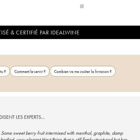
ISÉ & CERTIFIÉ PAR IDEALWINE
tu ?
Comment le servir ?
Combien va me coûter la livraison ?
ISENT LES EXPERTS...
. Some sweet berry fruit intermixed with menthol, graphite, damp
ied, very elegant Haut Brion that is still firmly structured but has