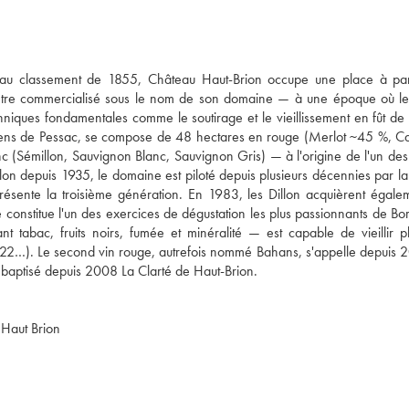
 au classement de 1855, Château Haut-Brion occupe une place à par
 à être commercialisé sous le nom de son domaine — à une époque où le 
iques fondamentales comme le soutirage et le vieillissement en fût de 
ziens de Pessac, se compose de 48 hectares en rouge (Merlot ~45 %, Ca
(Sémillon, Sauvignon Blanc, Sauvignon Gris) — à l'origine de l'un des 
llon depuis 1935, le domaine est piloté depuis plusieurs décennies par la 
ésente la troisième génération. En 1983, les Dillon acquièrent égalem
e constitue l'un des exercices de dégustation les plus passionnants de Bo
abac, fruits noirs, fumée et minéralité — est capable de vieillir plu
22…). Le second vin rouge, autrefois nommé Bahans, s'appelle depuis 2
u Haut Brion