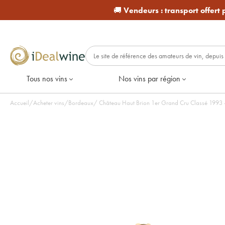
🚚
Vendeurs :
transport offert
Tous nos vins
Nos vins par région
Accueil
/
Acheter vins
/
Bordeaux
/
Château Haut Brion 1er Grand Cru Classé 1993 - 