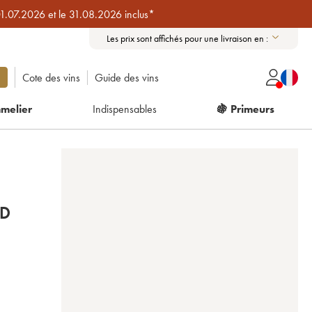
01.07.2026 et le 31.08.2026 inclus*
Les prix sont affichés pour une livraison en :
Cote des vins
Guide des vins
melier
Indispensables
🍇 Primeurs
ND