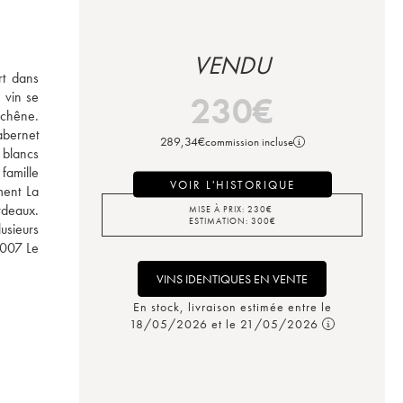
VENDU
t dans 
vin se 
230
€
chêne. 
bernet 
289,34
€
commission incluse
blancs 
famille 
VOIR L'HISTORIQUE
ent La 
rdeaux. 
MISE À PRIX:
230
€
ESTIMATION:
300
€
sieurs 
007 Le 
VINS IDENTIQUES EN VENTE
En stock, livraison estimée entre le
18/05/2026 et le 21/05/2026