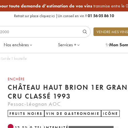
 pour toute demande d’estimation de vos vins
transmise entre le 
Retrait sur place
cliquez ici
|
Un conseil en vin ?
01 56 05 86 10
VENDRE MES VINS
Nos enchères
Services +
✨
Mon Som
Lot de 1 bouteille
ENCHÈRE
CHÂTEAU HAUT BRION 1ER GRA
CRU CLASSÉ 1993
Pessac-Léognan AOC
FRUITS NOIRS
VIN DE GASTRONOMIE
ICÔNE
12.5
%
0.75
L
INTENSITÉ