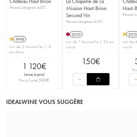
Château Haut Brion
La Chapelle de La
Châtea
Pessac-Léognan AOC
Mission Haut-Brion
Haut-B
Second Vin
Pessac-
Pessac-Léognan AOC
2010
2015
1998
Lot de 1 bouteille | 20 en
Lot de 6
Lot de 2 bouteilles | 0
stock
stock
enchère
150
€
1 120
€
Pri
(
mise à prix
)
560
€
Prix à l'unité
IDEALWINE VOUS SUGGÈRE