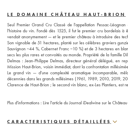
LE DOMAINE CHÂTEAU HAUT-BRION
Seul Premier Grand Cru Classé de l'appellation Pessac-Léognan
l'histoire du vin. Fondé dès 1525, il fut le premier cru bordelais
vendait anonymement — et le premier château à introduire des techn
Son vignoble de 51 hectares, planté sur les célèbres graviers gun
Sauvignon ~44 %, Cabernet Franc ~10 %) et de 3 hectares en blanc 
secs les plus rares et convoités au monde. Propriété de la famille Di
Delmas : Jean-Philippe Delmas, directeur général délégué, en repr
Mission Haut-Brion, voisin immédiat, dont la confrontation millésimé
Le grand vin — d'une complexité aromatique incomparable, mêlant t
décennies dans les grands millésimes (1961, 1989, 2010, 2019, 20
Plus d'informations : 
Lire l'article du Journal iDealwine sur le Châtea
CARACTERISTIQUES DÉTAILLÉES