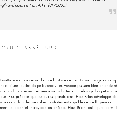
ength and ripeness." R. PArker (01/2003)
 CRU CLASSÉ 1993
Haut-Brion n'a pas cessé d'écrire l'histoire depuis. L'assemblage est com
 et d'une touche de petit verdot. Les vendanges sont bien entendu réa
 au long du processus. Les rendements limités et un élevage long et soign
ique. Plus précoce que les autres grands crus, Haut Brion développe des
les grands millésimes, il est parfaitement capable de vieillir pendant pl
rent le potentiel incroyable du château Haut Brion, qui figure parmi le