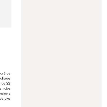
posé de 
lisées 
é de 22 
 notes 
usieurs 
s plus 