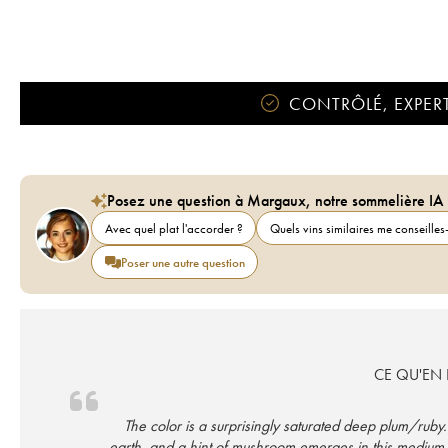
CONTRÔLÉ, EXPERT
Posez une question à Margaux, notre sommelière IA
Avec quel plat l'accorder ?
Quels vins similaires me conseilles-
Poser une autre question
CE QU'EN D
The color is a surprisingly saturated deep plum/ruby
earth, and a hint of mushroom emerges in this medium-bod