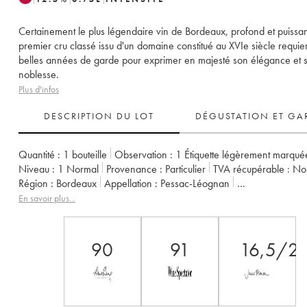
Certainement le plus légendaire vin de Bordeaux, profond et puissan
premier cru classé issu d'un domaine constitué au XVIe siècle requie
belles années de garde pour exprimer en majesté son élégance et 
noblesse.
Plus d'infos
DESCRIPTION DU LOT
DÉGUSTATION ET GA
Quantité :
1 bouteille
Observation :
1 Étiquette légèrement marqué
Niveau :
1
Normal
Provenance :
particulier
TVA récupérable :
n
Région :
Bordeaux
Appellation :
Pessac-Léognan
Classement :
1er Grand Cru Classé
En savoir plus...
Propriétaire :
Domaines Clarence Dillon
90
91
16,5/2