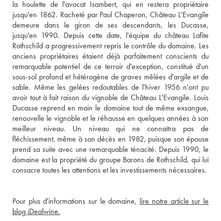
la houlette de l'avocat Isambert, qui en restera propriétaire 
jusqu'en 1862. Racheté par Paul Chaperon, Château L'Evangile 
demeure dans le giron de ses descendants, les Ducasse, 
jusqu'en 1990. Depuis cette date, l'équipe du château Lafite 
Rothschild a progressivement repris le contrôle du domaine. Les 
anciens propriétaires étaient déjà parfaitement conscients du 
remarquable potentiel de ce terroir d'exception, constitué d'un 
sous-sol profond et hétérogène de graves mêlées d'argile et de 
sable. Même les gelées redoutables de l'hiver 1956 n'ont pu 
avoir tout à fait raison du vignoble de Château L'Evangile. Louis 
Ducasse reprend en main le domaine tout de même exsangue, 
renouvelle le vignoble et le réhausse en quelques années à son 
meilleur niveau. Un niveau qui ne connaîtra pas de 
fléchissement, même à son décès en 1982, puisque son épouse 
prend sa suite avec une remarquable ténacité. Depuis 1990, le 
domaine est la propriété du groupe Barons de Rothschild, qui lui 
consacre toutes les attentions et les investissements nécessaires.
Pour plus d'informations sur le domaine, 
lire notre article sur le 
blog iDealwine.