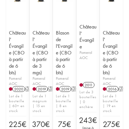
Château
Château
Château
Blason
Château
l'
l'
l'
de
l'
Évangil
Évangil
Évangil
l'Evangil
Évangil
e
e (CBO
e (CBO
e (CBO
e (CBO
Pomerol
AOC
à partir
à partir
à partir
à partir
de 6
de 3
de 6
de 6
bts)
mgs)
bts)
bts)
Pomerol
Pomerol
Pomerol
Pomerol
AOC
AOC
AOC
AOC
2011
2020
T
2019
T
2019
T
2016
T
Lot de 3
Lot de 1
Lot de 1
Lot de 1
Lot de 1
bouteilles
bouteille
magnum
bouteille
bouteille
| 0
| 60+ en
| 15 en
| 8 en
| 19 en
enchère
stock
stock
stock
stock
243
€
225
€
370
€
75
€
275
€
(
mise à