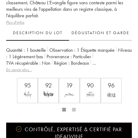
classement, Château L'Evangile figure sans conteste parmi les
meilleurs vins de l'appellation dans un registre classique, à
l'équilibre parfait.
Plus d'infos
DESCRIPTION DU LOT
DÉGUSTATION ET GARDE
Quantité :
1 bouteille
Observation :
1 Étiquette marquée
Niveau
:
1
Légèrement bas
Provenance :
particulier
TVA récupérable :
non
Région :
Bordeaux
Appellation :
Pomerol
Propriétaire :
SC du Château L'Evangile
En savoir plus...
95
92
19
90
96
CONTRÔLÉ, EXPERTISÉ & CERTIFIÉ PAR
IDEALWINE