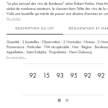
"Le plus sensuel des vins de Bordeaux" selon Robert Parker. Haut M
séduit de nombreux amateurs, le classant dans l'élite des vins de la 
Voilà une bouteille qui mérite de passer une dizaine d'années en ca
Plus d'infos
DESCRIPTION DU LOT
DÉGUSTATION ET GA
Quantité :
2 bouteilles
Observation :
2 Normales
Niveau :
2
Nor
Provenance :
particulier
TVA récupérable :
non
Région :
Bordeau
Appellation :
Saint-Estèphe
Propriétaire :
Henri Duboscq
En savoir plus...
92
15
93
95
92
92