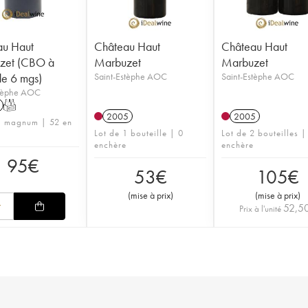
au Haut
Château Haut
Château Haut
zet (CBO à
Marbuzet
Marbuzet
de 6 mgs)
Saint-Estèphe AOC
Saint-Estèphe AOC
stèphe AOC
T
2005
2005
1 magnum | 52 en
Lot de 1 bouteille | 0
Lot de 2 bouteilles |
enchère
enchère
95
€
53
€
105
€
(
mise à prix
)
(
mise à prix
)
52,5
Prix à l'unité