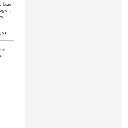
arbuzet
région.
ve.
RDE
mal
x