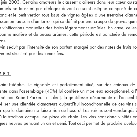
juin 2003. Certains amateurs le classent d’ailleurs dans leur cœur au ra
ssionnels ne tarissent pas d’éloges devant ce saint-estèphe composé de c
nc et le petit verdot, tous issus de vignes âgées d’une trentaine d’anné
ssement au sein d’un terroir qui se définit par une croupe de graves gunz
es vinifications manuelles des baies légèrement surmûries. En cave, celles-
 bonne matière et de beaux arômes, cette période est ponctuée de remo
ves. 
in séduit par l’intensité de son parfum marqué par des notes de fruits ro
n est structuré par des tanins fins.
ZET
nt-Estèphe. Le vignoble est parfaitement situé, sur des coteaux de 
ente dans l'assemblage (40%) lui confère un moelleux exceptionnel, à l'o
né par Robert Parker. Le talent, la gentillesse désarmante et l'accueil t
liser une clientèle d'amateurs aujourd'hui inconditionnelle de ces vins s
ir que le domaine ne laisse rien au hasard. Les raisins sont vendangés à
ù la tradition occupe une place de choix. Les vins sont donc vinifiés en
iques neuves pendant un an et demi. Tout ceci permet de produire quelqu