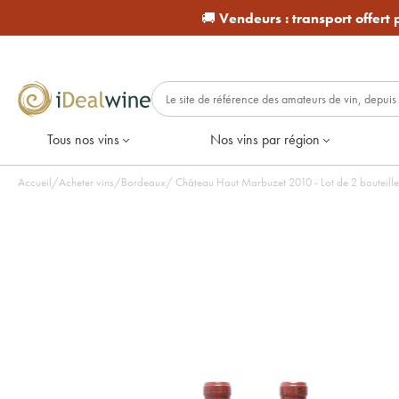
🚚
Vendeurs :
transport offert
Tous nos vins
Nos vins par région
Accueil
/
Acheter vins
/
Bordeaux
/
Château Haut Marbuzet 2010 - Lot de 2 bouteille