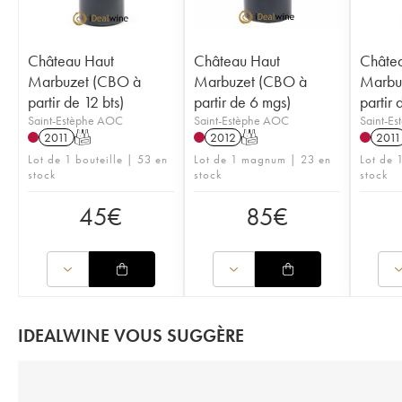
Château Haut
Château Haut
Châte
Marbuzet (CBO à
Marbuzet (CBO à
Marbu
partir de 12 bts)
partir de 6 mgs)
partir 
Saint-Estèphe AOC
Saint-Estèphe AOC
Saint-E
2011
T
2012
T
2011
Lot de 1 bouteille | 53 en
Lot de 1 magnum | 23 en
Lot de 
stock
stock
stock
45
€
85
€
IDEALWINE VOUS SUGGÈRE