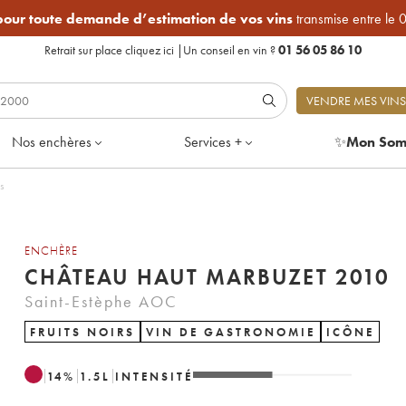
 pour toute demande d’estimation de vos vins
transmise entre le 
Retrait sur place
cliquez ici
|
Un conseil en vin ?
01 56 05 86 10
VENDRE MES VINS
Nos enchères
Services +
✨
Mon Som
s
ENCHÈRE
CHÂTEAU HAUT MARBUZET 2010
Saint-Estèphe AOC
FRUITS NOIRS
VIN DE GASTRONOMIE
ICÔNE
14
%
1.5
L
INTENSITÉ