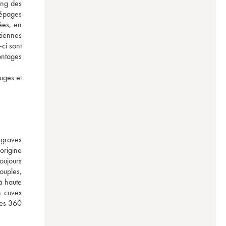
ng des 
épages 
es, en 
iennes 
ci sont 
ntages 
uges et 
graves 
rigine 
oujours 
ouples, 
 haute 
 cuves 
es 360 