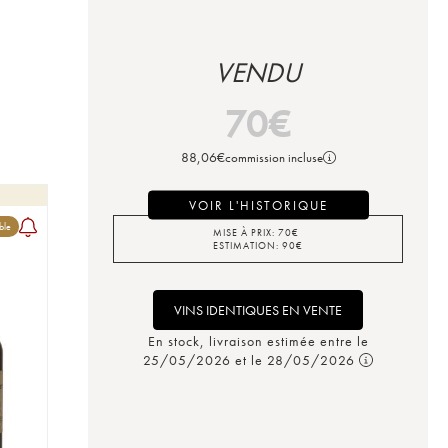
VENDU
70
€
88,06
€
commission incluse
VOIR L'HISTORIQUE
ble
MISE À PRIX:
70
€
ESTIMATION:
90
€
VINS IDENTIQUES EN VENTE
En stock, livraison estimée entre le
25/05/2026 et le 28/05/2026