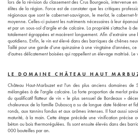
lors de la révision du classement des Crus Bourgeois, intervenue en 
élites de la région. Force est de constater que les critiques profe
régionaux que sont le cabernet-sauvignon, le merlot, le cabernet-fra
moyenne. Celles-ci puisent les nutriments nécessaires à leur épanoui
et par un sous-sol d’argile et de calcaire. La propriété s’attache à d
totalement égrappées et macèrent longuement. Afin d’extraire une
quotidiens. Enfin, le vin est élevé dans des barriques de chênes neu
Taillé pour une garde d’une quinzaine à une vingtaine d’années, ce v
d’autres délicatement boisées qui rappellent un élevage maîtrisé. Le vi
LE DOMAINE CHÂTEAU HAUT MARBU
Château Haut-Marbuzet est l'un des plus anciens domaines de Sai
mélangées à de l'argile calcaire. La forte proportion de merlot prés
du qualificatif flatteur de vin « le plus sensuel de Bordeaux » décer
chaleureux de la famille Duboscq a su de longue date fédérer et fidé
ronds, aux tannins fondus et aux arômes intenses. Il faut aussi savo
maturité, à la main. Cette étape précède une vinification précise o
béton ou bois thermorégulées. Ils sont ensuite élevés dans des barr
000 bouteilles par an.