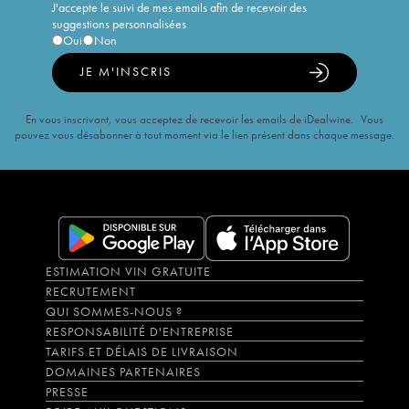
J'accepte le suivi de mes emails afin de recevoir des
suggestions personnalisées
Oui
Non
JE M'INSCRIS
En vous inscrivant, vous acceptez de recevoir les emails de iDealwine. Vous
pouvez vous désabonner à tout moment via le lien présent dans chaque message.
ESTIMATION VIN GRATUITE
RECRUTEMENT
QUI SOMMES-NOUS ?
RESPONSABILITÉ D'ENTREPRISE
TARIFS ET DÉLAIS DE LIVRAISON
DOMAINES PARTENAIRES
PRESSE