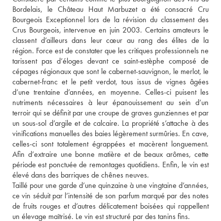
Bordelais, le Château Haut Marbuzet a été consacré Cru 
Bourgeois Exceptionnel lors de la révision du classement des 
Crus Bourgeois, intervenue en juin 2003. Certains amateurs le 
classent d’ailleurs dans leur cœur au rang des élites de la 
région. Force est de constater que les critiques professionnels ne 
tarissent pas d’éloges devant ce saint-estèphe composé de 
cépages régionaux que sont le cabernet-sauvignon, le merlot, le 
cabernet-franc et le petit verdot, tous issus de vignes âgées 
d’une trentaine d’années, en moyenne. Celles-ci puisent les 
nutriments nécessaires à leur épanouissement au sein d’un 
terroir qui se définit par une croupe de graves gunziennes et par 
un sous-sol d’argile et de calcaire. La propriété s’attache à des 
vinifications manuelles des baies légèrement surmûries. En cave, 
celles-ci sont totalement égrappées et macèrent longuement. 
Afin d’extraire une bonne matière et de beaux arômes, cette 
période est ponctuée de remontages quotidiens. Enfin, le vin est 
élevé dans des barriques de chênes neuves. 
Taillé pour une garde d’une quinzaine à une vingtaine d’années, 
ce vin séduit par l’intensité de son parfum marqué par des notes 
de fruits rouges et d’autres délicatement boisées qui rappellent 
un élevage maîtrisé. Le vin est structuré par des tanins fins.