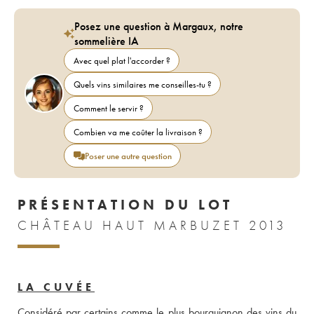
Posez une question à Margaux, notre
sommelière IA
Avec quel plat l'accorder ?
Quels vins similaires me conseilles-tu ?
Comment le servir ?
Combien va me coûter la livraison ?
Poser une autre question
PRÉSENTATION DU LOT
CHÂTEAU HAUT MARBUZET 2013
LA CUVÉE
Considéré par certains comme le plus bourguignon des vins du 