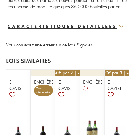
élevés dans des barriques neuves pendant un an et demi. Tout 
ceci permet de produire quelques 360 000 bouteilles par an.
CARACTERISTIQUES DÉTAILLÉES
Vous constatez une erreur sur ce lot ?
Signaler
LOTS SIMILAIRES
76,50
€
par 2 | -10%
76,50
€
par 3 | -10
E-
ENCHÈRE
E-
ENCHÈRE
E-
CAVISTE
CAVISTE
CAVISTE
TVA
récupérable