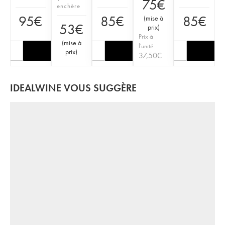
75
€
enchère
95
€
85
€
85
€
(
mise à
53
€
prix
)
Prix à
(
mise à
l'unité
prix
)
37,50
€
IDEALWINE VOUS SUGGÈRE