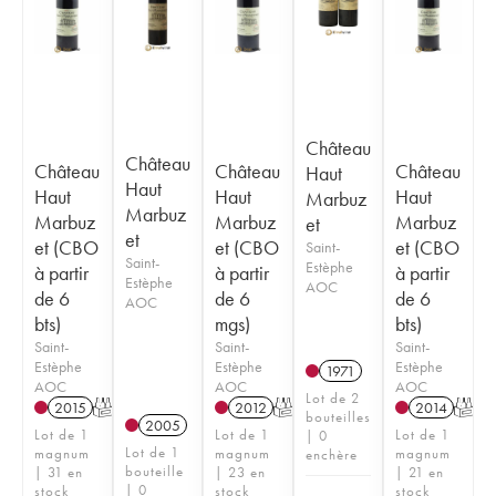
Château
Château
Château
Château
Château
Haut
Haut
Haut
Haut
Haut
Marbuz
Marbuz
Marbuz
Marbuz
Marbuz
et
et
et (CBO
et (CBO
et (CBO
Saint-
Saint-
Estèphe
à partir
à partir
à partir
Estèphe
AOC
de 6
de 6
de 6
AOC
bts)
mgs)
bts)
Saint-
Saint-
Saint-
Estèphe
Estèphe
Estèphe
1971
AOC
AOC
AOC
Lot de 2
2015
T
2012
T
2014
T
bouteilles
2005
Lot de 1
Lot de 1
Lot de 1
| 0
Lot de 1
magnum
magnum
magnum
enchère
bouteille
| 31 en
| 23 en
| 21 en
| 0
stock
stock
stock