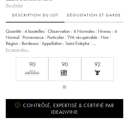
Plus d'infos
DESCRIPTION DU LOT
DÉGUSTATION ET GARDE
Quantité :
4 bouteilles
Observation :
4 Normales
Niveau :
4
Normal
Provenance :
particulier
TVA récupérable :
non
Région :
Bordeaux
Appellation :
Saint-Estèphe
Propriétaire :
Henri Duboscq
En savoir plus...
90
90
92
CONTRÔLÉ, EXPERTISÉ & CERTIFIÉ PAR
IDEALWINE