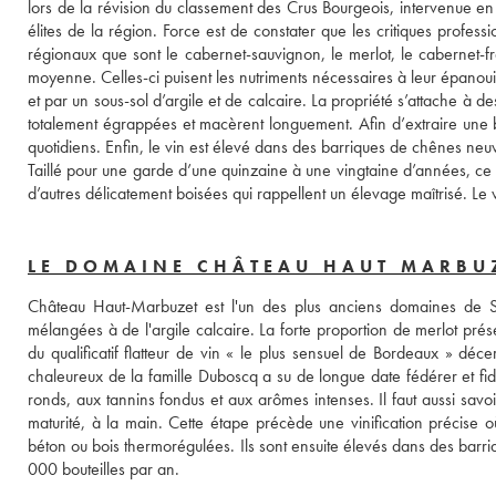
lors de la révision du classement des Crus Bourgeois, intervenue en 
élites de la région. Force est de constater que les critiques profe
régionaux que sont le cabernet-sauvignon, le merlot, le cabernet-fra
moyenne. Celles-ci puisent les nutriments nécessaires à leur épanoui
et par un sous-sol d’argile et de calcaire. La propriété s’attache à d
totalement égrappées et macèrent longuement. Afin d’extraire une
quotidiens. Enfin, le vin est élevé dans des barriques de chênes neu
Taillé pour une garde d’une quinzaine à une vingtaine d’années, ce v
d’autres délicatement boisées qui rappellent un élevage maîtrisé. Le vi
LE DOMAINE CHÂTEAU HAUT MARBU
Château Haut-Marbuzet est l'un des plus anciens domaines de Sai
mélangées à de l'argile calcaire. La forte proportion de merlot prés
du qualificatif flatteur de vin « le plus sensuel de Bordeaux » décer
chaleureux de la famille Duboscq a su de longue date fédérer et fidé
ronds, aux tannins fondus et aux arômes intenses. Il faut aussi savo
maturité, à la main. Cette étape précède une vinification précise o
béton ou bois thermorégulées. Ils sont ensuite élevés dans des barr
000 bouteilles par an.