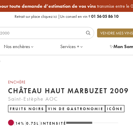
 pour toute demande d’estimation de vos vins
transmise entre le 
Retrait sur place
cliquez ici
|
Un conseil en vin ?
01 56 05 86 10
VENDRE MES VINS
Nos enchères
Services +
✨
Mon Som
e
ENCHÈRE
CHÂTEAU HAUT MARBUZET 2009
Saint-Estèphe AOC
FRUITS NOIRS
VIN DE GASTRONOMIE
ICÔNE
14
%
0.75
L
INTENSITÉ