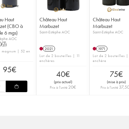
au Haut
Château Haut
Château Haut
zet (CBO à
Marbuzet
Marbuzet
de 6 mgs)
Saint-Estèphe AOC
Saint-Estèphe AOC
stèphe AOC
T
2021
1971
1 magnum | 52 en
Lot de 2 bouteilles | 11
Lot de 2 bouteilles |
enchères
enchère
95
€
40
€
75
€
(
prix actuel
)
(
mise à prix
)
20
€
37,5
Prix à l'unité
Prix à l'unité