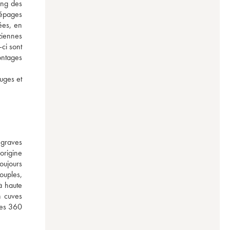
ng des 
épages 
es, en 
iennes 
ci sont 
ntages 
uges et 
graves 
rigine 
oujours 
ouples, 
 haute 
 cuves 
es 360 