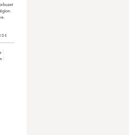
arbuzet
région.
ve.
RDE
e
on