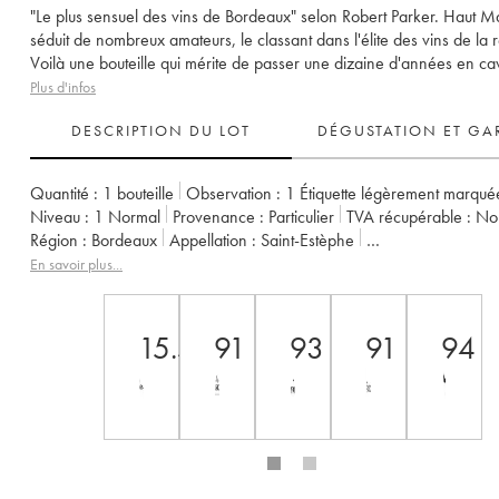
"Le plus sensuel des vins de Bordeaux" selon Robert Parker. Haut M
séduit de nombreux amateurs, le classant dans l'élite des vins de la 
Voilà une bouteille qui mérite de passer une dizaine d'années en ca
Plus d'infos
DESCRIPTION DU LOT
DÉGUSTATION ET GA
Quantité :
1 bouteille
Observation :
1 Étiquette légèrement marqué
Niveau :
1
Normal
Provenance :
particulier
TVA récupérable :
n
Région :
Bordeaux
Appellation :
Saint-Estèphe
Propriétaire :
Henri Duboscq
En savoir plus...
15.5
91
93
91
94