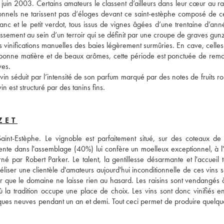
juin 2003. Certains amateurs le classent d’ailleurs dans leur cœur au ra
ssionnels ne tarissent pas d’éloges devant ce saint-estèphe composé de c
nc et le petit verdot, tous issus de vignes âgées d’une trentaine d’anné
ssement au sein d’un terroir qui se définit par une croupe de graves gunz
es vinifications manuelles des baies légèrement surmûries. En cave, celles-
 bonne matière et de beaux arômes, cette période est ponctuée de remo
ves. 
in séduit par l’intensité de son parfum marqué par des notes de fruits ro
n est structuré par des tanins fins.
ZET
nt-Estèphe. Le vignoble est parfaitement situé, sur des coteaux de 
ente dans l'assemblage (40%) lui confère un moelleux exceptionnel, à l'o
né par Robert Parker. Le talent, la gentillesse désarmante et l'accueil t
liser une clientèle d'amateurs aujourd'hui inconditionnelle de ces vins s
ir que le domaine ne laisse rien au hasard. Les raisins sont vendangés à
ù la tradition occupe une place de choix. Les vins sont donc vinifiés en
iques neuves pendant un an et demi. Tout ceci permet de produire quelqu