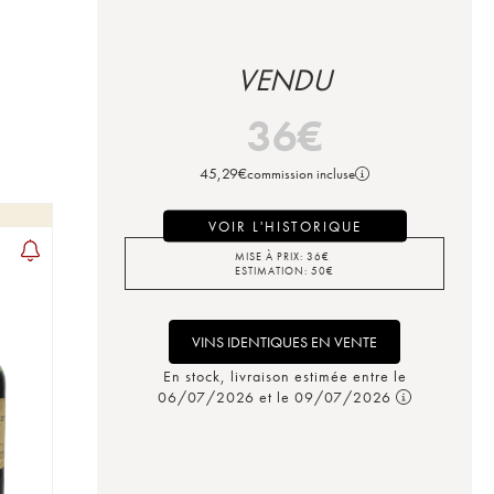
VENDU
36
€
45,29
€
commission incluse
VOIR L'HISTORIQUE
MISE À PRIX:
36
€
ESTIMATION:
50
€
VINS IDENTIQUES EN VENTE
En stock, livraison estimée entre le
06/07/2026 et le 09/07/2026