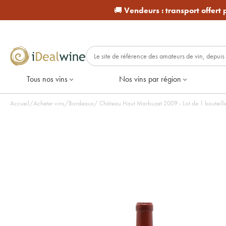
🚚
Vendeurs :
transport offert
Tous nos vins
Nos vins par région
Accueil
/
Acheter vins
/
Bordeaux
/
Château Haut Marbuzet 2009 - Lot de 1 bouteill