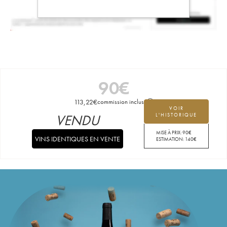
90
€
113,22
€
commission incluse
VOIR
VENDU
L'HISTORIQUE
MISE À PRIX:
90
€
VINS IDENTIQUES EN VENTE
ESTIMATION:
140
€