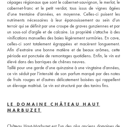
cépages régionaux que sont le cabernet-sauvignon, le merlot, le 
cabernet-franc et le petit verdot, tous issus de vignes âgées 
d’une trentaine d’années, en moyenne. Celles-ci puisent les 
nutriments nécessaires à leur épanouissement au sein d’un 
terroir qui se définit par une croupe de graves gunziennes et par 
un sous-sol d’argile et de calcaire. La propriété s’attache à des 
vinifications manuelles des baies légèrement surmûries. En cave, 
celles-ci sont totalement égrappées et macèrent longuement. 
Afin d’extraire une bonne matière et de beaux arômes, cette 
période est ponctuée de remontages quotidiens. Enfin, le vin est 
élevé dans des barriques de chênes neuves. 
Taillé pour une garde d’une quinzaine à une vingtaine d’années, 
ce vin séduit par l’intensité de son parfum marqué par des notes 
de fruits rouges et d’autres délicatement boisées qui rappellent 
un élevage maîtrisé. Le vin est structuré par des tanins fins.
LE DOMAINE CHÂTEAU HAUT
MARBUZET
Château Haut-Marbuzet est l'un des plus anciens domaines de 