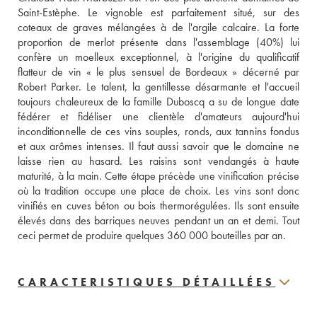
Saint-Estèphe. Le vignoble est parfaitement situé, sur des 
coteaux de graves mélangées à de l'argile calcaire. La forte 
proportion de merlot présente dans l'assemblage (40%) lui 
confère un moelleux exceptionnel, à l'origine du qualificatif 
flatteur de vin « le plus sensuel de Bordeaux » décerné par 
Robert Parker. Le talent, la gentillesse désarmante et l'accueil 
toujours chaleureux de la famille Duboscq a su de longue date 
fédérer et fidéliser une clientèle d'amateurs aujourd'hui 
inconditionnelle de ces vins souples, ronds, aux tannins fondus 
et aux arômes intenses. Il faut aussi savoir que le domaine ne 
laisse rien au hasard. Les raisins sont vendangés à haute 
maturité, à la main. Cette étape précède une vinification précise 
où la tradition occupe une place de choix. Les vins sont donc 
vinifiés en cuves béton ou bois thermorégulées. Ils sont ensuite 
élevés dans des barriques neuves pendant un an et demi. Tout 
ceci permet de produire quelques 360 000 bouteilles par an.
CARACTERISTIQUES DÉTAILLÉES