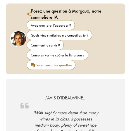
Posez une question à Margaux, notre
sommelière IA
Avec quel plat l'accorder ?
Quels vins similaires me conseilles-tu ?
Comment le servir ?
Combien va me coûter la livraison ?
Poser une autre question
L'AVIS D'IDEALWINE...
"With slightly more depth than many
wines in its class, it possesses
medium body, plenty of sweet ripe