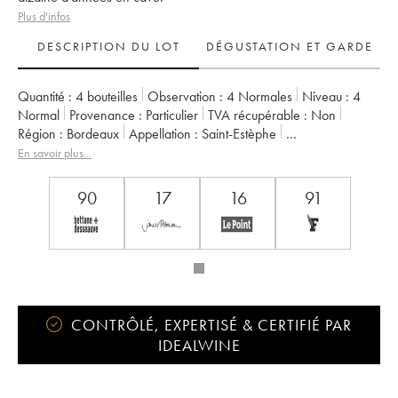
Plus d'infos
DESCRIPTION DU LOT
DÉGUSTATION ET GARDE
Quantité :
4 bouteilles
Observation :
4 Normales
Niveau :
4
Normal
Provenance :
particulier
TVA récupérable :
non
Région :
Bordeaux
Appellation :
Saint-Estèphe
Propriétaire :
Henri Duboscq
En savoir plus...
90
17
16
91
CONTRÔLÉ, EXPERTISÉ & CERTIFIÉ PAR
IDEALWINE