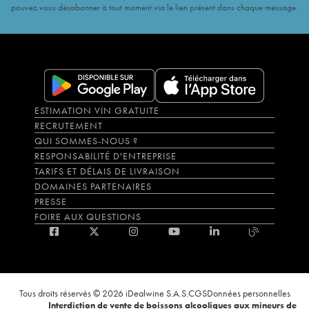
pouvez vous désabonner à tout moment via le lien présent dans chaque message.
ESTIMATION VIN GRATUITE
RECRUTEMENT
QUI SOMMES-NOUS ?
RESPONSABILITÉ D'ENTREPRISE
TARIFS ET DÉLAIS DE LIVRAISON
DOMAINES PARTENAIRES
PRESSE
FOIRE AUX QUESTIONS
Tous droits réservés © 2026 iDealwine S.A.S.
CGS
Données personnelles
Interdiction de vente de boissons alcooliques aux mineurs de