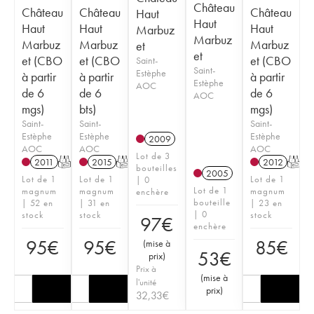
Château
Château
Château
Château
Haut
Haut
Haut
Haut
Haut
Marbuz
Marbuz
Marbuz
Marbuz
Marbuz
et
et
et (CBO
et (CBO
et (CBO
Saint-
Saint-
Estèphe
à partir
à partir
à partir
Estèphe
AOC
de 6
de 6
de 6
AOC
mgs)
bts)
mgs)
Saint-
Saint-
Saint-
Estèphe
Estèphe
Estèphe
2009
AOC
AOC
AOC
Lot de 3
2011
T
2015
T
2012
T
bouteilles
2005
Lot de 1
Lot de 1
Lot de 1
| 0
Lot de 1
magnum
magnum
magnum
enchère
bouteille
| 52 en
| 31 en
| 23 en
| 0
stock
stock
stock
97
€
enchère
95
€
95
€
85
€
(
mise à
53
€
prix
)
Prix à
(
mise à
l'unité
prix
)
32,33
€