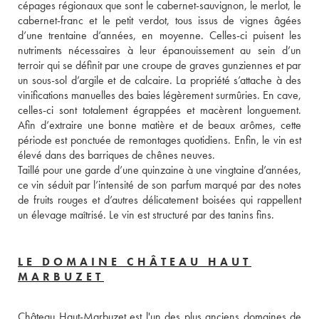
cépages régionaux que sont le cabernet-sauvignon, le merlot, le 
cabernet-franc et le petit verdot, tous issus de vignes âgées 
d’une trentaine d’années, en moyenne. Celles-ci puisent les 
nutriments nécessaires à leur épanouissement au sein d’un 
terroir qui se définit par une croupe de graves gunziennes et par 
un sous-sol d’argile et de calcaire. La propriété s’attache à des 
vinifications manuelles des baies légèrement surmûries. En cave, 
celles-ci sont totalement égrappées et macèrent longuement. 
Afin d’extraire une bonne matière et de beaux arômes, cette 
période est ponctuée de remontages quotidiens. Enfin, le vin est 
élevé dans des barriques de chênes neuves. 
Taillé pour une garde d’une quinzaine à une vingtaine d’années, 
ce vin séduit par l’intensité de son parfum marqué par des notes 
de fruits rouges et d’autres délicatement boisées qui rappellent 
un élevage maîtrisé. Le vin est structuré par des tanins fins.
LE DOMAINE CHÂTEAU HAUT
MARBUZET
Château Haut-Marbuzet est l'un des plus anciens domaines de 