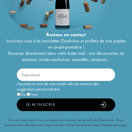
Restons en
contact
Inscrivez-vous à la newsletter iDealwine et profitez de nos pépites
en avant-première !
Recevez directement dans votre boîte mail : nos découvertes du
moment, ventes exclusives, actualités, analyses...
J'accepte le suivi de mes emails afin de recevoir des
suggestions personnalisées
Oui
Non
JE M'INSCRIS
En vous inscrivant, vous acceptez de recevoir les emails de iDealwine. Vous
pouvez vous désabonner à tout moment via le lien présent dans chaque message.