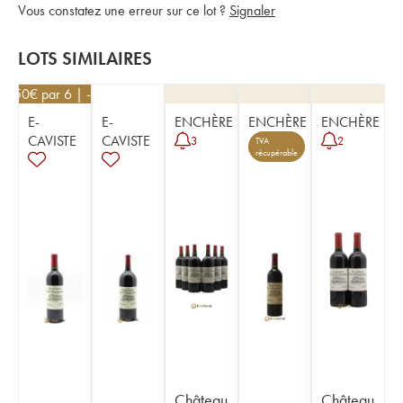
Vous constatez une erreur sur ce lot ?
Signaler
LOTS SIMILAIRES
40,50
€
par 6 | -10%
E-
E-
ENCHÈRE
ENCHÈRE
ENCHÈRE
CAVISTE
CAVISTE
3
2
TVA
récupérable
Château
Château