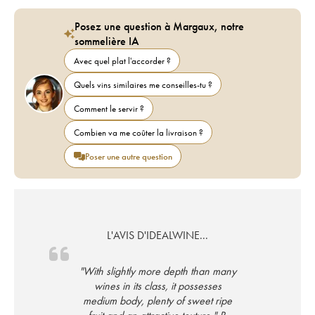
Posez une question à Margaux, notre
sommelière IA
Avec quel plat l'accorder ?
Quels vins similaires me conseilles-tu ?
Comment le servir ?
Combien va me coûter la livraison ?
Poser une autre question
L'AVIS D'IDEALWINE...
"With slightly more depth than many
wines in its class, it possesses
medium body, plenty of sweet ripe