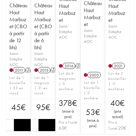
Château
Château
Château
Haut
Haut
Haut
Haut
Haut
Marbuz
Marbuz
Marbuz
Marbuz
Marbuz
et
et
et
et (CBO
et (CBO
Saint-
Saint-
Saint-
Estèphe
Estèphe
à partir
à partir
Estèphe
AOC
AOC
de 12
de 6
AOC
bts)
bts)
Saint-
Saint-
Estèphe
Estèphe
AOC
AOC
2016
T
2021
2011
T
2015
T
Lot de 6
Lot de 2
2005
Lot de 1
Lot de 1
magnums
bouteilles
Lot de 1
bouteille
magnum
| 0
| 11
bouteille
| 53 en
| 31 en
enchère
enchères
| 0
stock
stock
enchère
378
€
40
€
45
€
95
€
53
€
(
mise à
(
prix
prix
)
actuel
)
(
mise à
Prix à l'unité
Prix à
prix
)
63
€
20
€
l'unité