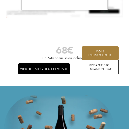
68
€
VOIR
L'HISTORIQUE
85,54
€
commission incluse
MISE À PRIX:
68
€
VINS IDENTIQUES EN VENTE
ESTIMATION:
105
€