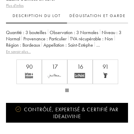
Plus d'infos
DESCRIPTION DU LOT
DÉGUSTATION ET GARDE
Quantité :
3 bouteilles
Observation :
3 Normales
Niveau :
3
Normal
Provenance :
particulier
TVA récupérable :
non
Région :
Bordeaux
Appellation :
Saint-Estèphe
Propriétaire :
Henri Duboscq
En savoir plus...
90
17
16
91
CONTRÔLÉ, EXPERTISÉ & CERTIFIÉ PAR
IDEALWINE