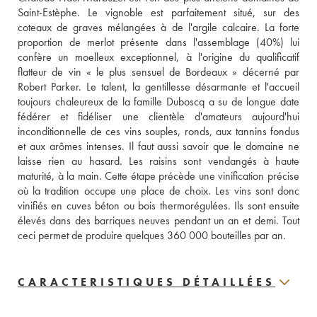
Saint-Estèphe. Le vignoble est parfaitement situé, sur des 
coteaux de graves mélangées à de l'argile calcaire. La forte 
proportion de merlot présente dans l'assemblage (40%) lui 
confère un moelleux exceptionnel, à l'origine du qualificatif 
flatteur de vin « le plus sensuel de Bordeaux » décerné par 
Robert Parker. Le talent, la gentillesse désarmante et l'accueil 
toujours chaleureux de la famille Duboscq a su de longue date 
fédérer et fidéliser une clientèle d'amateurs aujourd'hui 
inconditionnelle de ces vins souples, ronds, aux tannins fondus 
et aux arômes intenses. Il faut aussi savoir que le domaine ne 
laisse rien au hasard. Les raisins sont vendangés à haute 
maturité, à la main. Cette étape précède une vinification précise 
où la tradition occupe une place de choix. Les vins sont donc 
vinifiés en cuves béton ou bois thermorégulées. Ils sont ensuite 
élevés dans des barriques neuves pendant un an et demi. Tout 
ceci permet de produire quelques 360 000 bouteilles par an.
CARACTERISTIQUES DÉTAILLÉES