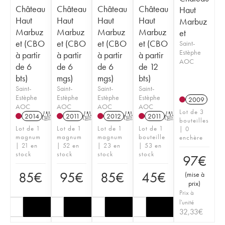
Château
Château
Château
Château
Haut
Haut
Haut
Haut
Haut
Marbuz
Marbuz
Marbuz
Marbuz
Marbuz
et
et (CBO
et (CBO
et (CBO
et (CBO
Saint-
Estèphe
à partir
à partir
à partir
à partir
AOC
de 6
de 6
de 6
de 12
bts)
mgs)
mgs)
bts)
Saint-
Saint-
Saint-
Saint-
Estèphe
Estèphe
Estèphe
Estèphe
2009
AOC
AOC
AOC
AOC
Lot de 3
2014
T
2011
T
2012
T
2011
T
bouteilles
Lot de 1
Lot de 1
Lot de 1
Lot de 1
| 0
magnum
magnum
magnum
bouteille
enchère
| 21 en
| 52 en
| 23 en
| 53 en
stock
stock
stock
stock
97
€
85
€
95
€
85
€
45
€
(
mise à
prix
)
Prix à
l'unité
32,33
€