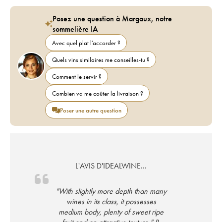
Posez une question à Margaux, notre
sommelière IA
Avec quel plat l'accorder ?
Quels vins similaires me conseilles-tu ?
Comment le servir ?
Combien va me coûter la livraison ?
Poser une autre question
L'AVIS D'IDEALWINE...
"With slightly more depth than many
wines in its class, it possesses
medium body, plenty of sweet ripe