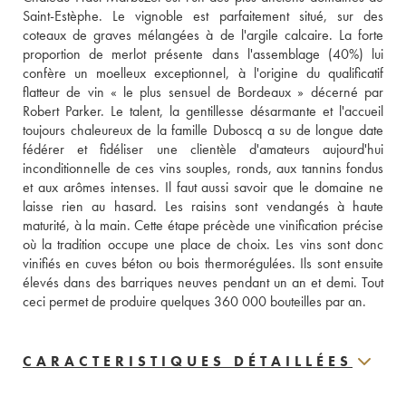
Saint-Estèphe. Le vignoble est parfaitement situé, sur des 
coteaux de graves mélangées à de l'argile calcaire. La forte 
proportion de merlot présente dans l'assemblage (40%) lui 
confère un moelleux exceptionnel, à l'origine du qualificatif 
flatteur de vin « le plus sensuel de Bordeaux » décerné par 
Robert Parker. Le talent, la gentillesse désarmante et l'accueil 
toujours chaleureux de la famille Duboscq a su de longue date 
fédérer et fidéliser une clientèle d'amateurs aujourd'hui 
inconditionnelle de ces vins souples, ronds, aux tannins fondus 
et aux arômes intenses. Il faut aussi savoir que le domaine ne 
laisse rien au hasard. Les raisins sont vendangés à haute 
maturité, à la main. Cette étape précède une vinification précise 
où la tradition occupe une place de choix. Les vins sont donc 
vinifiés en cuves béton ou bois thermorégulées. Ils sont ensuite 
élevés dans des barriques neuves pendant un an et demi. Tout 
ceci permet de produire quelques 360 000 bouteilles par an.
CARACTERISTIQUES DÉTAILLÉES