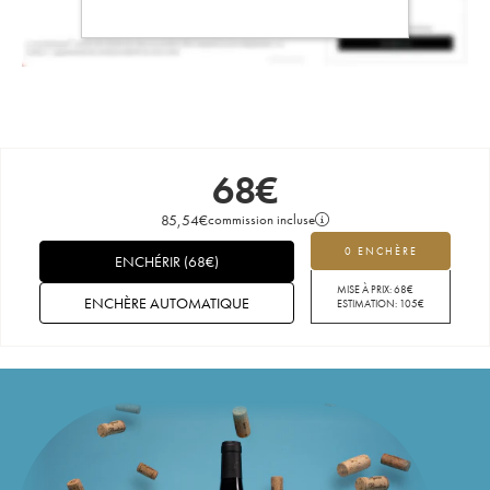
68
€
85,54
€
commission incluse
0 ENCHÈRE
ENCHÉRIR
(
68
€
)
MISE À PRIX:
68
€
ENCHÈRE AUTOMATIQUE
ESTIMATION:
105
€