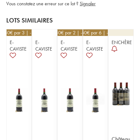
Vous constatez une erreur sur ce lot ?
Signaler
LOTS SIMILAIRES
76,50
€
par 3 | -10%
76,50
€
par 2 | -10%
40,50
€
par 6 | -10%
E-
E-
E-
E-
ENCHÈRE
CAVISTE
CAVISTE
CAVISTE
CAVISTE
Château