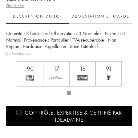
Plus d'infos
DESCRIPTION DU LOT
DÉGUSTATION ET GARDE
Quantité :
3 bouteilles
Observation :
3 Normales
Niveau :
3
Normal
Provenance :
particulier
TVA récupérable :
non
Région :
Bordeaux
Appellation :
Saint-Estèphe
Propriétaire :
Henri Duboscq
En savoir plus...
90
17
16
91
CONTRÔLÉ, EXPERTISÉ & CERTIFIÉ PAR
IDEALWINE