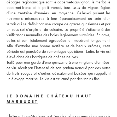
cépages régionaux que sont le cabernet-sauvignon, le merlot, le 
cabernet-franc et le petit verdot, tous issus de vignes âgées 
d’une trentaine d’années, en moyenne. Celles-ci puisent les 
nutriments nécessaires à leur épanouissement au sein d’un 
terroir qui se définit par une croupe de graves gunziennes et par 
un sous-sol d’argile et de calcaire. La propriété s’attache à des 
vinifications manuelles des baies légèrement surmûries. En cave, 
celles-ci sont totalement égrappées et macèrent longuement. 
Afin d’extraire une bonne matière et de beaux arômes, cette 
période est ponctuée de remontages quotidiens. Enfin, le vin est 
élevé dans des barriques de chênes neuves. 
Taillé pour une garde d’une quinzaine à une vingtaine d’années, 
ce vin séduit par l’intensité de son parfum marqué par des notes 
de fruits rouges et d’autres délicatement boisées qui rappellent 
un élevage maîtrisé. Le vin est structuré par des tanins fins.
LE DOMAINE CHÂTEAU HAUT
MARBUZET
Château Haut-Marbuzet est l'un des plus anciens domaines de 