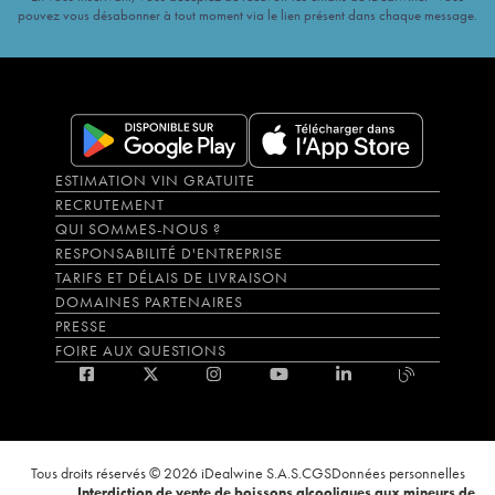
pouvez vous désabonner à tout moment via le lien présent dans chaque message.
ESTIMATION VIN GRATUITE
RECRUTEMENT
QUI SOMMES-NOUS ?
RESPONSABILITÉ D'ENTREPRISE
TARIFS ET DÉLAIS DE LIVRAISON
DOMAINES PARTENAIRES
PRESSE
FOIRE AUX QUESTIONS
Tous droits réservés © 2026 iDealwine S.A.S.
CGS
Données personnelles
Interdiction de vente de boissons alcooliques aux mineurs de