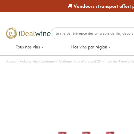
🚚
Vendeurs :
transport offert
Tous nos vins
Nos vins par région
Accueil
/
Acheter vins
/
Bordeaux
/
Château Haut Marbuzet 2017 - Lot de 3 bouteill