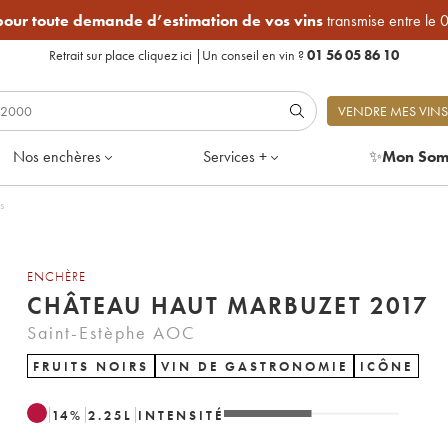
 pour toute demande d’estimation de vos vins
transmise entre le 
Retrait sur place
cliquez ici
|
Un conseil en vin ?
01 56 05 86 10
VENDRE MES VINS
Nos enchères
Services +
✨
Mon Som
es
ENCHÈRE
CHÂTEAU HAUT MARBUZET 2017
Saint-Estèphe AOC
FRUITS NOIRS
VIN DE GASTRONOMIE
ICÔNE
14
%
2.25
L
INTENSITÉ