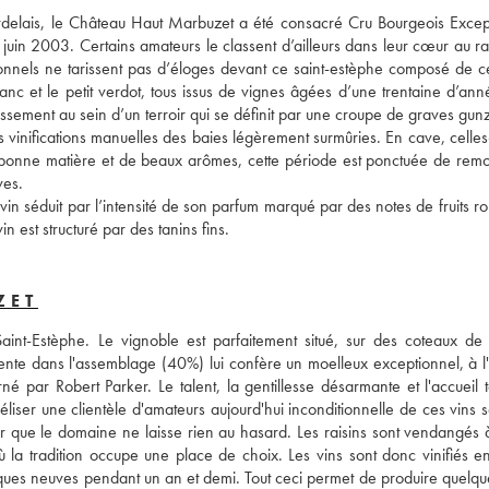
delais, le Château Haut Marbuzet a été consacré Cru Bourgeois Except
juin 2003. Certains amateurs le classent d’ailleurs dans leur cœur au ra
ssionnels ne tarissent pas d’éloges devant ce saint-estèphe composé de c
nc et le petit verdot, tous issus de vignes âgées d’une trentaine d’anné
ssement au sein d’un terroir qui se définit par une croupe de graves gunz
es vinifications manuelles des baies légèrement surmûries. En cave, celles-
 bonne matière et de beaux arômes, cette période est ponctuée de remo
ves. 
in séduit par l’intensité de son parfum marqué par des notes de fruits ro
n est structuré par des tanins fins.
ZET
nt-Estèphe. Le vignoble est parfaitement situé, sur des coteaux de 
ente dans l'assemblage (40%) lui confère un moelleux exceptionnel, à l'o
né par Robert Parker. Le talent, la gentillesse désarmante et l'accueil t
liser une clientèle d'amateurs aujourd'hui inconditionnelle de ces vins s
ir que le domaine ne laisse rien au hasard. Les raisins sont vendangés à
ù la tradition occupe une place de choix. Les vins sont donc vinifiés en
iques neuves pendant un an et demi. Tout ceci permet de produire quelqu