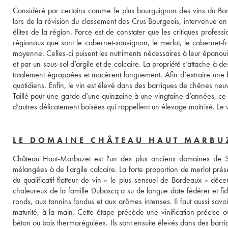
Considéré par certains comme le plus bourguignon des vins du Bor
lors de la révision du classement des Crus Bourgeois, intervenue en 
élites de la région. Force est de constater que les critiques profe
régionaux que sont le cabernet-sauvignon, le merlot, le cabernet-fra
moyenne. Celles-ci puisent les nutriments nécessaires à leur épanoui
et par un sous-sol d’argile et de calcaire. La propriété s’attache à d
totalement égrappées et macèrent longuement. Afin d’extraire une
quotidiens. Enfin, le vin est élevé dans des barriques de chênes neu
Taillé pour une garde d’une quinzaine à une vingtaine d’années, ce v
d’autres délicatement boisées qui rappellent un élevage maîtrisé. Le vi
LE DOMAINE CHÂTEAU HAUT MARBU
Château Haut-Marbuzet est l'un des plus anciens domaines de Sai
mélangées à de l'argile calcaire. La forte proportion de merlot prés
du qualificatif flatteur de vin « le plus sensuel de Bordeaux » décer
chaleureux de la famille Duboscq a su de longue date fédérer et fidé
ronds, aux tannins fondus et aux arômes intenses. Il faut aussi savo
maturité, à la main. Cette étape précède une vinification précise o
béton ou bois thermorégulées. Ils sont ensuite élevés dans des barr