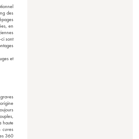
ionnel 
ng des 
épages 
es, en 
iennes 
ci sont 
ntages 
uges et 
graves 
rigine 
oujours 
ouples, 
 haute 
 cuves 
es 360 