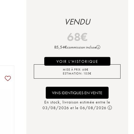
VENDU
68
€
85,54
€
commission incluse
VOIR L'HISTORIQUE
MISE À PRIX:
68
€
ESTIMATION:
105
€
VINS IDENTIQUES EN VENTE
En stock, livraison estimée entre le
03/08/2026 et le 06/08/2026