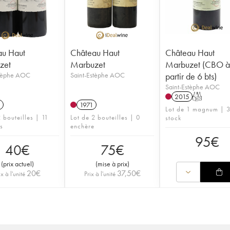
au Haut
Château Haut
Château Haut
zet
Marbuzet
Marbuzet (CBO 
stèphe AOC
Saint-Estèphe AOC
partir de 6 bts)
Saint-Estèphe AOC
2015
T
1
1971
Lot de 1 magnum | 3
 bouteilles | 11
Lot de 2 bouteilles | 0
stock
s
enchère
95
€
40
€
75
€
(
prix actuel
)
(
mise à prix
)
20
€
37,50
€
ix à l'unité
Prix à l'unité