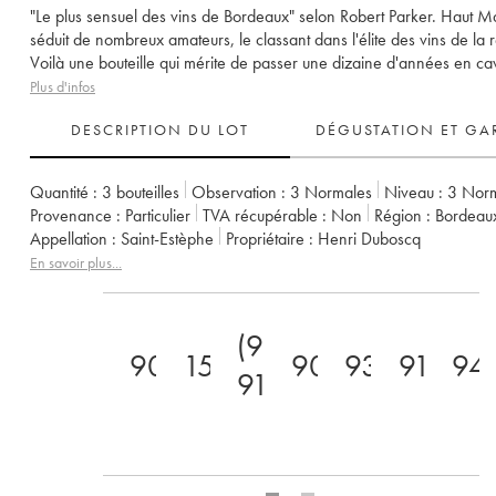
"Le plus sensuel des vins de Bordeaux" selon Robert Parker. Haut M
séduit de nombreux amateurs, le classant dans l'élite des vins de la 
Voilà une bouteille qui mérite de passer une dizaine d'années en ca
Plus d'infos
DESCRIPTION DU LOT
DÉGUSTATION ET GA
Quantité :
3 bouteilles
Observation :
3 Normales
Niveau :
3
Nor
Provenance :
particulier
TVA récupérable :
non
Région :
Bordeau
Appellation :
Saint-Estèphe
Propriétaire :
Henri Duboscq
En savoir plus...
(90-
90
15
90
93
91
94
91)