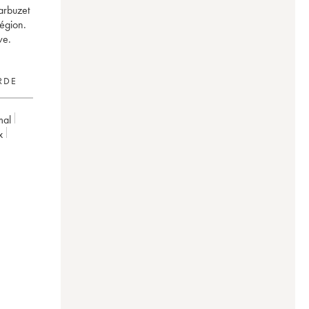
arbuzet
région.
ve.
RDE
mal
x