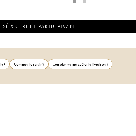
ISÉ & CERTIFIÉ PAR IDEALWINE
tu ?
Comment le servir ?
Combien va me coûter la livraison ?