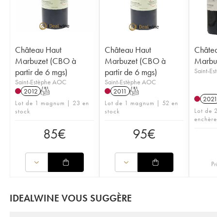
Château Haut
Château Haut
Châte
Marbuzet (CBO à
Marbuzet (CBO à
Marbu
partir de 6 mgs)
partir de 6 mgs)
Saint-E
Saint-Estèphe AOC
Saint-Estèphe AOC
2012
T
2011
T
202
Lot de 1 magnum | 23 en
Lot de 1 magnum | 52 en
Lot de 2
stock
stock
enchère
85
€
95
€
Pr
IDEALWINE VOUS SUGGÈRE